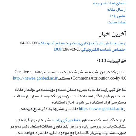
اعضای هیات تحریریه
ارسال مقاله
تماس با ما
نقشه سایت
آخرین اخبار
نهمین همایش ملی آبخیزداری و مدیریت منابع آب و خاک
1398-09-04
اختصاص شناسه الکترونیکی DOI
1398-03-26
حق کپی‌رایت
(CC)
مقالاتی که در این نشریه منتشر شده اند تحت مجوز بین المللی( Creative
Commons Attribution cc-by 4.0) هستند.
http://newee.gonbad.ac.ir
لذا حق کپی رایت مقاله به نشریه منتقل شده و نویسنده می تواند از مقاله
تحت مجوز فوق الذکر استفاده کند. این مجوز ، که توسط بسیاری از مجلات
دسترسی آزاد استفاده می شود ، اجازه استفاده
از
http://newee.gonbad.ac.ir
مقالات را مشروط به ذکر منبع می‌دهد.
لازم به ذکر است که به منظور
حفظ حق کپی رایت
، نشریه از نرم افزارهای
مشابهت یاب در بررسی اولیه و در فرآیند داوری مقالات استفاده نموده و در
صورت مشابهت بیش از 30% با مراجع موجود قبلی، مقاله رد خواهد شد.