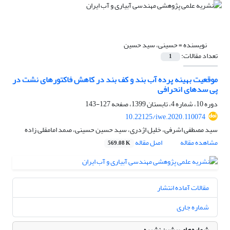
نویسنده =
حسینی، سید حسین
تعداد مقالات:
1
موقعیت بهینه پرده آب بند و کف بند در کاهش فاکتورهای نشت در
پی سدهای انحرافی
دوره 10، شماره 4، تابستان 1399، صفحه
127-143
10.22125/iwe.2020.110074
سید مصطفی اشرفی، خلیل اژدری، سید حسین حسینی، صمد امامقلی زاده
مشاهده مقاله
اصل مقاله
569.08 K
مقالات آماده انتشار
شماره جاری
شماره‌های پیشین نشریه