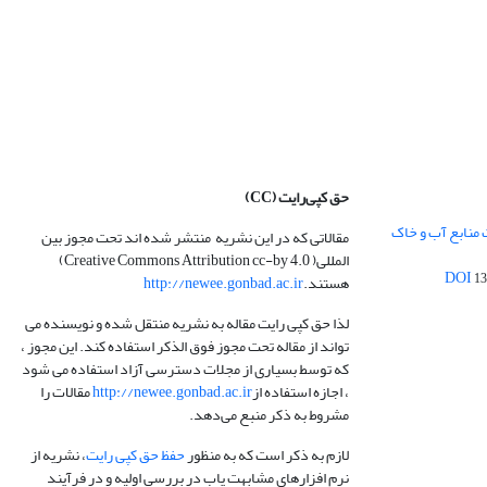
حق کپی‌رایت
(CC)
 منابع آب و خاک
مقالاتی که در این نشریه منتشر شده اند تحت مجوز بین
المللی( Creative Commons Attribution cc-by 4.0)
13
هستند.
http://newee.gonbad.ac.ir
لذا حق کپی رایت مقاله به نشریه منتقل شده و نویسنده می
تواند از مقاله تحت مجوز فوق الذکر استفاده کند. این مجوز ،
که توسط بسیاری از مجلات دسترسی آزاد استفاده می شود
، اجازه استفاده از
http://newee.gonbad.ac.ir
مقالات را
مشروط به ذکر منبع می‌دهد.
لازم به ذکر است که به منظور
حفظ حق کپی رایت
، نشریه از
نرم افزارهای مشابهت یاب در بررسی اولیه و در فرآیند