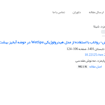
ارسال مقاله
داوران
تماس با ما
مزد، شهلا
 با استفاده از مدل هیدرولوژیکی WetSpa در حوضه آبخیز بهشت آباد
106-124
10.22125/iwe.
 پایمزد، مه نوش مقدسی
اصل مقاله
982.1 K