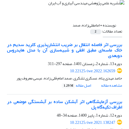
نویسنده =
امامقلی‌زاده، صمد
تعداد مقالات:
2
بررسی اثر فاصله انتقال بر ضریب انتشارپذیری کلرید سدیم در
خاک ماسه‌ای مطبق‌ افقی و شبیه‌سازی آن با مدل هایدروس
دوبعدی
دوره 13، شماره 2، زمستان 1401، صفحه
297-311
10.22125/iwe.2022.162659
حامد مهدی پناه، عسکری تشکری، صمد امام قلی زاده، عیسی معروف پور
مشاهده مقاله
اصل مقاله
1.29 M
بررسی آزمایشگاهی اثر آبشکن ساده بر آبشستگی موضعی در
اطراف تکیه‌گاه پل
دوره 12، شماره 1، پاییز 1400، صفحه
34-48
10.22125/iwe.2021.138247