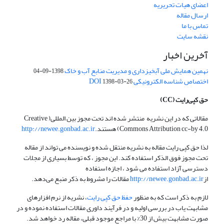
اعضای هیات تحریریه
ارسال مقاله
تماس با ما
نقشه سایت
آخرین اخبار
نهمین همایش ملی آبخیزداری و مدیریت منابع آب و خاک
1398-09-04
اختصاص شناسه الکترونیکی DOI
1398-03-26
حق کپی‌رایت
(CC)
مقالاتی که در این نشریه منتشر شده اند تحت مجوز بین المللی( Creative
Commons Attribution cc-by 4.0) هستند.
http://newee.gonbad.ac.ir
لذا حق کپی رایت مقاله به نشریه منتقل شده و نویسنده می تواند از مقاله
تحت مجوز فوق الذکر استفاده کند. این مجوز ، که توسط بسیاری از مجلات
دسترسی آزاد استفاده می شود ، اجازه استفاده
از
http://newee.gonbad.ac.ir
مقالات را مشروط به ذکر منبع می‌دهد.
لازم به ذکر است که به منظور
حفظ حق کپی رایت
، نشریه از نرم افزارهای
مشابهت یاب در بررسی اولیه و در فرآیند داوری مقالات استفاده نموده و در
صورت مشابهت بیش از 30% با مراجع موجود قبلی، مقاله رد خواهد شد.