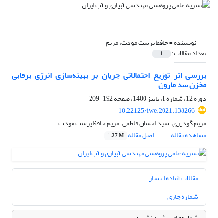
نویسنده =
حافظ پرست مودت، مریم
تعداد مقالات:
1
بررسی اثر توزیع احتمالاتی جریان بر بهینه‌سازی انرژی برقابی
مخزن سد مارون
دوره 12، شماره 1، پاییز 1400، صفحه
192-209
10.22125/iwe.2021.138266
مریم گودرزی، سید احسان فاطمی، مریم حافظ پرست مودت
مشاهده مقاله
اصل مقاله
1.27 M
مقالات آماده انتشار
شماره جاری
شماره‌های پیشین نشریه