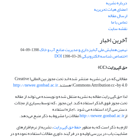
درباره نشریه
اعضای هیات تحریریه
ارسال مقاله
تماس با ما
نقشه سایت
آخرین اخبار
نهمین همایش ملی آبخیزداری و مدیریت منابع آب و خاک
1398-09-04
اختصاص شناسه الکترونیکی DOI
1398-03-26
حق کپی‌رایت
(CC)
مقالاتی که در این نشریه منتشر شده اند تحت مجوز بین المللی( Creative
Commons Attribution cc-by 4.0) هستند.
http://newee.gonbad.ac.ir
لذا حق کپی رایت مقاله به نشریه منتقل شده و نویسنده می تواند از مقاله
تحت مجوز فوق الذکر استفاده کند. این مجوز ، که توسط بسیاری از مجلات
دسترسی آزاد استفاده می شود ، اجازه استفاده
از
http://newee.gonbad.ac.ir
مقالات را مشروط به ذکر منبع می‌دهد.
لازم به ذکر است که به منظور
حفظ حق کپی رایت
، نشریه از نرم افزارهای
مشابهت یاب در بررسی اولیه و در فرآیند داوری مقالات استفاده نموده و در