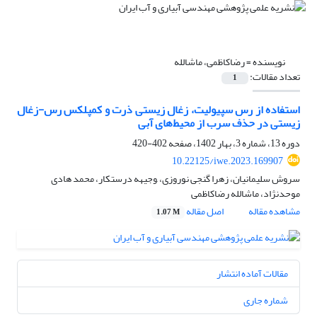
نویسنده =
رضاکاظمی، ماشالله
تعداد مقالات:
1
استفاده از رس سپیولیت، زغال زیستی ذرت و کمپلکس رس-زغال
زیستی در حذف سرب از محیط‌های آبی
دوره 13، شماره 3، بهار 1402، صفحه
402-420
10.22125/iwe.2023.169907
سروش سلیمانیان، زهرا گنجی نوروزی، ,وجیهه درستکار، محمد هادی
موحدنژاد، ماشالله رضاکاظمی
مشاهده مقاله
اصل مقاله
1.07 M
مقالات آماده انتشار
شماره جاری