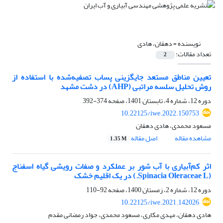
نویسنده =
دهقان، هادی
تعداد مقالات:
2
تعیین مناطق مستعد جایگزینی پساب تصفیه‌شده با استفاده از
روش تحلیل سلسه مراتبی (AHP) در دشت مشهد
دوره 12، شماره 4، تابستان 1401، صفحه
374-392
10.22125/iwe.2022.150753
مسعود محمدی، هادی دهقان
مشاهده مقاله
اصل مقاله
1.35 M
اثر کم‌آبیاری با آب شور بر عملکرد و صفات رویشی گیاه اسفناج
(Spinacia Oleraceae L.) در یک اقلیم خشک
دوره 12، شماره 2، زمستان 1400، صفحه
92-110
10.22125/iwe.2021.142026
هادی دهقان، مهدی مکاری، مسعود محمدی، جواد رمضانی مقدم