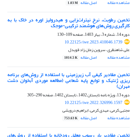
مشاهده مقاله
اصل مقاله
1.03 M
تخمین رطوبت، نرخ نیترات‌زایی و هیدرولیز اوره در خاک با به
کارگیری روش‌های هوشمند ترکیبی-موجک
دوره 14، شماره 3، بهار 1403، صفحه
109-130
10.22125/iwe.2023.410046.1739
علی شاهنظری، سروین زمان زاد قویدل
مشاهده مقاله
اصل مقاله
1014.5 K
تخمین مقادیر کیفی آب زیرزمینی با استفاده از روش‌های برنامه
ریزی ژنتیک و توابع پایه شعاعی (مطالعه موردی آبخوان دشت
مهران)
دوره 13، ویژه نامه تابستان 1402، تابستان 1402، صفحه
290-305
10.22125/iwe.2022.326996.1597
مجتبی کرمی، مهدی کرمی، ابراهیم درویشی
مشاهده مقاله
اصل مقاله
753.63 K
تخمین مقادیر بار رسوب معلق رودخانه با استفاده از روش‌های