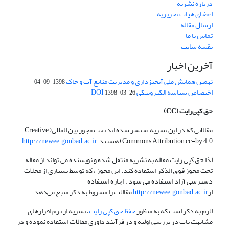
درباره نشریه
اعضای هیات تحریریه
ارسال مقاله
تماس با ما
نقشه سایت
آخرین اخبار
نهمین همایش ملی آبخیزداری و مدیریت منابع آب و خاک
1398-09-04
اختصاص شناسه الکترونیکی DOI
1398-03-26
حق کپی‌رایت
(CC)
مقالاتی که در این نشریه منتشر شده اند تحت مجوز بین المللی( Creative
Commons Attribution cc-by 4.0) هستند.
http://newee.gonbad.ac.ir
لذا حق کپی رایت مقاله به نشریه منتقل شده و نویسنده می تواند از مقاله
تحت مجوز فوق الذکر استفاده کند. این مجوز ، که توسط بسیاری از مجلات
دسترسی آزاد استفاده می شود ، اجازه استفاده
از
http://newee.gonbad.ac.ir
مقالات را مشروط به ذکر منبع می‌دهد.
لازم به ذکر است که به منظور
حفظ حق کپی رایت
، نشریه از نرم افزارهای
مشابهت یاب در بررسی اولیه و در فرآیند داوری مقالات استفاده نموده و در