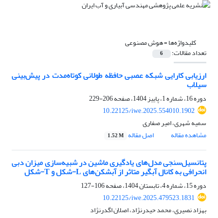
کلیدواژه‌ها =
هوش مصنوعی
تعداد مقالات:
6
ارزیابی کارایی شبکه عصبی حافظه طولانی کوتاه‌مدت در پیش‌بینی
سیلاب
دوره 16، شماره 1، پاییز 1404، صفحه
206-229
10.22125/iwe.2025.554010.1902
سمیه شهری، امیر صفاری
مشاهده مقاله
اصل مقاله
1.52 M
پتانسیل‌سنجی مدل‌های یادگیری ماشین در شبیه‌سازی میزان دبی
انحرافی به کانال آبگیر متاثر از آبشکن‌های L-شکل و T-شکل
دوره 15، شماره 4، تابستان 1404، صفحه
106-127
10.22125/iwe.2025.479523.1831
بهزاد نصیری، محمد حیدرنژاد، اصلان اگدرنژاد