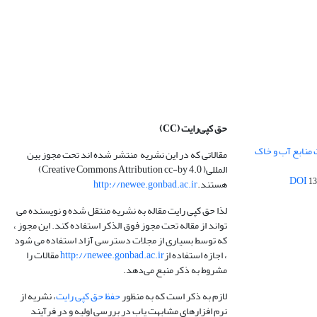
حق کپی‌رایت
(CC)
 منابع آب و خاک
مقالاتی که در این نشریه منتشر شده اند تحت مجوز بین
المللی( Creative Commons Attribution cc-by 4.0)
13
هستند.
http://newee.gonbad.ac.ir
لذا حق کپی رایت مقاله به نشریه منتقل شده و نویسنده می
تواند از مقاله تحت مجوز فوق الذکر استفاده کند. این مجوز ،
که توسط بسیاری از مجلات دسترسی آزاد استفاده می شود
، اجازه استفاده از
http://newee.gonbad.ac.ir
مقالات را
مشروط به ذکر منبع می‌دهد.
لازم به ذکر است که به منظور
حفظ حق کپی رایت
، نشریه از
نرم افزارهای مشابهت یاب در بررسی اولیه و در فرآیند