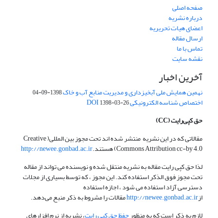
صفحه اصلی
درباره نشریه
اعضای هیات تحریریه
ارسال مقاله
تماس با ما
نقشه سایت
آخرین اخبار
نهمین همایش ملی آبخیزداری و مدیریت منابع آب و خاک
1398-09-04
اختصاص شناسه الکترونیکی DOI
1398-03-26
حق کپی‌رایت
(CC)
مقالاتی که در این نشریه منتشر شده اند تحت مجوز بین المللی( Creative
Commons Attribution cc-by 4.0) هستند.
http://newee.gonbad.ac.ir
لذا حق کپی رایت مقاله به نشریه منتقل شده و نویسنده می تواند از مقاله
تحت مجوز فوق الذکر استفاده کند. این مجوز ، که توسط بسیاری از مجلات
دسترسی آزاد استفاده می شود ، اجازه استفاده
از
http://newee.gonbad.ac.ir
مقالات را مشروط به ذکر منبع می‌دهد.
لازم به ذکر است که به منظور
حفظ حق کپی رایت
، نشریه از نرم افزارهای