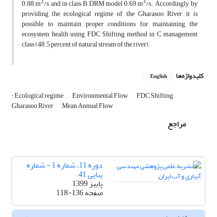
3
3
0.88 m
/s and in class B DRM model 0.69 m
/s. Accordingly, by
providing the ecological regime of the Gharasoo River, it is
possible to maintain proper conditions for maintaining the
ecosystem health using FDC Shifting method in C management
class (48.5 percent of natural stream of the river).
کلیدواژه‌ها
English
: Ecological regime
Environmental Flow
FDC Shifting
Gharasoo River
Mean Annual Flow
مراجع
دوره 11، شماره 1 - شماره
پیاپی 41
پاییز 1399
صفحه
118-136