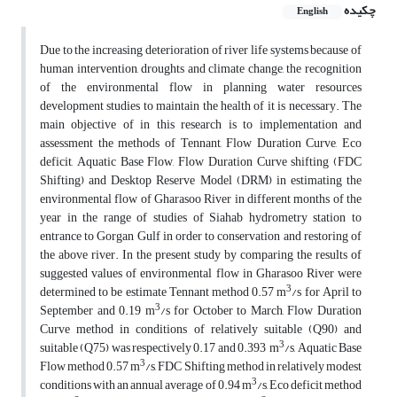
چکیده
English
Due to the increasing deterioration of river life systems because of
human intervention, droughts and climate change, the recognition
of the environmental flow in planning water resources
development studies to maintain the health of it is necessary. The
main objective of in this research is to implementation and
assessment the methods of Tennant, Flow Duration Curve, Eco
deficit, Aquatic Base Flow, Flow Duration Curve shifting (FDC
Shifting) and Desktop Reserve Model (DRM) in estimating the
environmental flow of Gharasoo River in different months of the
year in the range of studies of Siahab hydrometry station to
entrance to Gorgan Gulf in order to conservation and restoring of
the above river. In the present study by comparing the results of
suggested values of environmental flow in Gharasoo River were
3
determined to be estimate Tennant method 0.57 m
/s for April to
3
September and 0.19 m
/s for October to March, Flow Duration
Curve method in conditions of relatively suitable (Q90) and
3
suitable (Q75) was respectively 0.17 and 0.393 m
/s, Aquatic Base
3
Flow method 0.57 m
/s, FDC Shifting method in relatively modest
3
conditions with an annual average of 0.94 m
/s, Eco deficit method