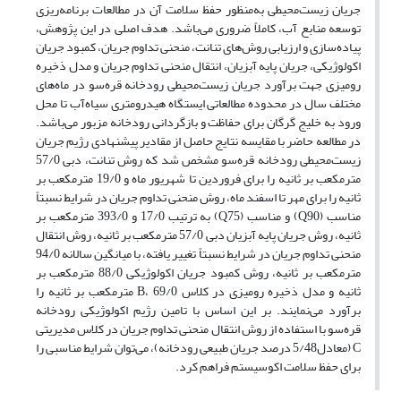
جریان زیست‌محیطی به‌منظور حفظ سلامت آن در مطالعات برنامه‌ریزی
توسعه منابع آب، کاملاً ضروری می‌باشد. هدف اصلی در این پژوهش،
پیاده‌سازی و ارزیابی روش‌های تنانت، منحنی تداوم جریان، کمبود جریان
اکولوژیکی، جریان پایه آبزیان، انتقال منحنی تداوم جریان و مدل ذخیره
رومیزی جهت برآورد جریان زیست‌محیطی رودخانه قره‌سو در ماه‌های
مختلف سال در محدوده مطالعاتی ایستگاه هیدرومتری سیاه‌آب تا محل
ورود به خلیج گرگان برای حفاظت و بازگردانی رودخانه مزبور می‌باشد.
در مطالعه حاضر با مقایسه نتایج حاصل از مقادیر پیشنهادی رژیم جریان
زیست‌محیطی رودخانه قره‌سو مشخص شد که روش تنانت، دبی 57/0
مترمکعب بر ثانیه را برای فروردین تا شهریور ماه و 19/0 مترمکعب بر
ثانیه را برای مهر تا اسفند ماه، روش منحنی تداوم جریان در شرایط نسبتاً
مناسب (Q90) و مناسب (Q75) به ترتیب 17/0 و 393/0 مترمکعب بر
ثانیه، روش جریان پایه آبزیان دبی 57/0 مترمکعب بر ثانیه، روش انتقال
منحنی تداوم جریان در شرایط نسبتاً تغییر یافته، با میانگین سالانه 94/0
مترمکعب بر ثانیه، روش کمبود جریان اکولوژیکی 88/0 مترمکعب بر
ثانیه و مدل ذخیره رومیزی در کلاس B، 69/0 مترمکعب بر ثانیه را
برآورد می‌نمایند. بر این اساس با تامین رژیم اکولوژیکی رودخانه
قره‌سو با استفاده از روش انتقال منحنی تداوم جریان در کلاس مدیریتی
C (معادل5/48 درصد جریان طبیعی رودخانه)، می‌توان شرایط مناسبی را
برای حفظ سلامت اکوسیستم فراهم کرد.