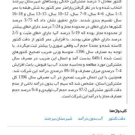
کنتور معادل 5 درصد مشترکین خانگی روستاهای شهرستان بیرجند
انتخاب شده و با در نظر گرفتن پارامتر عمر کنتور به شش طبقه با عمر
3-1 سال، 6-4 سال، 9-7 سال، 12-10 سال، 15-13 سال و 18-16
سال تقسیم بندی شدند. نتایج تحقیق نشان داد که 3/75 درصد
کنتورها دارای خطای در محدوده مجاز و 7/24 درصد دارای خطای بیشتر
از محدوده مجاز بوده که 5/19 درصد آنها دارای خطای مثبت و 2/5
درصد دارای خطای منفی بودند. با افزایش عمر کنتور از دقت کنتور
کاسته شده و عمدتاً حجم آب واقعی عبوری را بیشتر ثبت می­گردد. با
توجه به مصارف سال 1396، متوسط وزنی ضریب تصحیح کنتورهای
تست شده 049/1 بدست آمد و اعمال این ضریب در مصرف سال
مشترکین مورد مطالعه و محاسبه مجدد آب بها قبوض، باعث افزایش
7/4 درصدی میزان مصارف و 89/16 درصدی درآمد این شرکت شد.
همچنین با این اعمال ضریب تصحیح در آب مصرفی سال 1396 کل
مشترکین استان، مشخص شد که سهم آب بدون درآمد ناشی از عدم
دقت کنتور مشترکین 97/2 درصد حجم آب تولیدی و 9/4 درصد حجم
مصارف مجاز با درآمد این شرکت است.
کلیدواژه‌ها
دقت کنتور
آب بدون درآمد
شهرستان بیرجند