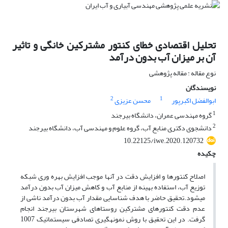
تحلیل اقتصادی خطای کنتور مشترکین خانگی و تاثیر
آن بر میزان آب بدون درآمد
نوع مقاله : مقاله پژوهشی
نویسندگان
2
1
ابوالفضل اکبرپور
محسن عزیزی
1
گروه مهندسی عمران، دانشگاه بیرجند
2
دانشجوی دکتری منابع آب، گروه علوم و مهندسی آب، دانشگاه بیرجند
10.22125/iwe.2020.120732
چکیده
اصلاح کنتورها و افزایش دقت در آنها موجب افزایش بهره وری شبکه
توزیع آب، استفاده بهینه از منابع آب و کاهش میزان آب بدون درآمد
می­شود.تحقیق حاضر با هدف شناسایی مقدار آب بدون درآمد ناشی از
عدم دقت کنتورهای مشترکین روستاهای شهرستان بیرجند انجام
گرفت. در این تحقیق با روش نمونه­گیری تصادفی سیستماتیک 1007