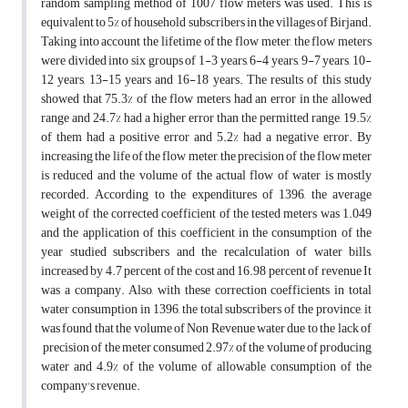
random sampling method of 1007 flow meters was used. This is
equivalent to 5% of household subscribers in the villages of Birjand.
Taking into account the lifetime of the flow meter, the flow meters
were divided into six groups of 1-3 years, 6-4 years, 9-7 years, 10-
12 years, 13-15 years and 16-18 years. The results of this study
showed that 75.3% of the flow meters had an error in the allowed
range and 24.7% had a higher error than the permitted range, 19.5%
of them had a positive error and 5.2% had a negative error. By
increasing the life of the flow meter, the precision of the flow meter
is reduced and the volume of the actual flow of water is mostly
recorded. According to the expenditures of 1396, the average
weight of the corrected coefficient of the tested meters was 1.049
and the application of this coefficient in the consumption of the
year studied subscribers and the recalculation of water bills,
increased by 4.7 percent of the cost and 16.98 percent of revenue It
was a company. Also, with these correction coefficients in total
water consumption in 1396, the total subscribers of the province, it
was found that the volume of Non Revenue water due to the lack of
precision of the meter consumed 2.97% of the volume of producing
water and 4.9% of the volume of allowable consumption of the
company's revenue.