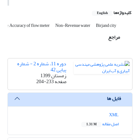
کلیدواژه‌ها
English
: Accuracy of flow meter
Non-Revenue water
Birjand city
مراجع
دوره 11، شماره 2 - شماره
پیاپی 42
زمستان 1399
صفحه
204-233
فایل ها
XML
اصل مقاله
1.31 M