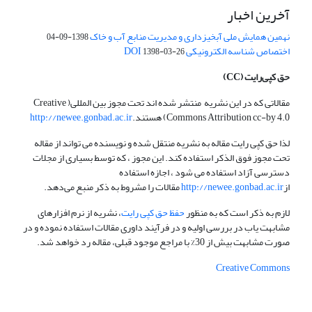
آخرین اخبار
نهمین همایش ملی آبخیزداری و مدیریت منابع آب و خاک
1398-09-04
اختصاص شناسه الکترونیکی DOI
1398-03-26
حق کپی‌رایت
(CC)
مقالاتی که در این نشریه منتشر شده اند تحت مجوز بین المللی( Creative
Commons Attribution cc-by 4.0) هستند.
http://newee.gonbad.ac.ir
لذا حق کپی رایت مقاله به نشریه منتقل شده و نویسنده می تواند از مقاله
تحت مجوز فوق الذکر استفاده کند. این مجوز ، که توسط بسیاری از مجلات
دسترسی آزاد استفاده می شود ، اجازه استفاده
از
http://newee.gonbad.ac.ir
مقالات را مشروط به ذکر منبع می‌دهد.
لازم به ذکر است که به منظور
حفظ حق کپی رایت
، نشریه از نرم افزارهای
مشابهت یاب در بررسی اولیه و در فرآیند داوری مقالات استفاده نموده و در
صورت مشابهت بیش از 30% با مراجع موجود قبلی، مقاله رد خواهد شد.
Creative Commons