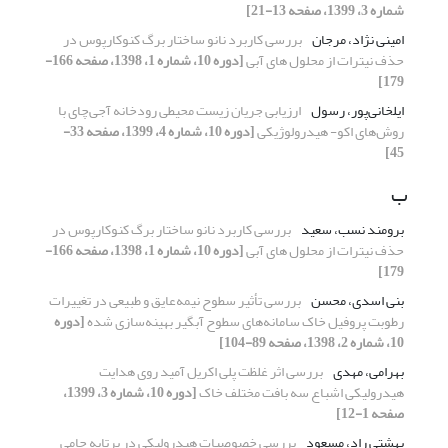
شماره 3، 1399، صفحه 13-21]
امینی نژاد، مرجان
بررسی کاربرد نانو ساختار برگ کنوکارپوس در
حذف نیترات از محلول های آبی
[دوره 10، شماره 1، 1398، صفحه 166-
179]
ایلخانی‌پور، رسول
ارزیابی جریان زیست محیطی رودخانه آجی‌چای با
روش‌های اکو- هیدرولوژیکی
[دوره 10، شماره 4، 1399، صفحه 33-
45]
ب
برومند نسب، سعید
بررسی کاربرد نانو ساختار برگ کنوکارپوس در
حذف نیترات از محلول های آبی
[دوره 10، شماره 1، 1398، صفحه 166-
179]
بنی اسدی، محسن
بررسی تأثیر سطوح نیمه‌عایق و طبیعی در تغییرات
رطوبت پروفیل خاک سامانه‌های سطوح آبگیر بهینه‌سازی شده
[دوره
10، شماره 2، 1398، صفحه 89-104]
بهرامی، مهدی
بررسی اثر غلظت پلی اکریل آمید روی هدایت
هیدرولیکی اشباع سه بافت مختلف خاک
[دوره 10، شماره 3، 1399،
صفحه 1-12]
بهشتی راد، مسعود
بررسی خصوصیات هیدرولیکی در پرتابه جامی