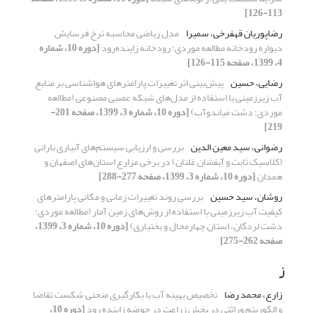
113-126]
رضاپوریان قهفرخی، سمیرا
مدل ریاضی محاسبه نرخ فرسایش
دیواره رودخانه مطالعه موردی: رودخانه زاینده‌رود
[دوره 10، شماره
4، 1399، صفحه 115-126]
رضایی، حسین
پیش‌بینی اثر تغییرات پارامترهای هواشناسی بر منابع
آب زیرزمینی با استفاده از مدل‌های شبکه عصبی مصنوعی (مطالعه
موردی: دشت میاندوآب)
[دوره 10، شماره 3، 1399، صفحه 201-
219]
رضوانی، سید معین الدین
بررسی و ارزیابی سیستم‌های آبیاری بارانی
(کلاسیک ثابت و آبفشان غلتان) در برخی مزارع استان‌های اصفهان و
همدان
[دوره 10، شماره 3، 1399، صفحه 277-288]
روشان، سید حسین
بررسی روند تغییرات زمانی و مکانی پارامترهای
کیفیت آب زیرزمینی با استفاده از روش‌های زمین آمار (مطالعه موردی:
دشت لردگان، استان چهارمحال و بختیاری)
[دوره 10، شماره 3، 1399،
صفحه 262-275]
ز
زارع، محمد رضا
تخصیص بهینه آب با بکارگیری منحنی شکست تقاضا
و الگوریتم وراثتی در بخش زراعت در حوضه زاینده رود
[دوره 10،