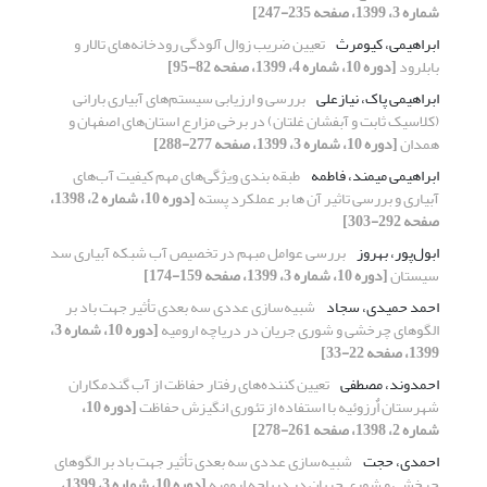
شماره 3، 1399، صفحه 235-247]
ابراهیمی، کیومرث
تعیین ضریب زوال آلودگی رودخانه‌های تالار و
بابلرود
[دوره 10، شماره 4، 1399، صفحه 82-95]
ابراهیمی پاک، نیازعلی
بررسی و ارزیابی سیستم‌های آبیاری بارانی
(کلاسیک ثابت و آبفشان غلتان) در برخی مزارع استان‌های اصفهان و
همدان
[دوره 10، شماره 3، 1399، صفحه 277-288]
ابراهیمی میمند، فاطمه
طبقه بندی ویژگی‌های مهم کیفیت آب‌های
آبیاری و بررسی تاثیر آن ها بر عملکرد پسته
[دوره 10، شماره 2، 1398،
صفحه 292-303]
ابول‌پور، بهروز
بررسی عوامل مبهم در تخصیص آب شبکه آبیاری سد
سیستان
[دوره 10، شماره 3، 1399، صفحه 159-174]
احمد حمیدی، سجاد
شبیه‌سازی عددی سه بعدی تأثیر جهت باد بر
الگوهای چرخشی و شوری جریان در دریاچه ارومیه
[دوره 10، شماره 3،
1399، صفحه 22-33]
احمدوند، مصطفی
تعیین کننده‌های رفتار حفاظت از آب گندم‏کاران
شهرستان اٌرزوئیه با استفاده از تئوری انگیزش حفاظت
[دوره 10،
شماره 2، 1398، صفحه 261-278]
احمدی، حجت
شبیه‌سازی عددی سه بعدی تأثیر جهت باد بر الگوهای
چرخشی و شوری جریان در دریاچه ارومیه
[دوره 10، شماره 3، 1399،