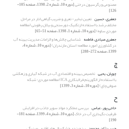
مصنوعی و رگرسیون درختی
[دوره 10، شماره 2، 1398، صفحه 105-
126]
جعفری، حسین
تعیین تبخیر- تعرق و ضریب گیاهی انار در مراحل
مختلف رشد با استفاده ازتکنیک دورسنجی و بیلان رطوبتی (مطالعه
موردی ساوه)
[دوره 10، شماره 1، 1398، صفحه 51-65]
جعفری صیادی، فاطمه
شناسایی چالش‌ها و الزامات مدیریت بهینه آب
در کشاورزی (مورد مطالعه: استان مازندران)
[دوره 10، شماره 4،
1399، صفحه 272-288]
چ
چوپان، یحیی
تخصیص بهینه و اقتصادی آب در شبکه آبیاری و زهکشی
با استفاده از الگوریتم فراابتکاری ICA (مطالعه موردی: شبکه
صوفی‌چای)
[دوره 10، شماره 3، 1399]
ح
حاجی پور، عباس
بررسی عملکرد مواد سوپر جاذب در افزایش
ظرفیت نگهداری آب در خاک
[دوره 10، شماره 4، 1399، صفحه 181-
190]
حبیب نژاد، محمود
پهنه بندی خشکسالی‌های اقلیمی و بزرگی