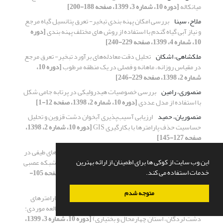
میانکاله
[دوره 10، شماره 3، 1399، صفحه 188-200]
ملاح، سینا
بررسی امکان پهنه بندی تبخیر- تعرق پتانسیل گیاه مرجع
و نیاز آبی گیاه گندم با استفاده از روش های مختلف پهنه بندی
[دوره
10، شماره 4، 1399، صفحه 229-240]
ملکشاهی، اشکان
تحلیل دقت معادله‌های برآورد تبخیر- تعرق مرجع
در مقیاس روزانه، ماهانه و فصلی در یک منطقه مرطوب
[دوره 10،
شماره 2، 1398، صفحه 229-246]
منصوری، رامین
بررسی خصوصیات هیدرولیکی در پرتابه جامی شکل
با استفاده از مدل عددی
[دوره 10، شماره 2، 1398، صفحه 12-1]
منصوریان، حمید
ارزیابی آسیب‌پذیری آبخوان دشت قزوین و تحلیل
حساسیت حذف پارامترها با بکارگیری GIS
[دوره 10، شماره 2، 1398،
صفحه 127-145]
مهرابی گوهری، الهام
بررسی تاثیر شاخص خیسی و داده های طیفی در
این وب سایت از کوکی ها برای اطمینان از ارائه بهترین
براورد درصد ذرات خاک با استفاده از مدل های نروفازی،شبکه عصبی
خدمات استفاده می کند.
مصنوعی و رگرسیون درختی
[دوره 10، شماره 2، 1398، صفحه 105-
126]
متوجه شدم
موسوی، عبدالرضا
بررسی روند تغییرات زمانی و مکانی پارامترهای
کیفیت آب زیرزمینی با استفاده از روش‌های زمین آمار (مطالعه موردی:
دشت لردگان، استان چهارمحال و بختیاری)
[دوره 10، شماره 3، 1399،