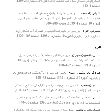
هیدرولیکی اشباع سه بافت مختلف خاک
[دوره 10، شماره 3، 1399،
صفحه 1-12]
شهابی زاد، وحید
بررسی یکنواختی توزیع پخش آب در دستگاه
آبیاری بارانی عقربه‌ای با فواصل غیریکسان قوطی های نمونه‏گیری
[دوره 10، شماره 4، 1399، صفحه 289-300]
شهرکی، جواد
بررسی اثر تغییرات اقلیمی بر مصرف آب کشاورزی و
ذخایر منابع آب ایران
[دوره 10، شماره 1، 1398، صفحه 108-120]
ص
صابری تنسوان، مهران
بررسی آنالیز حساسیت پارامترهای سیل
نسبت به تغییرات زبری ( مطالعه موردی: منطقه شیروان)
[دوره 10،
شماره 4، 1399، صفحه 167-180]
صادقی تالارپشتی، رستم
تعیین ضریب زوال آلودگی رودخانه‌های تالار
و بابلرود
[دوره 10، شماره 4، 1399، صفحه 82-95]
صالحیان، سعید
تحلیل «منابع و مصارف» و «ناپایداری منابع آب» در
حوضه آبریز زاینده‌رود
[دوره 10، شماره 3، 1399، صفحه 142-158]
صانعی، مجتبی
مطالعه آزمایشگاهی تیپ‌های مختلف سرریز جانبی
کلیدپیانویی ذوزنقه‌ای
[دوره 10، شماره 2، 1398، صفحه 30-40]
صدقی اصل، محمد
مدل سازی عددی سرریزهای کنگره ای با کنگره