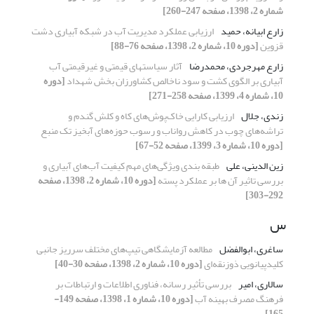
شماره 2، 1398، صفحه 247-260]
زارع ابیانه، حمید
ارزیابی عملکرد مدیریت آب در شبکه آبیاری دشت
قزوین
[دوره 10، شماره 2، 1398، صفحه 76-88]
زارع مهرجردی، محمدرضا
آثار سیاست‏های قیمتی و غیرقیمتی آب
آبیاری بر الگوی کشت و سود ناخالص کشاورزان بخش شهداد
[دوره
10، شماره 4، 1399، صفحه 258-271]
زندی، جلال
ارزیابی کارایی خاک‌پوش‌های کاه و کلش گندم و
تراشه‌های چوب در کاهش رواناب و رسوب حوزه‌های آبخیز تک منبع
[دوره 10، شماره 3، 1399، صفحه 52-67]
زین الدینی، علی
طبقه بندی ویژگی‌های مهم کیفیت آب‌های آبیاری و
بررسی تاثیر آن ها بر عملکرد پسته
[دوره 10، شماره 2، 1398، صفحه
292-303]
س
ساغری، ابوالفضل
مطالعه آزمایشگاهی تیپ‌های مختلف سرریز جانبی
کلیدپیانویی ذوزنقه‌ای
[دوره 10، شماره 2، 1398، صفحه 30-40]
سالاری، امیر
بررسی تأثیر رسانه، فناوری اطلاعات و ارتباطات بر
فرهنگ مصرف بهینه آب
[دوره 10، شماره 1، 1398، صفحه 149-
165]