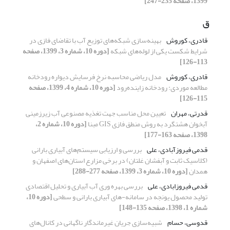
1399، صفحه 235-247]
ق
قادری، کوروش
بهینه‌سازی شبکه‌های توزیع آب با تقاضای فازی در
شرایط شکست یکی از لوله‌های شبکه
[دوره 10، شماره 3، 1399، صفحه
113-126]
قادری، کوروش
مدل ریاضی محاسبه نرخ فرسایش دیواره رودخانه
مطالعه موردی: رودخانه زاینده‌رود
[دوره 10، شماره 4، 1399، صفحه
115-126]
قدرتی، مهران
تعیین محل مناسب جهت تغذیه مصنوعی آب زیرزمینی
آبخوان هشتگرد به روش منطق فازی GIS مبنا
[دوره 10، شماره 2،
1398، صفحه 163-177]
قدمی فیروزآبادی، علی
بررسی و ارزیابی سیستم‌های آبیاری بارانی
(کلاسیک ثابت و آبفشان غلتان) در برخی مزارع استان‌های اصفهان و
همدان
[دوره 10، شماره 3، 1399، صفحه 277-288]
قدمی فیروزابادی، علی
بررسی بهره وری آب آبیاری و تحلیل اقتصادی
تولید محصول یونجه در سامانه-های آبیاری بارانی و سطحی
[دوره 10،
شماره 1، 1398، صفحه 135-148]
قدوسی، حسام
شبیه‌سازی جریان غیرماندگار ناگهانی در کانال‌های