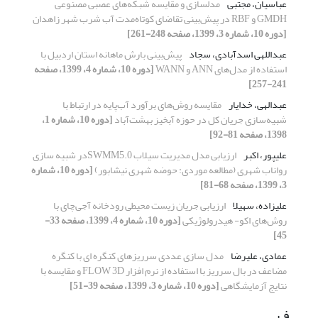
عباسیان، مجتبی
مدلسازی و مقایسه شبکه‌های عصبی مصنوعی
GMDH و RBF در پیش‌بینی تقاضای کوتاه‌مدت آب شرب شهر زاهدان
[دوره 10، شماره 3، 1399، صفحه 248-261]
عبداللهی اسدآبادی، سجاد
پیش‌بینی بارش ماهانه استان اردبیل با
استفاده از مدل‌های ANN و WANN
[دوره 10، شماره 4، 1399، صفحه
241-257]
عبدالهی، خدایار
مقایسه روش‌های برآورد آب‌پایه در ارتباط با
شبیه‌سازی جریان کل در حوزه آبخیز بهشت‌آباد
[دوره 10، شماره 1،
1398، صفحه 81-92]
علیپور، اکبر
ارزیابی مدل مدیریت سیلاب SWMM5.0در شبیه سازی
رواناب شهری (مطالعه موردی: حوضه شهری نیشابور)
[دوره 10، شماره
3، 1399، صفحه 68-81]
علیزاده، سهیلا
ارزیابی جریان زیست محیطی رودخانه آجی‌چای با
روش‌های اکو- هیدرولوژیکی
[دوره 10، شماره 4، 1399، صفحه 33-
45]
عمادی، علیرضا
مدل سازی عددی سرریزهای کنگره ای با کنگره
مضاعف در بال سرریز با استفاده از نرم افزار FLOW 3D و مقایسه با
نتایج آزمایشگاهی
[دوره 10، شماره 3، 1399، صفحه 39-51]
ف