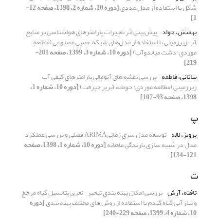
شکل با استفاده از مدل عددی
[دوره 10، شماره 2، 1398، صفحه 12-
1]
بهمنش، جواد
پیش‌بینی اثر تغییرات پارامترهای هواشناسی بر منابع
آب زیرزمینی با استفاده از مدل‌های شبکه عصبی مصنوعی (مطالعه
موردی: دشت میاندوآب)
[دوره 10، شماره 3، 1399، صفحه 201-
219]
بیاتانی، فاطمه
بررسی نقشه های آنومالی پارامترهای کیفی آب
زیرزمینی (مطالعه موردی: حوضه آبریز جیرفت)
[دوره 10، شماره 1،
1398، صفحه 93-107]
پ
پرویز، لاله
توسعه مدل سری زمانیARIMA فصلی و بررسی عملکرد
مدل در شبیه سازی بارندگی ماهانه
[دوره 10، شماره 1، 1398، صفحه
121-134]
ت
تافته، آرش
بررسی امکان پهنه بندی تبخیر- تعرق پتانسیل گیاه مرجع
و نیاز آبی گیاه گندم با استفاده از روش های مختلف پهنه بندی
[دوره
10، شماره 4، 1399، صفحه 229-240]