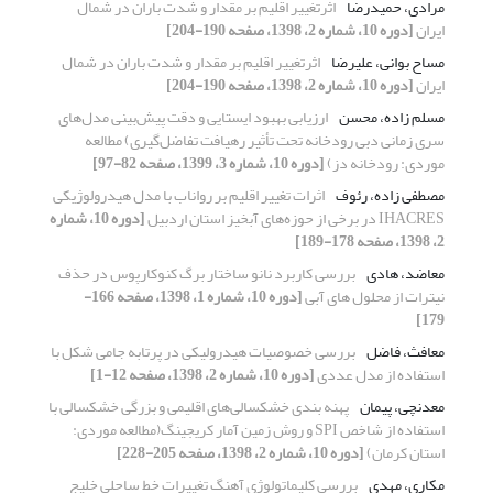
مرادی، حمیدرضا
اثرتغییر اقلیم بر مقدار و شدت باران در شمال
ایران
[دوره 10، شماره 2، 1398، صفحه 190-204]
مساح بوانی، علیرضا
اثرتغییر اقلیم بر مقدار و شدت باران در شمال
ایران
[دوره 10، شماره 2، 1398، صفحه 190-204]
مسلم زاده، محسن
ارزیابی بهبود ایستایی و دقت پیش‌بینی مدل‌های
سری زمانی دبی رودخانه تحت تأثیر رهیافت تفاضل‌گیری) مطالعه
موردی: رودخانه دز)
[دوره 10، شماره 3، 1399، صفحه 82-97]
مصطفی زاده، رئوف
اثرات تغییر اقلیم بر رواناب با مدل هیدرولوژیکی
IHACRES در برخی از حوزه‌های آبخیز استان اردبیل
[دوره 10، شماره
2، 1398، صفحه 178-189]
معاضد، هادی
بررسی کاربرد نانو ساختار برگ کنوکارپوس در حذف
نیترات از محلول های آبی
[دوره 10، شماره 1، 1398، صفحه 166-
179]
معافث، فاضل
بررسی خصوصیات هیدرولیکی در پرتابه جامی شکل با
استفاده از مدل عددی
[دوره 10، شماره 2، 1398، صفحه 12-1]
معدنچی، پیمان
پهنه بندی خشکسالی‌های اقلیمی و بزرگی خشکسالی با
استفاده از شاخص SPI و روش زمین آمار کریجینگ(مطالعه موردی:
استان کرمان)
[دوره 10، شماره 2، 1398، صفحه 205-228]
مکاری، مهدی
بررسی کلیماتولوژی آهنگ تغییرات خط ساحلی خلیج