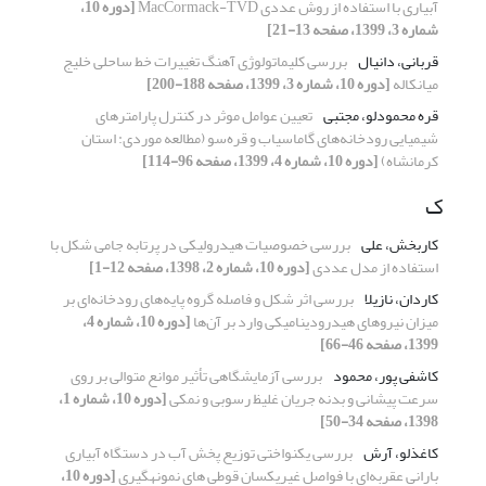
آبیاری با استفاده از روش عددی MacCormack-TVD
[دوره 10،
شماره 3، 1399، صفحه 13-21]
قربانی، دانیال
بررسی کلیماتولوژی آهنگ تغییرات خط ساحلی خلیج
میانکاله
[دوره 10، شماره 3، 1399، صفحه 188-200]
قره محمودلو، مجتبی
تعیین عوامل موثر در کنترل پارامترهای
شیمیایی رودخانه‌‎های گاماسیاب و قره‌سو (مطالعه موردی: استان
کرمانشاه)
[دوره 10، شماره 4، 1399، صفحه 96-114]
ک
کاربخش، علی
بررسی خصوصیات هیدرولیکی در پرتابه جامی شکل با
استفاده از مدل عددی
[دوره 10، شماره 2، 1398، صفحه 12-1]
کاردان، نازیلا
بررسی اثر شکل و فاصله گروه پایه‌های رودخانه‌ای بر
میزان نیروهای هیدرودینامیکی وارد بر آن‌ها
[دوره 10، شماره 4،
1399، صفحه 46-66]
کاشفی پور، محمود
بررسی آزمایشگاهی تأثیر موانع متوالی بر روی
سرعت پیشانی و بدنه جریان غلیظ رسوبی و نمکی
[دوره 10، شماره 1،
1398، صفحه 34-50]
کاغذلو، آرش
بررسی یکنواختی توزیع پخش آب در دستگاه آبیاری
بارانی عقربه‌ای با فواصل غیریکسان قوطی های نمونه‏گیری
[دوره 10،