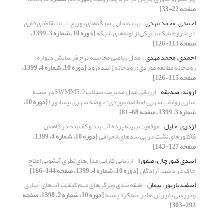
صفحه 22-33]
احمدی، محمد مهدی
بهینه‌سازی شبکه‌های توزیع آب با تقاضای فازی
در شرایط شکست یکی از لوله‌های شبکه
[دوره 10، شماره 3، 1399،
صفحه 113-126]
احمدی، محمد مهدی
مدل ریاضی محاسبه نرخ فرسایش دیواره
رودخانه مطالعه موردی: رودخانه زاینده‌رود
[دوره 10، شماره 4، 1399،
صفحه 115-126]
اروند، صدیقه
ارزیابی مدل مدیریت سیلاب SWMM5.0در شبیه
سازی رواناب شهری (مطالعه موردی: حوضه شهری نیشابور)
[دوره 10،
شماره 3، 1399، صفحه 68-81]
اژدری، خلیل
موقعیت بهینه پرده آب بند و کف بند در کاهش
فاکتورهای نشت در پی سدهای انحرافی
[دوره 10، شماره 4، 1399،
صفحه 127-143]
اسدی کپورچال، صفورا
ارزیابی کارایی مدل‌های نظری آبشویی املاح
خاک در دشت آزادگان
[دوره 10، شماره 4، 1399، صفحه 144-166]
اسفندیارپور، پیمان
طبقه بندی ویژگی‌های مهم کیفیت آب‌های آبیاری
و بررسی تاثیر آن ها بر عملکرد پسته
[دوره 10، شماره 2، 1398، صفحه
292-303]