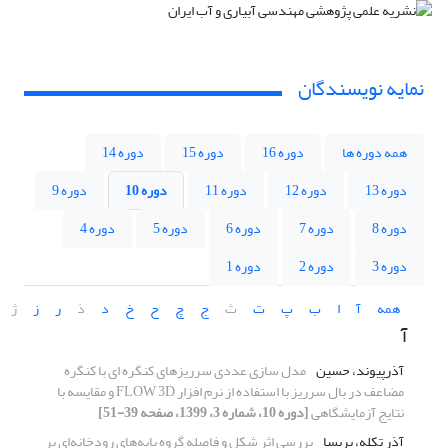
نمایه نویسندگان
همه دوره ها
دوره 16
دوره 15
دوره 14
دوره 13
دوره 12
دوره 11
دوره 10
دوره 9
دوره 8
دوره 7
دوره 6
دوره 5
دوره 4
دوره 3
دوره 2
دوره 1
همه
آ
ا
ب
پ
ت
ث
ج
چ
ح
خ
د
ذ
ر
ز
ژ
آ
آذرپیوند، حسین
مدل سازی عددی سرریزهای کنگره ای با کنگره
مضاعف در بال سرریز با استفاده از نرم افزار FLOW 3D و مقایسه با
نتایج آزمایشگاهی
[دوره 10، شماره 3، 1399، صفحه 39-51]
آذر تکله، پریسا
بررسی اثر شکل و فاصله گروه پایه‌های رودخانه‌ای بر