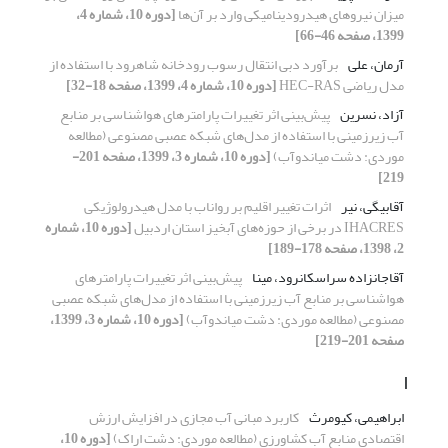
میزان نیروهای هیدرودینامیکی وارد بر آن‌ها
[دوره 10، شماره 4،
1399، صفحه 46-66]
آرمان، علی
برآورد دبی انتقال رسوب رودخانه شاهرود با استفاده از
مدل ریاضی HEC-RAS
[دوره 10، شماره 4، 1399، صفحه 18-32]
آزاد، نسرین
پیش‌بینی اثر تغییرات پارامترهای هواشناسی بر منابع
آب زیرزمینی با استفاده از مدل‌های شبکه عصبی مصنوعی (مطالعه
موردی: دشت میاندوآب)
[دوره 10، شماره 3، 1399، صفحه 201-
219]
آقابیگی، نیر
اثرات تغییر اقلیم بر رواناب با مدل هیدرولوژیکی
IHACRES در برخی از حوزه‌های آبخیز استان اردبیل
[دوره 10، شماره
2، 1398، صفحه 178-189]
آقاجانزاده سراسکانرود، مینا
پیش‌بینی اثر تغییرات پارامترهای
هواشناسی بر منابع آب زیرزمینی با استفاده از مدل‌های شبکه عصبی
مصنوعی (مطالعه موردی: دشت میاندوآب)
[دوره 10، شماره 3، 1399،
صفحه 201-219]
ا
ابراهیمی، کیومرث
کاربرد مبانی آب مجازی در افزایش ارزش
اقتصادی منابع آب کشاورزی (مطالعه موردی: دشت اراک)
[دوره 10،