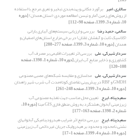
سالاری، امیر
برآورد مکانی و پهنه‌بندی تبخیر و تعرق مرجع با استفاده
از روش‌های زمین آمار و تیسن (مطالعه موردی: استان همدان)
[دوره
10، شماره 3، 1399، صفحه 98-112]
سالمی، حمید رضا
بررسی و ارزیابی سیستم‌های آبیاری بارانی
(کلاسیک ثابت و آبفشان غلتان) در برخی مزارع استان‌های اصفهان و
همدان
[دوره 10، شماره 3، 1399، صفحه 277-288]
سردارشهرکی، علی
بررسی اثر تغییرات اقلیمی بر مصرف آب
کشاورزی و ذخایر منابع آب ایران
[دوره 10، شماره 1، 1398، صفحه
108-120]
سردارشهرکی، علی
مدلسازی و مقایسه شبکه‌های عصبی مصنوعی
GMDH و RBF در پیش‌بینی تقاضای کوتاه‌مدت آب شرب شهر زاهدان
[دوره 10، شماره 3، 1399، صفحه 248-261]
سعیدپناه، ایرج
تعیین محل مناسب جهت تغذیه مصنوعی آب
زیرزمینی آبخوان هشتگرد به روش منطق فازی GIS مبنا
[دوره 10،
شماره 2، 1398، صفحه 163-177]
سعیدپناه، ایرج
بررسی جامع اثر ضرایب هیدرودینامیکی آبخوانهای
نشتی نامحدود و محدود بر هیدرولیک جریان غیردائمی آب زیرزمینی
[دوره 10، شماره 4، 1399، صفحه 1-17]