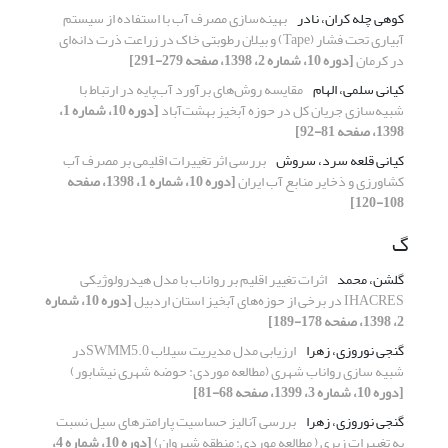
کوهی چله کران، نادر
بهینه‌سازی مصرف آب با استفاده از سیستم
آبیاری تحت فشار (Tape) و بیلان رطوبتی خاک در زراعت ذرت دانه‌ای
در کرمان
[دوره 10، شماره 2، 1398، صفحه 279-291]
کیانی سلمی، الهام
مقایسه روش‌های برآورد آب‌پایه در ارتباط با
شبیه‌سازی جریان کل در حوزه آبخیز بهشت‌آباد
[دوره 10، شماره 1،
1398، صفحه 81-92]
کیانی قلعه سرد، سروش
بررسی اثر تغییرات اقلیمی بر مصرف آب
کشاورزی و ذخایر منابع آب ایران
[دوره 10، شماره 1، 1398، صفحه
108-120]
گ
گلشن، محمد
اثرات تغییر اقلیم بر رواناب با مدل هیدرولوژیکی
IHACRES در برخی از حوزه‌های آبخیز استان اردبیل
[دوره 10، شماره
2، 1398، صفحه 178-189]
گنجی نوروزی، زهرا
ارزیابی مدل مدیریت سیلاب SWMM5.0در
شبیه سازی رواناب شهری (مطالعه موردی: حوضه شهری نیشابور)
[دوره 10، شماره 3، 1399، صفحه 68-81]
گنجی نوروزی، زهرا
بررسی آنالیز حساسیت پارامترهای سیل نسبت
به تغییرات زبری ( مطالعه موردی: منطقه شیروان)
[دوره 10، شماره 4،