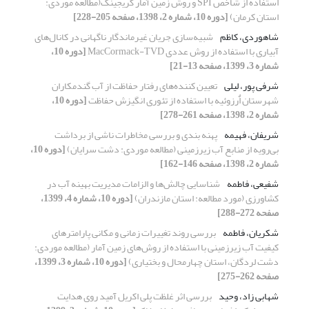
استفاده از شاخص SPI و روش زمین آمار کریجینگ(مطالعه موردی:
استان کرمان)
[دوره 10، شماره 2، 1398، صفحه 205-228]
شاهوردی، کاظم
شبیه‌سازی جریان غیرماندگار ناگهانی در کانال‌های
آبیاری با استفاده از روش عددی MacCormack-TVD
[دوره 10،
شماره 3، 1399، صفحه 13-21]
شرفی پور، لیلی
تعیین کننده‌های رفتار حفاظت از آب گندم‏کاران
شهرستان اٌرزوئیه با استفاده از تئوری انگیزش حفاظت
[دوره 10،
شماره 2، 1398، صفحه 261-278]
شریفان، فهیمه
پهنه ‌بندی و بررسی مخاطرات ناشی از برداشت
بی‌رویه از منابع آب زیرزمینی (مطالعه موردی: دشت سرایان)
[دوره 10،
شماره 2، 1398، صفحه 146-162]
شفیعی، فاطمه
شناسایی چالش‌ها و الزامات مدیریت بهینه آب در
کشاورزی (مورد مطالعه: استان مازندران)
[دوره 10، شماره 4، 1399،
صفحه 272-288]
شکریان، فاطمه
بررسی روند تغییرات زمانی و مکانی پارامترهای
کیفیت آب زیرزمینی با استفاده از روش‌های زمین آمار (مطالعه موردی:
دشت لردگان، استان چهارمحال و بختیاری)
[دوره 10، شماره 3، 1399،
صفحه 262-275]
شهابی زاد، وحید
بررسی اثر غلظت پلی اکریل آمید روی هدایت