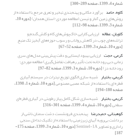
شماره 4، 1399، صفحه 289-300]
کاوه، حامد
برآورد مکانی و پهنه‌بندی تبخیر و تعرق مرجع با استفاده از
روش‌های زمین آمار و تیسن (مطالعه موردی: استان همدان)
[دوره 10،
شماره 3، 1399، صفحه 98-112]
کاویان، عطاله
ارزیابی کارایی خاک‌پوش‌های کاه و کلش گندم و
تراشه‌های چوب در کاهش رواناب و رسوب حوزه‌های آبخیز تک منبع
[دوره 10، شماره 3، 1399، صفحه 52-67]
کرمی، حجت
ارزیابی بهبود ایستایی و دقت پیش‌بینی مدل‌های سری
زمانی دبی رودخانه تحت تأثیر رهیافت تفاضل‌گیری) مطالعه موردی:
رودخانه دز)
[دوره 10، شماره 3، 1399، صفحه 82-97]
کریمی، بختیار
شبیه سازی الگوی توزیع نیترات در سیستم آبیاری
قطره ای با استفاده از شبکه عصبی مصنوعی
[دوره 10، شماره 1، 1398،
صفحه 180-194]
کریمی، بختیار
شبیه‌سازی شکل کامل پیاز رطوبتی در آبیاری قطره‌ای
سطحی
[دوره 10، شماره 4، 1399، صفحه 301-316]
کوهبنانی، حمیدرضا
پهنه‌بندی فرونشست دشت سمنان ناشی از
برداشت بی‌رویه آبهای زیرزمینی با استفاده از تکنیک تداخل سنجی
راداری و تصاویر Sentinel-1A
[دوره 10، شماره 3، 1399، صفحه 175-
187]