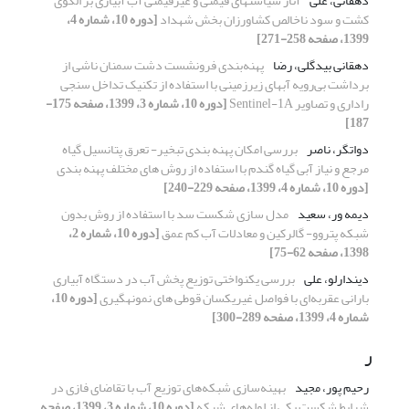
دهقانی، علی
آثار سیاست‏های قیمتی و غیرقیمتی آب آبیاری بر الگوی
کشت و سود ناخالص کشاورزان بخش شهداد
[دوره 10، شماره 4،
1399، صفحه 258-271]
دهقانی بیدگلی، رضا
پهنه‌بندی فرونشست دشت سمنان ناشی از
برداشت بی‌رویه آبهای زیرزمینی با استفاده از تکنیک تداخل سنجی
راداری و تصاویر Sentinel-1A
[دوره 10، شماره 3، 1399، صفحه 175-
187]
دواتگر، ناصر
بررسی امکان پهنه بندی تبخیر- تعرق پتانسیل گیاه
مرجع و نیاز آبی گیاه گندم با استفاده از روش های مختلف پهنه بندی
[دوره 10، شماره 4، 1399، صفحه 229-240]
دیمه ور، سعید
مدل سازی شکست سد با استفاده از روش بدون
شبکه پتروو- گالرکین و معادلات آب کم عمق
[دوره 10، شماره 2،
1398، صفحه 62-75]
دیندارلو، علی
بررسی یکنواختی توزیع پخش آب در دستگاه آبیاری
بارانی عقربه‌ای با فواصل غیریکسان قوطی های نمونه‏گیری
[دوره 10،
شماره 4، 1399، صفحه 289-300]
ر
رحیم پور، مجید
بهینه‌سازی شبکه‌های توزیع آب با تقاضای فازی در
شرایط شکست یکی از لوله‌های شبکه
[دوره 10، شماره 3، 1399، صفحه