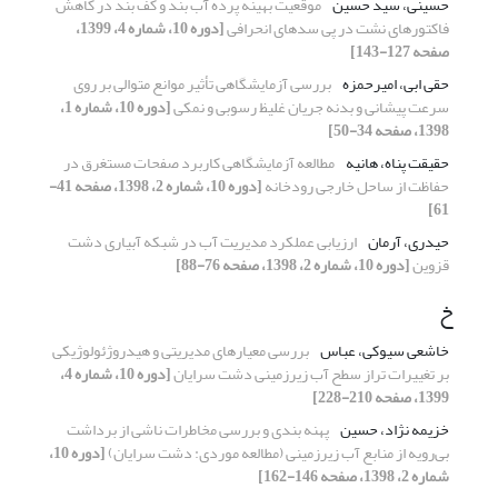
حسینی، سید حسین
موقعیت بهینه پرده آب بند و کف بند در کاهش
فاکتورهای نشت در پی سدهای انحرافی
[دوره 10، شماره 4، 1399،
صفحه 127-143]
حقی ابی، امیرحمزه
بررسی آزمایشگاهی تأثیر موانع متوالی بر روی
سرعت پیشانی و بدنه جریان غلیظ رسوبی و نمکی
[دوره 10، شماره 1،
1398، صفحه 34-50]
حقیقت پناه، هانیه
مطالعه آزمایشگاهی کاربرد صفحات مستغرق در
حفاظت از ساحل خارجی رودخانه
[دوره 10، شماره 2، 1398، صفحه 41-
61]
حیدری، آرمان
ارزیابی عملکرد مدیریت آب در شبکه آبیاری دشت
قزوین
[دوره 10، شماره 2، 1398، صفحه 76-88]
خ
خاشعی سیوکی، عباس
بررسی معیارهای مدیریتی و هیدروژئولوژیکی
بر تغییرات تراز سطح آب زیرزمینی دشت سرایان
[دوره 10، شماره 4،
1399، صفحه 210-228]
خزیمه نژاد، حسین
پهنه ‌بندی و بررسی مخاطرات ناشی از برداشت
بی‌رویه از منابع آب زیرزمینی (مطالعه موردی: دشت سرایان)
[دوره 10،
شماره 2، 1398، صفحه 146-162]