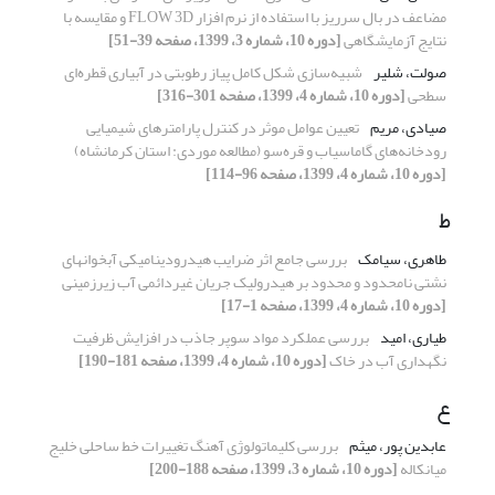
مضاعف در بال سرریز با استفاده از نرم افزار FLOW 3D و مقایسه با
نتایج آزمایشگاهی
[دوره 10، شماره 3، 1399، صفحه 39-51]
صولت، شلیر
شبیه‌سازی شکل کامل پیاز رطوبتی در آبیاری قطره‌ای
سطحی
[دوره 10، شماره 4، 1399، صفحه 301-316]
صیادی، مریم
تعیین عوامل موثر در کنترل پارامترهای شیمیایی
رودخانه‌‎های گاماسیاب و قره‌سو (مطالعه موردی: استان کرمانشاه)
[دوره 10، شماره 4، 1399، صفحه 96-114]
ط
طاهری، سیامک
بررسی جامع اثر ضرایب هیدرودینامیکی آبخوانهای
نشتی نامحدود و محدود بر هیدرولیک جریان غیردائمی آب زیرزمینی
[دوره 10، شماره 4، 1399، صفحه 1-17]
طیاری، امید
بررسی عملکرد مواد سوپر جاذب در افزایش ظرفیت
نگهداری آب در خاک
[دوره 10، شماره 4، 1399، صفحه 181-190]
ع
عابدین پور، میثم
بررسی کلیماتولوژی آهنگ تغییرات خط ساحلی خلیج
میانکاله
[دوره 10، شماره 3، 1399، صفحه 188-200]