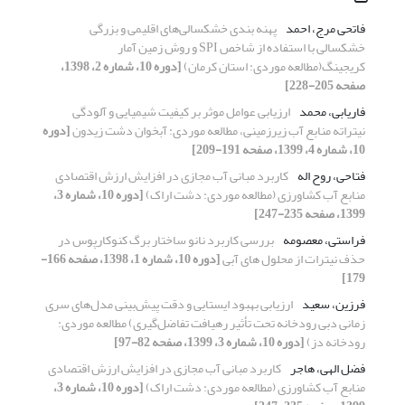
فاتحی مرج، احمد
پهنه بندی خشکسالی‌های اقلیمی و بزرگی
خشکسالی با استفاده از شاخص SPI و روش زمین آمار
کریجینگ(مطالعه موردی: استان کرمان)
[دوره 10، شماره 2، 1398،
صفحه 205-228]
فاریابی، محمد
ارزیابی عوامل موثر بر کیفیت شیمیایی و آلودگی
نیتراته منابع آب زیرزمینی، مطالعه موردی: آبخوان دشت زیدون
[دوره
10، شماره 4، 1399، صفحه 191-209]
فتاحی، روح اله
کاربرد مبانی آب مجازی در افزایش ارزش اقتصادی
منابع آب کشاورزی (مطالعه موردی: دشت اراک)
[دوره 10، شماره 3،
1399، صفحه 235-247]
فراستی، معصومه
بررسی کاربرد نانو ساختار برگ کنوکارپوس در
حذف نیترات از محلول های آبی
[دوره 10، شماره 1، 1398، صفحه 166-
179]
فرزین، سعید
ارزیابی بهبود ایستایی و دقت پیش‌بینی مدل‌های سری
زمانی دبی رودخانه تحت تأثیر رهیافت تفاضل‌گیری) مطالعه موردی:
رودخانه دز)
[دوره 10، شماره 3، 1399، صفحه 82-97]
فضل الهی، هاجر
کاربرد مبانی آب مجازی در افزایش ارزش اقتصادی
منابع آب کشاورزی (مطالعه موردی: دشت اراک)
[دوره 10، شماره 3،