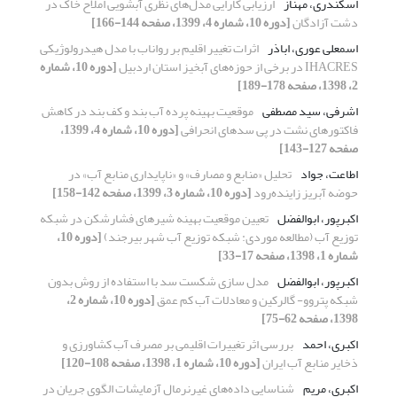
اسکندری، مهناز
ارزیابی کارایی مدل‌های نظری آبشویی املاح خاک در
دشت آزادگان
[دوره 10، شماره 4، 1399، صفحه 144-166]
اسمعلی عوری، اباذر
اثرات تغییر اقلیم بر رواناب با مدل هیدرولوژیکی
IHACRES در برخی از حوزه‌های آبخیز استان اردبیل
[دوره 10، شماره
2، 1398، صفحه 178-189]
اشرفی، سید مصطفی
موقعیت بهینه پرده آب بند و کف بند در کاهش
فاکتورهای نشت در پی سدهای انحرافی
[دوره 10، شماره 4، 1399،
صفحه 127-143]
اطاعت، جواد
تحلیل «منابع و مصارف» و «ناپایداری منابع آب» در
حوضه آبریز زاینده‌رود
[دوره 10، شماره 3، 1399، صفحه 142-158]
اکبرپور، ابوالفضل
تعیین موقعیت بهینه شیرهای فشارشکن در شبکه
توزیع آب (مطالعه موردی: شبکه توزیع آب شهر بیرجند)
[دوره 10،
شماره 1، 1398، صفحه 17-33]
اکبرپور، ابوالفضل
مدل سازی شکست سد با استفاده از روش بدون
شبکه پتروو- گالرکین و معادلات آب کم عمق
[دوره 10، شماره 2،
1398، صفحه 62-75]
اکبری، احمد
بررسی اثر تغییرات اقلیمی بر مصرف آب کشاورزی و
ذخایر منابع آب ایران
[دوره 10، شماره 1، 1398، صفحه 108-120]
اکبری، مریم
شناسایی داده‌های غیرنرمال آزمایشات الگوی جریان در