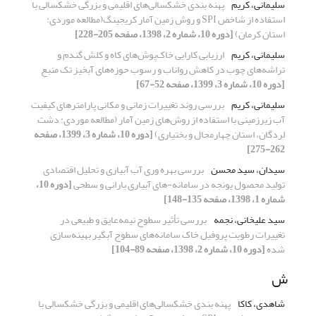
سلیمانی، کریم
پهنه بندی خشکسالی‌های اقلیمی و بزرگی خشکسالی با
استفاده از شاخص SPI و روش زمین آمار کریجینگ(مطالعه موردی:
استان کرمان)
[دوره 10، شماره 2، 1398، صفحه 205-228]
سلیمانی، کریم
ارزیابی کارایی خاک‌پوش‌های کاه و کلش گندم و
تراشه‌های چوب در کاهش رواناب و رسوب حوزه‌های آبخیز تک منبع
[دوره 10، شماره 3، 1399، صفحه 52-67]
سلیمانی، کریم
بررسی روند تغییرات زمانی و مکانی پارامترهای کیفیت
آب زیرزمینی با استفاده از روش‌های زمین آمار (مطالعه موردی: دشت
لردگان، استان چهارمحال و بختیاری)
[دوره 10، شماره 3، 1399، صفحه
262-275]
سیدان، سید محسن
بررسی بهره وری آب آبیاری و تحلیل اقتصادی
تولید محصول یونجه در سامانه-های آبیاری بارانی و سطحی
[دوره 10،
شماره 1، 1398، صفحه 135-148]
سید علیخانی، نجمه
بررسی تأثیر سطوح نیمه‌عایق و طبیعی در
تغییرات رطوبت پروفیل خاک سامانه‌های سطوح آبگیر بهینه‌سازی
شده
[دوره 10، شماره 2، 1398، صفحه 89-104]
ش
شاهدی، کاکا
پهنه بندی خشکسالی‌های اقلیمی و بزرگی خشکسالی با