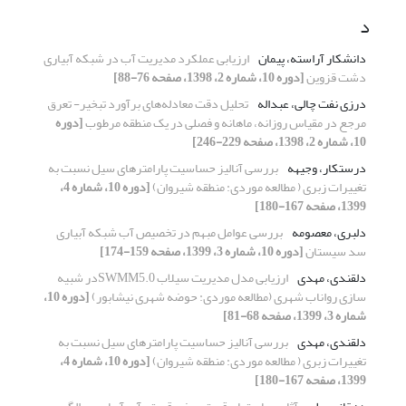
د
دانشکار آراسته، پیمان
ارزیابی عملکرد مدیریت آب در شبکه آبیاری
دشت قزوین
[دوره 10، شماره 2، 1398، صفحه 76-88]
درزی نفت چالی، عبداله
تحلیل دقت معادله‌های برآورد تبخیر- تعرق
مرجع در مقیاس روزانه، ماهانه و فصلی در یک منطقه مرطوب
[دوره
10، شماره 2، 1398، صفحه 229-246]
درستکار، وجیهه
بررسی آنالیز حساسیت پارامترهای سیل نسبت به
تغییرات زبری ( مطالعه موردی: منطقه شیروان)
[دوره 10، شماره 4،
1399، صفحه 167-180]
دلبری، معصومه
بررسی عوامل مبهم در تخصیص آب شبکه آبیاری
سد سیستان
[دوره 10، شماره 3، 1399، صفحه 159-174]
دلقندی، مهدی
ارزیابی مدل مدیریت سیلاب SWMM5.0در شبیه
سازی رواناب شهری (مطالعه موردی: حوضه شهری نیشابور)
[دوره 10،
شماره 3، 1399، صفحه 68-81]
دلقندی، مهدی
بررسی آنالیز حساسیت پارامترهای سیل نسبت به
تغییرات زبری ( مطالعه موردی: منطقه شیروان)
[دوره 10، شماره 4،
1399، صفحه 167-180]