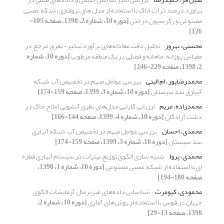
براورد درصد ذرات خاک با استفاده از مدل های نروفازی،شبکه عصبی
مصنوعی و رگرسیون درختی
[دوره 10، شماره 2، 1398، صفحه 105-
126]
محسنی، بهروز
تحلیل دقت معادله‌های برآورد تبخیر- تعرق مرجع در
مقیاس روزانه، ماهانه و فصلی در یک منطقه مرطوب
[دوره 10، شماره
2، 1398، صفحه 229-246]
محمدرضاپور، ام البنی
بررسی عوامل مبهم در تخصیص آب شبکه
آبیاری سد سیستان
[دوره 10، شماره 3، 1399، صفحه 159-174]
محمدزاده، مریم
ارزیابی کارایی مدل‌های نظری آبشویی املاح خاک در
دشت آزادگان
[دوره 10، شماره 4، 1399، صفحه 144-166]
محمدی، احسان
بررسی عوامل مبهم در تخصیص آب شبکه آبیاری
سد سیستان
[دوره 10، شماره 3، 1399، صفحه 159-174]
محمدی، پروا
شبیه سازی الگوی توزیع نیترات در سیستم آبیاری قطره
ای با استفاده از شبکه عصبی مصنوعی
[دوره 10، شماره 1، 1398،
صفحه 180-194]
محمودی، کیومرث
شناسایی داده‌های غیرنرمال آزمایشات الگوی
جریان در قوس با استفاده از روش‌های آماری
[دوره 10، شماره 2،
1398، صفحه 13-29]