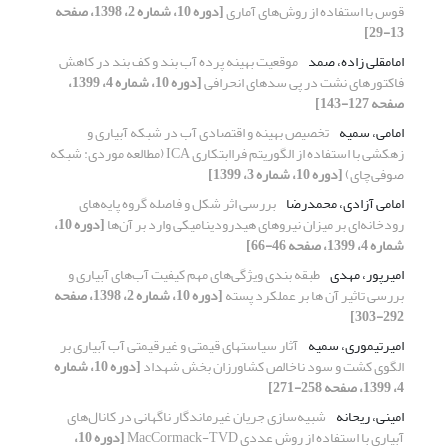
قوس با استفاده از روش‌های آماری
[دوره 10، شماره 2، 1398، صفحه
13-29]
امامقلی زاده، صمد
موقعیت بهینه پرده آب بند و کف بند در کاهش
فاکتورهای نشت در پی سدهای انحرافی
[دوره 10، شماره 4، 1399،
صفحه 127-143]
امامی، سمیه
تخصیص بهینه و اقتصادی آب در شبکه آبیاری و
زهکشی با استفاده از الگوریتم فراابتکاری ICA (مطالعه موردی: شبکه
صوفی‌چای)
[دوره 10، شماره 3، 1399]
امامی آزادی، محمدرضا
بررسی اثر شکل و فاصله گروه پایه‌های
رودخانه‌ای بر میزان نیروهای هیدرودینامیکی وارد بر آن‌ها
[دوره 10،
شماره 4، 1399، صفحه 46-66]
امیرپور، مهدی
طبقه بندی ویژگی‌های مهم کیفیت آب‌های آبیاری و
بررسی تاثیر آن ها بر عملکرد پسته
[دوره 10، شماره 2، 1398، صفحه
292-303]
امیرتیموری، سمیه
آثار سیاست‏های قیمتی و غیرقیمتی آب آبیاری بر
الگوی کشت و سود ناخالص کشاورزان بخش شهداد
[دوره 10، شماره
4، 1399، صفحه 258-271]
امینی، ریحانه
شبیه‌سازی جریان غیرماندگار ناگهانی در کانال‌های
آبیاری با استفاده از روش عددی MacCormack-TVD
[دوره 10،