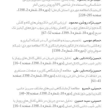
خشکسالی با استفاده از شاخص SPI و روش زمین آمار
کریجینگ(مطالعه موردی: استان کرمان)
[دوره 10، شماره 2، 1398،
صفحه 205-228]
حبیب‌نژاد روشن، محمود
ارزیابی کارایی خاک‌پوش‌های کاه و کلش
گندم و تراشه‌های چوب در کاهش رواناب و رسوب حوزه‌های آبخیز تک
منبع
[دوره 10، شماره 3، 1399، صفحه 52-67]
حسام، موسی
تخصیص بهینه و اقتصادی آب در شبکه آبیاری و
زهکشی با استفاده از الگوریتم فراابتکاری ICA (مطالعه موردی: شبکه
صوفی‌چای)
[دوره 10، شماره 3، 1399]
حسین زاده دلیر، علی
تحلیل عددی جریان در تلاقی کانال های روباز با
تاثیر شیب جانبی کانال اصلی
[دوره 10، شماره 1، 1398، صفحه 1-16]
حسین زاده دلیر، علی
مطالعه آزمایشگاهی کاربرد صفحات مستغرق
در حفاظت از ساحل خارجی رودخانه
[دوره 10، شماره 2، 1398، صفحه
41-61]
حسینی، خسرو
مطالعه آزمایشگاهی تیپ‌های مختلف سرریز جانبی
کلیدپیانویی ذوزنقه‌ای
[دوره 10، شماره 2، 1398، صفحه 30-40]
حسینی، سید حسین
تحلیل عددی جریان در تلاقی کانال های روباز با
تاثیر شیب جانبی کانال اصلی
[دوره 10، شماره 1، 1398، صفحه 1-16]