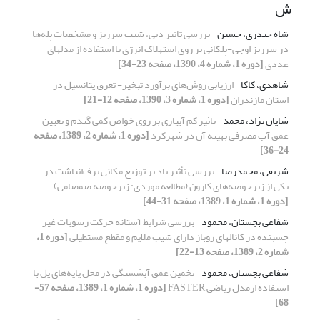
ش
شاه حیدری، حسین
بررسی تاثیر دبی، شیب سرریز و مشخصات پله‌ها
در سرریز اوجی-پلکانی بر روی استهلاک انرژی با استفاده از مدلهای
عددی
[دوره 1، شماره 4، 1390، صفحه 23-34]
شاهدی، کاکا
ارزیابی روش‌های برآورد تبخیر- تعرق پتانسیل در
استان مازندران
[دوره 1، شماره 3، 1390، صفحه 12-21]
شایان نژاد، محمد
تاثیر کم آبیاری بر روی خواص کمی گندم و تعیین
عمق آب مصرفی بهینه آن در شهرکرد
[دوره 1، شماره 2، 1389، صفحه
24-36]
شریفی، محمدرضا
بررسی تأثیر باد بر توزیع مکانی برف‌انباشت در
یکی از زیرحوضه‌های کارون (مطالعه موردی: زیرحوضه صمصامی)
[دوره 1، شماره 1، 1389، صفحه 31-44]
شفاعی بجستان، محمود
بررسی شرایط آستانه حرکت رسوبات غیر
چسبنده در کانالهای روباز دارای شیب ملایم و مقطع مستطیلی
[دوره 1،
شماره 2، 1389، صفحه 13-22]
شفاعی بجستان، محمود
تخمین عمق آبشستگی در محل پایه‌های پل با
استفاده ازمدل ریاضی FASTER
[دوره 1، شماره 1، 1389، صفحه 57-
68]