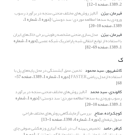
2، 1389، صفحه 1-12]
قهرمان، بیژن
آنالیز روش‌های مختلف منحنی سنجه در برآورد رسوب
ورودی به سدها (مطالعه موردی: سد دوستی)
[دوره 1، شماره 1،
1389، صفحه 10-20]
قهرمان، بیژن
مدل‌سازی منحنی مشخصه رطوبتی برخی خاک‌های ایران
با استفاده از توابع انتقالی شبه پارامتریک شبکه عصبی
[دوره 1، شماره
1، 1389، صفحه 69-82]
ک
کاشفی‌پور، سید محمود
تخمین عمق آبشستگی در محل پایه‌های پل با
استفاده ازمدل ریاضی FASTER
[دوره 1، شماره 1، 1389، صفحه 57-
68]
کالوندی، سید محمد
آنالیز روش‌های مختلف منحنی سنجه در برآورد
رسوب ورودی به سدها (مطالعه موردی: سد دوستی)
[دوره 1، شماره
1، 1389، صفحه 10-20]
کوچک‌زاده، صلاح
بررسی آزمایشگاهی روش‌های مختلف طراحی
مدول تیغه‌ای
[دوره 1، شماره 4، 1390، صفحه 1-13]
کیافر، حامد
تخصیص بهینه آب در شبکه آبیاری و زهکشی صوفی چای
در استان آذربایجان شرقی با استفاده از الگوریتم ژنتیک
[دوره 1،