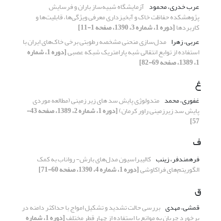
عرب خدری، محمود
آزمایشگاه شبیه‌ساز باران و فرسایش
پژوهشکده حفاظت خاک و آبخیزداری معرفی ویژگی‌‌ها، قابلیت‌‌ها و
کاربردها
[دوره 1، شماره 3، 1390، صفحه 1-11]
عربی، زهرا
مدل‌سازی منحنی مشخصه رطوبتی برخی خاک‌های ایران با
استفاده از توابع انتقالی شبه پارامتریک شبکه عصبی
[دوره 1، شماره
1، 1389، صفحه 69-82]
غ
غفوری، محمد
متدولوژی پایش سد های زیر زمینی (مطالعه موردی
پایش سد زیرزمینی راور کرمان)
[دوره 1، شماره 2، 1389، صفحه 43-
57]
ف
فرهمندفر، زینب
کالیبراسیون مدل‌های بارش- رواناب به کمک
الگوریتم‌های فراکاوشی
[دوره 1، شماره 4، 1390، صفحه 60-71]
ق
قمشی، مهدی
بررسی حالت تشدید و تشکیل امواج با حداکثر دامنه در
برخورد جریان به موانع با استفاده از چهار قطر مختلف
[دوره 1، شماره