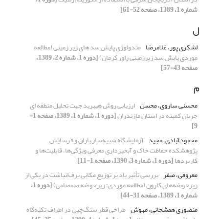
شماره 1، 1389، صفحه 52-61]
ل
لشکری پور، غلامرضا
متدولوژی پایش سد های زیر زمینی (مطالعه
موردی پایش سد زیرزمینی راور کرمان)
[دوره 1، شماره 2، 1389،
صفحه 43-57]
م
محسنی ساروی، محسن
ارزیابی روش هیبرید جهت تحلیل منطقه ای
جریان کمینه در استان مازندران
[دوره 1، شماره 1، 1389، صفحه 1-
9]
محمودآبادی، مجید
آزمایشگاه شبیه‌ساز باران و فرسایش
پژوهشکده حفاظت خاک و آبخیزداری معرفی ویژگی‌‌ها، قابلیت‌‌ها و
کاربردها
[دوره 1، شماره 3، 1390، صفحه 1-11]
معروفی، صفر
بررسی تأثیر باد بر توزیع مکانی برف‌انباشت در یکی از
زیرحوضه‌های کارون (مطالعه موردی: زیرحوضه صمصامی)
[دوره 1،
شماره 1، 1389، صفحه 31-44]
منصوری هفشجانی، مهوش
طراحی قطر سنگ‌چین در اطراف تکیه‌گاه