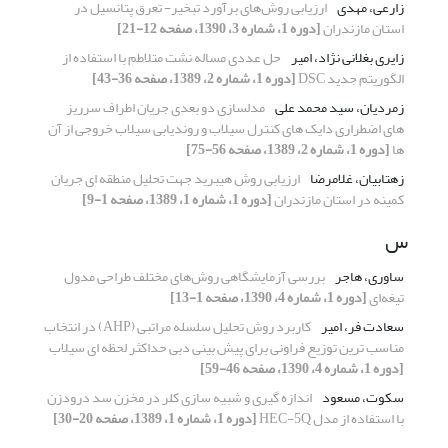
زارعی، مهدی
ارزیابی روش‌های برآورد تبخیر- تعرق پتانسیل در
استان مازندران
[دوره 1، شماره 3، 1390، صفحه 12-21]
زایری بغلانی نژاد، امیر
حل عددی مساله نشت متلاطم با استفاده از
الگوریتم جدید DSC
[دوره 1، شماره 2، 1389، صفحه 36-43]
زمردیان، سید محمد علی
مدلسازی دو بعدی جریان اطراف سرریز
های اضطراری دایک های کنترل سیلاب و روندیابی سیلاب خروجی از آن
ها
[دوره 1، شماره 2، 1389، صفحه 56-75]
زهتابیان، غلامرضا
ارزیابی روش هیبرید جهت تحلیل منطقه ای جریان
کمینه در استان مازندران
[دوره 1، شماره 1، 1389، صفحه 1-9]
س
ساوری، هاجر
بررسی آزمایشگاهی روش‌های مختلف طراحی مدول
تیغه‌ای
[دوره 1، شماره 4، 1390، صفحه 1-13]
سعادت فر، امیر
کاربرد روش تحلیل سلسله مراتبی (AHP) در انتخاب
مناسب ترین توزیع فراونی برای پیش بینی دبی حداکثر لحظه ای سیلاب
[دوره 1، شماره 4، 1390، صفحه 46-59]
سکوت، مسعود
اندازه گیری و شبیه سازی کلر در مخزن سد درودزن
با استفاده از مدل HEC-5Q
[دوره 1، شماره 1، 1389، صفحه 20-30]