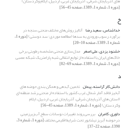
های آذربایجان شرقی، آذریایجان غربی، اردبیل، ایلام وکردستان)
[دوره 1، شماره 1، 1389، صفحه 45-56]
خ
خداشناس، سعید رضا
آنالیز روش‌های مختلف منحنی سنجه در
برآورد رسوب ورودی به سدها (مطالعه موردی: سد دوستی)
[دوره 1،
شماره 1، 1389، صفحه 10-20]
خشنود یزدی، علی اصغر
مدل‌سازی منحنی مشخصه رطوبتی برخی
خاک‌های ایران با استفاده از توابع انتقالی شبه پارامتریک شبکه عصبی
[دوره 1، شماره 1، 1389، صفحه 69-82]
د
دانش کار آراسته، پیمان
تخمین آبدهی و همگن بندی حوضه های
آبخیز فاقد آمار شمال غرب کشور با استفاده از منحنی رشد منطقه ای
(استان های آذربایجان شرقی، آذریایجان غربی، اردبیل، ایلام
وکردستان)
[دوره 1، شماره 1، 1389، صفحه 45-56]
داوری، کامران
بررسی روند تغییرات نوسانات سطح آب‌زیرزمینی‌
درحوضه آبریز نیشابور تحت شرایط اقلیمی مختلف
[دوره 1، شماره 3،
1390، صفحه 22-37]