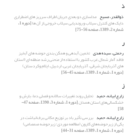
ذ
ذوالقدر، مسیح
مدلسازی دو بعدی جریان اطراف سرریز های اضطراری
دایک های کنترل سیلاب و روندیابی سیلاب خروجی از آن ها
[دوره 1،
شماره 2، 1389، صفحه 56-75]
ر
رحمتی، سیده هدی
تخمین آبدهی و همگن بندی حوضه های آبخیز
فاقد آمار شمال غرب کشور با استفاده از منحنی رشد منطقه ای (استان
های آذربایجان شرقی، آذریایجان غربی، اردبیل، ایلام وکردستان)
[دوره 1، شماره 1، 1389، صفحه 45-56]
ز
زارع ابیانه، حمید
تحلیل روند تغییرات سالانه و فصلی دما، بارش و
خشکسالی‌های استان همدان
[دوره 1، شماره 3، 1390، صفحه 47-
58]
زارع ایبانه، حمید
بررسی تأثیر باد بر توزیع مکانی برف‌انباشت در
یکی از زیرحوضه‌های کارون (مطالعه موردی: زیرحوضه صمصامی)
[دوره 1، شماره 1، 1389، صفحه 31-44]