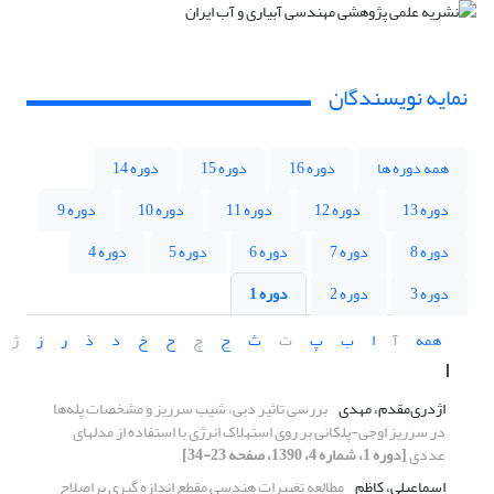
نمایه نویسندگان
همه دوره ها
دوره 16
دوره 15
دوره 14
دوره 13
دوره 12
دوره 11
دوره 10
دوره 9
دوره 8
دوره 7
دوره 6
دوره 5
دوره 4
دوره 3
دوره 2
دوره 1
همه
آ
ا
ب
پ
ت
ث
ج
چ
ح
خ
د
ذ
ر
ز
ژ
ا
اژدری‌مقدم، مهدی
بررسی تاثیر دبی، شیب سرریز و مشخصات پله‌ها
در سرریز اوجی-پلکانی بر روی استهلاک انرژی با استفاده از مدلهای
عددی
[دوره 1، شماره 4، 1390، صفحه 23-34]
اسماعیلی، کاظم
مطالعه تغییرات هندسی مقطع اندازه گیری براصلاح