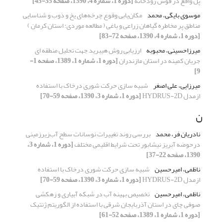
پل واقع در قوس رودخانه
[دوره 1، شماره 4، 1390، صفحه 35-45]
موسوی بایگی، محمد
مکان‌یابی وقوع چرخه‌های یخ و ذوب و شناسایی
مناطق پر مخاطره گیاهان زراعی و باغی ( مطالعه موردی: استان کرمان )
[دوره 1، شماره 4، 1390، صفحه 72-83]
میرزاحسینی، محبوبه
ارزیابی روش هیبرید جهت تحلیل منطقه ای
جریان کمینه در استان مازندران
[دوره 1، شماره 1، 1389، صفحه 1-
9]
میرزایی، علی اصغر
شبیه سازی حرکت شوری درخاک با استفاده
ازمدل HYDRUS-2D
[دوره 1، شماره 3، 1390، صفحه 59-70]
ن
نادریان فر، محمد
بررسی روند تغییرات نوسانات سطح آب‌زیرزمینی‌
درحوضه آبریز نیشابور تحت شرایط اقلیمی مختلف
[دوره 1، شماره 3،
1390، صفحه 22-37]
ناظمی، امیرحسین
شبیه سازی حرکت شوری درخاک با استفاده
ازمدل HYDRUS-2D
[دوره 1، شماره 3، 1390، صفحه 59-70]
ناظمی، امیرحسین
تخصیص بهینه آب در شبکه آبیاری و زهکشی
صوفی چای در استان آذربایجان شرقی با استفاده از الگوریتم ژنتیک
[دوره 1، شماره 1، 1389، صفحه 52-61]