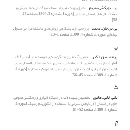
بیات ورکشی، مریم
تحلیل روند تغییرات سالانه و فصلی دما، بارش و
خشکسالی‌های استان همدان
[دوره 1، شماره 3، 1390، صفحه 47-
58]
بی‌جن‌خان، محمد
بررسی آزمایشگاهی روش‌های مختلف طراحی مدول
تیغه‌ای
[دوره 1، شماره 4، 1390، صفحه 1-13]
پ
پرهمت، جهانگیر
تخمین آبدهی و همگن بندی حوضه های آبخیز فاقد
آمار شمال غرب کشور با استفاده از منحنی رشد منطقه ای (استان های
آذربایجان شرقی، آذریایجان غربی، اردبیل، ایلام وکردستان)
[دوره 1،
شماره 1، 1389، صفحه 45-56]
ث
ثانی خانی، هادی
تخصیص بهینه آب در شبکه آبیاری و زهکشی صوفی
چای در استان آذربایجان شرقی با استفاده از الگوریتم ژنتیک
[دوره 1،
شماره 1، 1389، صفحه 52-61]
ج