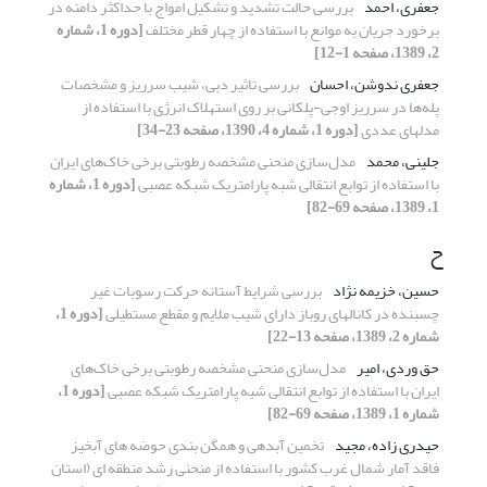
جعفری، احمد
بررسی حالت تشدید و تشکیل امواج با حداکثر دامنه در
برخورد جریان به موانع با استفاده از چهار قطر مختلف
[دوره 1، شماره
2، 1389، صفحه 1-12]
جعفری ندوشن، احسان
بررسی تاثیر دبی، شیب سرریز و مشخصات
پله‌ها در سرریز اوجی-پلکانی بر روی استهلاک انرژی با استفاده از
مدلهای عددی
[دوره 1، شماره 4، 1390، صفحه 23-34]
جلینی، محمد
مدل‌سازی منحنی مشخصه رطوبتی برخی خاک‌های ایران
با استفاده از توابع انتقالی شبه پارامتریک شبکه عصبی
[دوره 1، شماره
1، 1389، صفحه 69-82]
ح
حسین، خزیمه نژاد
بررسی شرایط آستانه حرکت رسوبات غیر
چسبنده در کانالهای روباز دارای شیب ملایم و مقطع مستطیلی
[دوره 1،
شماره 2، 1389، صفحه 13-22]
حق وردی، امیر
مدل‌سازی منحنی مشخصه رطوبتی برخی خاک‌های
ایران با استفاده از توابع انتقالی شبه پارامتریک شبکه عصبی
[دوره 1،
شماره 1، 1389، صفحه 69-82]
حیدری زاده، مجید
تخمین آبدهی و همگن بندی حوضه های آبخیز
فاقد آمار شمال غرب کشور با استفاده از منحنی رشد منطقه ای (استان