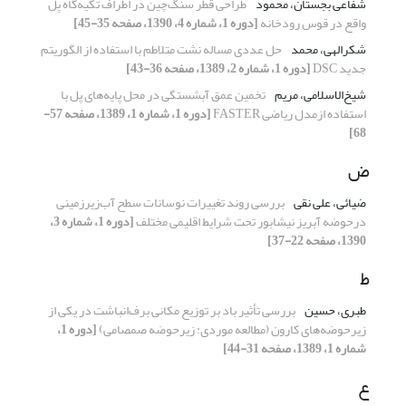
شفاعی بجستان، محمود
طراحی قطر سنگ‌چین در اطراف تکیه‌گاه پل
واقع در قوس رودخانه
[دوره 1، شماره 4، 1390، صفحه 35-45]
شکرالهی، محمد
حل عددی مساله نشت متلاطم با استفاده از الگوریتم
جدید DSC
[دوره 1، شماره 2، 1389، صفحه 36-43]
شیخ‌الاسلامی، مریم
تخمین عمق آبشستگی در محل پایه‌های پل با
استفاده ازمدل ریاضی FASTER
[دوره 1، شماره 1، 1389، صفحه 57-
68]
ض
ضیائی، علی نقی
بررسی روند تغییرات نوسانات سطح آب‌زیرزمینی‌
درحوضه آبریز نیشابور تحت شرایط اقلیمی مختلف
[دوره 1، شماره 3،
1390، صفحه 22-37]
ط
طبری، حسین
بررسی تأثیر باد بر توزیع مکانی برف‌انباشت در یکی از
زیرحوضه‌های کارون (مطالعه موردی: زیرحوضه صمصامی)
[دوره 1،
شماره 1، 1389، صفحه 31-44]
ع