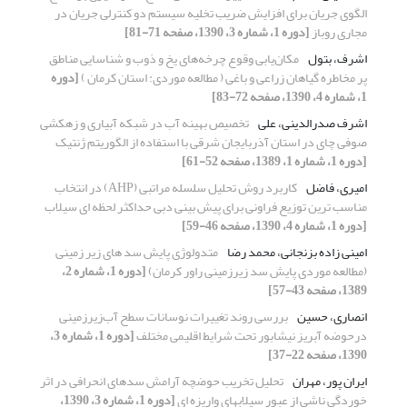
الگوی جریان برای افزایش ضریب تخلیه سیستم دو کنترلی جریان در
مجاری روباز
[دوره 1، شماره 3، 1390، صفحه 71-81]
اشرف، بتول
مکان‌یابی وقوع چرخه‌های یخ و ذوب و شناسایی مناطق
پر مخاطره گیاهان زراعی و باغی ( مطالعه موردی: استان کرمان )
[دوره
1، شماره 4، 1390، صفحه 72-83]
اشرف صدرالدینی، علی
تخصیص بهینه آب در شبکه آبیاری و زهکشی
صوفی چای در استان آذربایجان شرقی با استفاده از الگوریتم ژنتیک
[دوره 1، شماره 1، 1389، صفحه 52-61]
امیری، فاضل
کاربرد روش تحلیل سلسله مراتبی (AHP) در انتخاب
مناسب ترین توزیع فراونی برای پیش بینی دبی حداکثر لحظه ای سیلاب
[دوره 1، شماره 4، 1390، صفحه 46-59]
امینی زاده بزنجانی، محمد رضا
متدولوژی پایش سد های زیر زمینی
(مطالعه موردی پایش سد زیرزمینی راور کرمان)
[دوره 1، شماره 2،
1389، صفحه 43-57]
انصاری، حسین
بررسی روند تغییرات نوسانات سطح آب‌زیرزمینی‌
درحوضه آبریز نیشابور تحت شرایط اقلیمی مختلف
[دوره 1، شماره 3،
1390، صفحه 22-37]
ایران پور، مهران
تحلیل تخریب حوضچه آرامش سدهای انحرافی در اثر
خوردگی ناشی از عبور سیلابهای واریزه ای
[دوره 1، شماره 3، 1390،