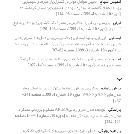
اندیس اشباع
تعیین عوامل موثر در کنترل پارامترهای شیمیایی
رودخانه‌‎های گاماسیاب و قره‌سو (مطالعه موردی: استان کرمانشاه)
[دوره 10، شماره 4، 1399، صفحه 96-114]
ایران
بررسی اثر تغییرات اقلیمی بر مصرف آب کشاورزی و ذخایر منابع
آب ایران
[دوره 10، شماره 1، 1399، صفحه 108-120]
ایستایی
ارزیابی بهبود ایستایی و دقت پیش‌بینی مدل‌های سری زمانی
دبی رودخانه تحت تأثیر رهیافت تفاضل‌گیری) مطالعه موردی: رودخانه
دز)
[دوره 10، شماره 3، 1399، صفحه 82-97]
اینترنت
بررسی تأثیر رسانه، فناوری اطلاعات و ارتباطات بر فرهنگ
مصرف بهینه آب
[دوره 10، شماره 1، 1399، صفحه 149-165]
ب
بارش ماهانه
پیش‌بینی بارش ماهانه استان اردبیل با استفاده از
مدل‌های ANN و WANN
[دوره 10، شماره 4، 1399، صفحه 241-
257]
بارندگی
توسعه مدل سری زمانیARIMA فصلی و بررسی عملکرد
مدل در شبیه سازی بارندگی ماهانه
[دوره 10، شماره 1، 1399، صفحه
121-134]
بار هیدرولیکی
مدل سازی عددی سرریزهای کنگره ای با کنگره