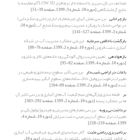
مضاعف در بال سرریز با استفاده از نرم افزار FLOW 3D و مقایسه با
نتایج آزمایشگاهی
[دوره 10، شماره 3، 1399، صفحه 39-51]
بازچرخانی
بررسی نقش آبهای غیرمتعارف (بازچرخانی و نمک‌زدایی)
در نواحی خشک با رویکرد مدیریت‌ بهم‌ پیوستۀ منابع آب
[دوره 10،
شماره 3، 1399، صفحه 127-141]
بازگشت ناخالص سرمایه
ارزیابی عملکرد مدیریت آب در شبکه
آبیاری دشت قزوین
[دوره 10، شماره 2، 1399، صفحه 76-88]
بازهوادهی
تعیین ضریب زوال آلودگی رودخانه‌های تالار و بابلرود
[دوره 10، شماره 4، 1399، صفحه 82-95]
باغات در اراضی شیب‌دار
بررسی تأثیر سطوح نیمه‌عایق و طبیعی در
تغییرات رطوبت پروفیل خاک سامانه‌های سطوح آبگیر بهینه‌سازی
شده
[دوره 10، شماره 2، 1399، صفحه 89-104]
بر
طبقه بندی ویژگی‌های مهم کیفیت آب‌های آبیاری و بررسی تاثیر آن
ها بر عملکرد پسته
[دوره 10، شماره 2، 1399، صفحه 292-303]
برداشت بی رویه
بررسی معیارهای مدیریتی و هیدروژئولوژیکی بر
تغییرات تراز سطح آب زیرزمینی دشت سرایان
[دوره 10، شماره 4،
1399، صفحه 210-228]
برنامه‏ریزی ریاضی مثبت
آثار سیاست‏های قیمتی و غیرقیمتی آب آبیاری
بر الگوی کشت و سود ناخالص کشاورزان بخش شهداد
[دوره 10،