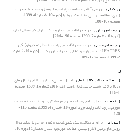
پهنه بندی
[دوره 10، شماره 4، 1399، صفحه 229-240]
روندیابی
بررسی آنالیز حساسیت پارامترهای سیل نسبت به تغییرات
زبری ( مطالعه موردی: منطقه شیروان)
[دوره 10، شماره 4، 1399،
صفحه 167-180]
ریزمقیاس سازی
اثرتغییر اقلیم بر مقدار و شدت باران در شمال ایران
[دوره 10، شماره 2، 1399، صفحه 190-204]
ریز مقیاس نمایی
اثرات تغییر اقلیم بر رواناب با مدل هیدرولوژیکی
IHACRES در برخی از حوزه‌های آبخیز استان اردبیل
[دوره 10، شماره
2، 1399، صفحه 178-189]
ز
زاویه شیب جانبی کانال اصلی
تحلیل عددی جریان در تلاقی کانال های
روباز با تاثیر شیب جانبی کانال اصلی
[دوره 10، شماره 1، 1399، صفحه
1-16]
زاینده‌رود
مدل ریاضی محاسبه نرخ فرسایش دیواره رودخانه مطالعه
موردی: رودخانه زاینده‌رود
[دوره 10، شماره 4، 1399، صفحه 115-
126]
زمین‌آمار
برآورد مکانی و پهنه‌بندی تبخیر و تعرق مرجع با استفاده از
روش‌های زمین آمار و تیسن (مطالعه موردی: استان همدان)
[دوره 10،