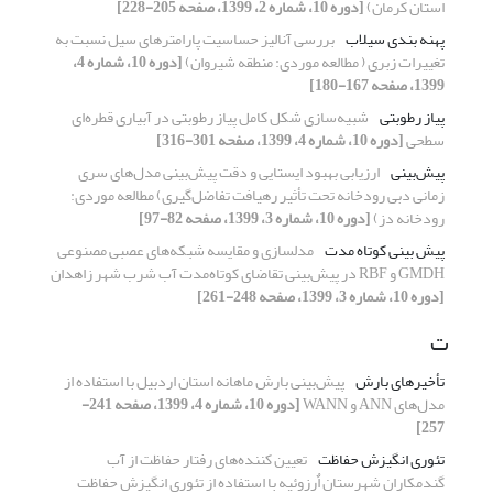
استان کرمان)
[دوره 10، شماره 2، 1399، صفحه 205-228]
پهنه بندی سیلاب‌‌
بررسی آنالیز حساسیت پارامترهای سیل نسبت به
تغییرات زبری ( مطالعه موردی: منطقه شیروان)
[دوره 10، شماره 4،
1399، صفحه 167-180]
پیاز رطوبتی
شبیه‌سازی شکل کامل پیاز رطوبتی در آبیاری قطره‌ای
سطحی
[دوره 10، شماره 4، 1399، صفحه 301-316]
پیش‌بینی
ارزیابی بهبود ایستایی و دقت پیش‌بینی مدل‌های سری
زمانی دبی رودخانه تحت تأثیر رهیافت تفاضل‌گیری) مطالعه موردی:
رودخانه دز)
[دوره 10، شماره 3، 1399، صفحه 82-97]
پیش بینی کوتاه مدت
مدلسازی و مقایسه شبکه‌های عصبی مصنوعی
GMDH و RBF در پیش‌بینی تقاضای کوتاه‌مدت آب شرب شهر زاهدان
[دوره 10، شماره 3، 1399، صفحه 248-261]
ت
تأخیرهای بارش
پیش‌بینی بارش ماهانه استان اردبیل با استفاده از
مدل‌های ANN و WANN
[دوره 10، شماره 4، 1399، صفحه 241-
257]
تئوری انگیزش حفاظت
تعیین کننده‌های رفتار حفاظت از آب
گندم‏کاران شهرستان اٌرزوئیه با استفاده از تئوری انگیزش حفاظت