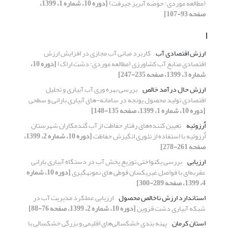
(مطالعه موردی: حوضه آبریز جیرفت)
[دوره 10، شماره 1، 1399،
صفحه 93-107]
ا
ارزش اقتصادی آب
کاربرد مبانی آب مجازی در افزایش ارزش
اقتصادی منابع آب کشاورزی (مطالعه موردی: دشت اراک)
[دوره 10،
شماره 3، 1399، صفحه 235-247]
ارزش حال درآمد خالص
بررسی بهره وری آب آبیاری و تحلیل
اقتصادی تولید محصول یونجه در سامانه-های آبیاری بارانی و سطحی
[دوره 10، شماره 1، 1399، صفحه 135-148]
اٌرزوئیه
تعیین کننده‌های رفتار حفاظت از آب گندم‏کاران شهرستان
اٌرزوئیه با استفاده از تئوری انگیزش حفاظت
[دوره 10، شماره 2، 1399،
صفحه 261-278]
ارزیابی
بررسی یکنواختی توزیع پخش آب در دستگاه آبیاری بارانی
عقربه‌ای با فواصل غیریکسان قوطی های نمونه‏گیری
[دوره 10، شماره
4، 1399، صفحه 289-300]
استاندارد ارزش ناخالص محصول
ارزیابی عملکرد مدیریت آب در
شبکه آبیاری دشت قزوین
[دوره 10، شماره 2، 1399، صفحه 76-88]
استان کرمان
پهنه بندی خشکسالی‌های اقلیمی و بزرگی خشکسالی با