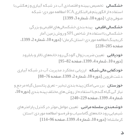
خشکسالی
تخصیص بهینه و اقتصادی آب در شبکه آبیاری و زهکشی با
استفاده از الگوریتم فراابتکاری ICA (مطالعه موردی: شبکه
صوفی‌چای)
[دوره 10، شماره 3، 1399]
خشکسالی اقلیمی
پهنه بندی خشکسالی‌های اقلیمی و بزرگی
خشکسالی با استفاده از شاخص SPI و روش زمین آمار
کریجینگ(مطالعه موردی: استان کرمان)
[دوره 10، شماره 2، 1399،
صفحه 205-228]
خودپالایی
تعیین ضریب زوال آلودگی رودخانه‌های تالار و بابلرود
[دوره 10، شماره 4، 1399، صفحه 82-95]
خودکفایی مالی شبکه
ارزیابی عملکرد مدیریت آب در شبکه آبیاری
دشت قزوین
[دوره 10، شماره 2، 1399، صفحه 76-88]
خوزستان
بررسی امکان پهنه بندی تبخیر- تعرق پتانسیل گیاه مرجع و
نیاز آبی گیاه گندم با استفاده از روش های مختلف پهنه بندی
[دوره 10،
شماره 4، 1399، صفحه 229-240]
خوشه‌بندی سلسله مراتبی
تعیین عوامل موثر در کنترل پارامترهای
شیمیایی رودخانه‌‎های گاماسیاب و قره‌سو (مطالعه موردی: استان
کرمانشاه)
[دوره 10، شماره 4، 1399، صفحه 96-114]
د