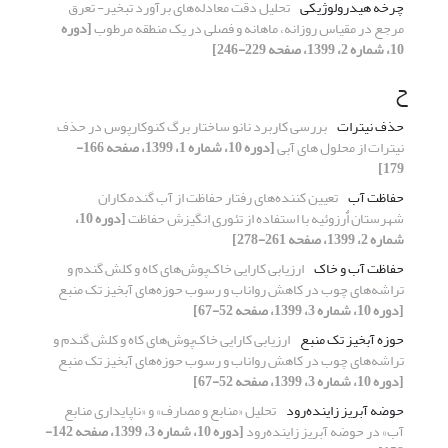
چرخه هیدرولوژیکی
تحلیل دقت معادله‌های برآورد تبخیر- تعرق
مرجع در مقیاس روزانه، ماهانه و فصلی در یک منطقه مرطوب
[دوره
10، شماره 2، 1399، صفحه 229-246]
ح
حذف نیترات
بررسی کاربرد نانو ساختار برگ کنوکارپوس در حذف
نیترات از محلول های آبی
[دوره 10، شماره 1، 1399، صفحه 166-
179]
حفاظت آب
تعیین کننده‌های رفتار حفاظت از آب گندم‏کاران
شهرستان اٌرزوئیه با استفاده از تئوری انگیزش حفاظت
[دوره 10،
شماره 2، 1399، صفحه 261-278]
حفاظت آب و خاک
ارزیابی کارایی خاک‌پوش‌های کاه و کلش گندم و
تراشه‌های چوب در کاهش رواناب و رسوب حوزه‌های آبخیز تک منبع
[دوره 10، شماره 3، 1399، صفحه 52-67]
حوزه آبخیز تک منبع
ارزیابی کارایی خاک‌پوش‌های کاه و کلش گندم و
تراشه‌های چوب در کاهش رواناب و رسوب حوزه‌های آبخیز تک منبع
[دوره 10، شماره 3، 1399، صفحه 52-67]
حوضه آبریز زاینده‌رود
تحلیل «منابع و مصارف» و «ناپایداری منابع
آب» در حوضه آبریز زاینده‌رود
[دوره 10، شماره 3، 1399، صفحه 142-