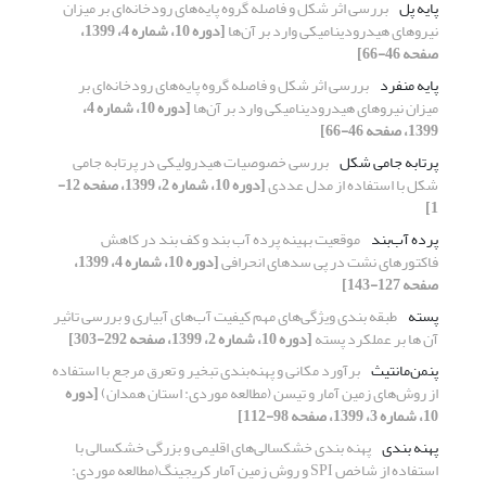
پایه پل
بررسی اثر شکل و فاصله گروه پایه‌های رودخانه‌ای بر میزان
نیروهای هیدرودینامیکی وارد بر آن‌ها
[دوره 10، شماره 4، 1399،
صفحه 46-66]
پایه منفرد
بررسی اثر شکل و فاصله گروه پایه‌های رودخانه‌ای بر
میزان نیروهای هیدرودینامیکی وارد بر آن‌ها
[دوره 10، شماره 4،
1399، صفحه 46-66]
پرتابه جامی شکل
بررسی خصوصیات هیدرولیکی در پرتابه جامی
شکل با استفاده از مدل عددی
[دوره 10، شماره 2، 1399، صفحه 12-
1]
پرده آب‌بند
موقعیت بهینه پرده آب بند و کف بند در کاهش
فاکتورهای نشت در پی سدهای انحرافی
[دوره 10، شماره 4، 1399،
صفحه 127-143]
پسته
طبقه بندی ویژگی‌های مهم کیفیت آب‌های آبیاری و بررسی تاثیر
آن ها بر عملکرد پسته
[دوره 10، شماره 2، 1399، صفحه 292-303]
پنمن‌مانتیث
برآورد مکانی و پهنه‌بندی تبخیر و تعرق مرجع با استفاده
از روش‌های زمین آمار و تیسن (مطالعه موردی: استان همدان)
[دوره
10، شماره 3، 1399، صفحه 98-112]
پهنه بندی
پهنه بندی خشکسالی‌های اقلیمی و بزرگی خشکسالی با
استفاده از شاخص SPI و روش زمین آمار کریجینگ(مطالعه موردی: