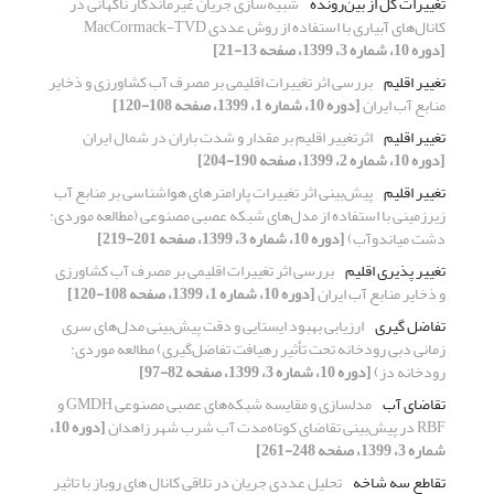
تغییرات کل از بین‌رونده
شبیه‌سازی جریان غیرماندگار ناگهانی در
کانال‌های آبیاری با استفاده از روش عددی MacCormack-TVD
[دوره 10، شماره 3، 1399، صفحه 13-21]
تغییر اقلیم
بررسی اثر تغییرات اقلیمی بر مصرف آب کشاورزی و ذخایر
منابع آب ایران
[دوره 10، شماره 1، 1399، صفحه 108-120]
تغییر اقلیم
اثرتغییر اقلیم بر مقدار و شدت باران در شمال ایران
[دوره 10، شماره 2، 1399، صفحه 190-204]
تغییر اقلیم
پیش‌بینی اثر تغییرات پارامترهای هواشناسی بر منابع آب
زیرزمینی با استفاده از مدل‌های شبکه عصبی مصنوعی (مطالعه موردی:
دشت میاندوآب)
[دوره 10، شماره 3، 1399، صفحه 201-219]
تغییر پذیری اقلیم
بررسی اثر تغییرات اقلیمی بر مصرف آب کشاورزی
و ذخایر منابع آب ایران
[دوره 10، شماره 1، 1399، صفحه 108-120]
تفاضل گیری
ارزیابی بهبود ایستایی و دقت پیش‌بینی مدل‌های سری
زمانی دبی رودخانه تحت تأثیر رهیافت تفاضل‌گیری) مطالعه موردی:
رودخانه دز)
[دوره 10، شماره 3، 1399، صفحه 82-97]
تقاضای آب
مدلسازی و مقایسه شبکه‌های عصبی مصنوعی GMDH و
RBF در پیش‌بینی تقاضای کوتاه‌مدت آب شرب شهر زاهدان
[دوره 10،
شماره 3، 1399، صفحه 248-261]
تقاطع سه شاخه
تحلیل عددی جریان در تلاقی کانال های روباز با تاثیر