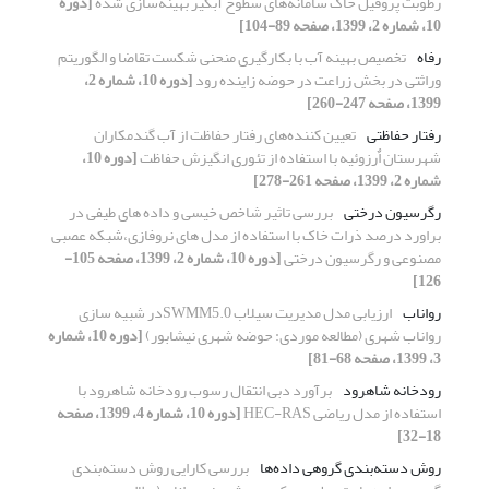
رطوبت پروفیل خاک سامانه‌های سطوح آبگیر بهینه‌سازی شده
[دوره
10، شماره 2، 1399، صفحه 89-104]
رفاه
تخصیص بهینه آب با بکارگیری منحنی شکست تقاضا و الگوریتم
وراثتی در بخش زراعت در حوضه زاینده رود
[دوره 10، شماره 2،
1399، صفحه 247-260]
رفتار حفاظتی
تعیین کننده‌های رفتار حفاظت از آب گندم‏کاران
شهرستان اٌرزوئیه با استفاده از تئوری انگیزش حفاظت
[دوره 10،
شماره 2، 1399، صفحه 261-278]
رگرسیون درختی
بررسی تاثیر شاخص خیسی و داده های طیفی در
براورد درصد ذرات خاک با استفاده از مدل های نروفازی،شبکه عصبی
مصنوعی و رگرسیون درختی
[دوره 10، شماره 2، 1399، صفحه 105-
126]
رواناب
ارزیابی مدل مدیریت سیلاب SWMM5.0در شبیه سازی
رواناب شهری (مطالعه موردی: حوضه شهری نیشابور)
[دوره 10، شماره
3، 1399، صفحه 68-81]
رودخانه شاهرود
برآورد دبی انتقال رسوب رودخانه شاهرود با
استفاده از مدل ریاضی HEC-RAS
[دوره 10، شماره 4، 1399، صفحه
18-32]
روش دسته‌بندی گروهی داده‌ها
بررسی کارایی روش دسته‌بندی