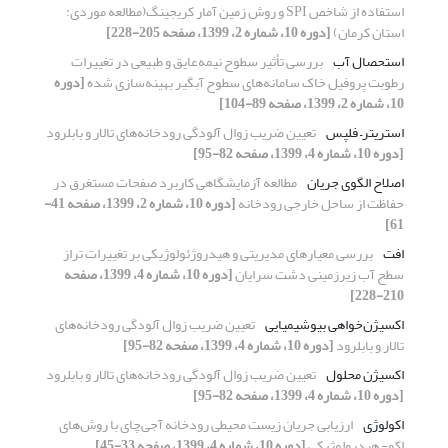
استفاده از شاخص SPI و روش زمین آمار کریجینگ(مطالعه موردی:
استان کرمان)
[دوره 10، شماره 2، 1399، صفحه 205-228]
استحصال آب
بررسی تأثیر سطوح نیمه‌عایق و طبیعی در تغییرات
رطوبت پروفیل خاک سامانه‌های سطوح آبگیر بهینه‌سازی شده
[دوره
10، شماره 2، 1399، صفحه 89-104]
استریتر– فلپس
تعیین ضریب زوال آلودگی رودخانه‌های تالار و بابلرود
[دوره 10، شماره 4، 1399، صفحه 82-95]
اصلاح الگوی جریان
مطالعه آزمایشگاهی کاربرد صفحات مستغرق در
حفاظت از ساحل خارجی رودخانه
[دوره 10، شماره 2، 1399، صفحه 41-
61]
افت
بررسی معیارهای مدیریتی و هیدروژئولوژیکی بر تغییرات تراز
سطح آب زیرزمینی دشت سرایان
[دوره 10، شماره 4، 1399، صفحه
210-228]
اکسیژن‌خواهی بیوشیمیایی
تعیین ضریب زوال آلودگی رودخانه‌های
تالار و بابلرود
[دوره 10، شماره 4، 1399، صفحه 82-95]
اکسیژن محلول
تعیین ضریب زوال آلودگی رودخانه‌های تالار و بابلرود
[دوره 10، شماره 4، 1399، صفحه 82-95]
اکولوژی
ارزیابی جریان زیست محیطی رودخانه آجی‌چای با روش‌های
اکو- هیدرولوژیکی
[دوره 10، شماره 4، 1399، صفحه 33-45]