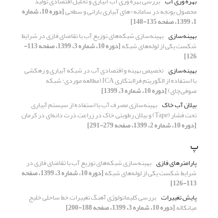
بهره وری آب
بررسی بهره وری آب آبیاری و تحلیل اقتصادی تولید
محصول یونجه در سامانه-های آبیاری بارانی و سطحی
[دوره 10، شماره
1، 1399، صفحه 135-148]
بهینه‌سازی
بهینه‌سازی شبکه‌های توزیع آب با تقاضای فازی در شرایط
شکست یکی از لوله‌های شبکه
[دوره 10، شماره 3، 1399، صفحه 113-
126]
بهینه‌سازی
تخصیص بهینه و اقتصادی آب در شبکه آبیاری و زهکشی
با استفاده از الگوریتم فراابتکاری ICA (مطالعه موردی: شبکه
صوفی‌چای)
[دوره 10، شماره 3، 1399]
بیلان‌ آب ‌خاک
بهینه‌سازی مصرف آب با استفاده از سیستم آبیاری
تحت فشار (Tape) و بیلان رطوبتی خاک در زراعت ذرت دانه‌ای در کرمان
[دوره 10، شماره 2، 1399، صفحه 279-291]
پ
پارامترهای فازی
بهینه‌سازی شبکه‌های توزیع آب با تقاضای فازی در
شرایط شکست یکی از لوله‌های شبکه
[دوره 10، شماره 3، 1399، صفحه
113-126]
پایش تغییرات
بررسی کلیماتولوژی آهنگ تغییرات خط ساحلی خلیج
میانکاله
[دوره 10، شماره 3، 1399، صفحه 188-200]