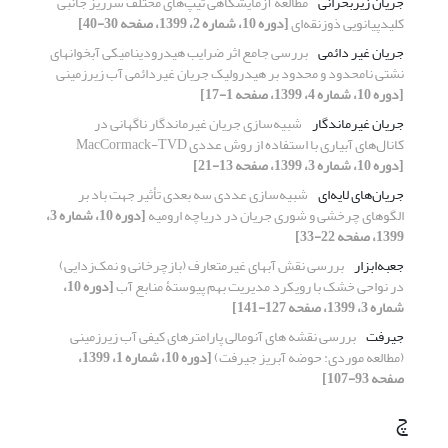
جریان زیربحرانی
مطالعه آزمایشگاهی تیپ‌های مختلف سرریز جانبی
کلیدپیانویی ذوزنقه‌ای
[دوره 10، شماره 2، 1399، صفحه 30-40]
جریان غیر دائمی
بررسی جامع اثر ضرایب هیدرودینامیکی آبخوانهای
نشتی نامحدود و محدود بر هیدرولیک جریان غیردائمی آب زیرزمینی
[دوره 10، شماره 4، 1399، صفحه 1-17]
جریان غیرماندگار
شبیه‌سازی جریان غیرماندگار ناگهانی در
کانال‌های آبیاری با استفاده از روش عددی MacCormack-TVD
[دوره 10، شماره 3، 1399، صفحه 13-21]
جریان‌های لایه‌ای
شبیه‌سازی عددی سه بعدی تأثیر جهت باد بر
الگوهای چرخشی و شوری جریان در دریاچه ارومیه
[دوره 10، شماره 3،
1399، صفحه 22-33]
جعبه‌ابزار
بررسی نقش آبهای غیرمتعارف (بازچرخانی و نمک‌زدایی)
در نواحی خشک با رویکرد مدیریت‌ بهم‌ پیوستۀ منابع آب
[دوره 10،
شماره 3، 1399، صفحه 127-141]
جیرفت
بررسی نقشه های آنومالی پارامترهای کیفی آب زیرزمینی
(مطالعه موردی: حوضه آبریز جیرفت)
[دوره 10، شماره 1، 1399،
صفحه 93-107]
چ