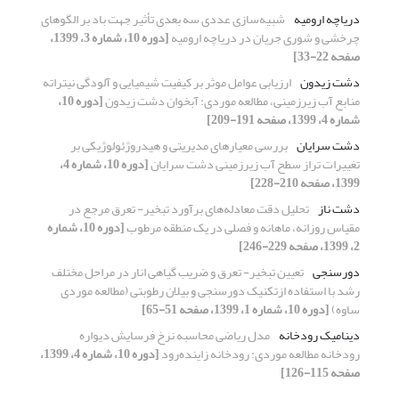
دریاچه ارومیه
شبیه‌سازی عددی سه بعدی تأثیر جهت باد بر الگوهای
چرخشی و شوری جریان در دریاچه ارومیه
[دوره 10، شماره 3، 1399،
صفحه 22-33]
دشت زیدون
ارزیابی عوامل موثر بر کیفیت شیمیایی و آلودگی نیتراته
منابع آب زیرزمینی، مطالعه موردی: آبخوان دشت زیدون
[دوره 10،
شماره 4، 1399، صفحه 191-209]
دشت سرایان
بررسی معیارهای مدیریتی و هیدروژئولوژیکی بر
تغییرات تراز سطح آب زیرزمینی دشت سرایان
[دوره 10، شماره 4،
1399، صفحه 210-228]
دشت ناز
تحلیل دقت معادله‌های برآورد تبخیر- تعرق مرجع در
مقیاس روزانه، ماهانه و فصلی در یک منطقه مرطوب
[دوره 10، شماره
2، 1399، صفحه 229-246]
دورسنجی
تعیین تبخیر- تعرق و ضریب گیاهی انار در مراحل مختلف
رشد با استفاده ازتکنیک دورسنجی و بیلان رطوبتی (مطالعه موردی
ساوه)
[دوره 10، شماره 1، 1399، صفحه 51-65]
دینامیک رودخانه
مدل ریاضی محاسبه نرخ فرسایش دیواره
رودخانه مطالعه موردی: رودخانه زاینده‌رود
[دوره 10، شماره 4، 1399،
صفحه 115-126]