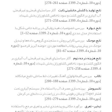
[دوره 10، شماره 2، 1399، صفحه 261-278]
تابع تولید با کشش جانشینی ثابت
آثار سیاست‏های قیمتی و غیرقیمتی
آب آبیاری بر الگوی کشت و سود ناخالص کشاورزان بخش شهداد
[دوره 10، شماره 4، 1399، صفحه 258-271]
تابع دیواره
بررسی خصوصیات هیدرولیکی در پرتابه جامی شکل با
استفاده از مدل عددی
[دوره 10، شماره 2، 1399، صفحه 12-1]
تابع موجک
بررسی کارایی روش دسته‌بندی گروهی داده‌ها و تبدیل
موجک در پیش‌بینی رواناب(مطالعه موردی: حوضه آبریز قره‌سو)
[دوره
10، شماره 4، 1399، صفحه 67-81]
تابع هزینه درجه دوم
آثار سیاست‏های قیمتی و غیرقیمتی آب آبیاری بر
الگوی کشت و سود ناخالص کشاورزان بخش شهداد
[دوره 10، شماره
4، 1399، صفحه 258-271]
تالاب
بررسی کلیماتولوژی آهنگ تغییرات خط ساحلی خلیج میانکاله
[دوره 10، شماره 3، 1399، صفحه 188-200]
تانسیومتر
بهینه‌سازی مصرف آب با استفاده از سیستم آبیاری تحت
فشار (Tape) و بیلان رطوبتی خاک در زراعت ذرت دانه‌ای در کرمان
[دوره 10، شماره 2، 1399، صفحه 279-291]
تبخیر- تعرق
برآورد مکانی و پهنه‌بندی تبخیر و تعرق مرجع با استفاده
از روش‌های زمین آمار و تیسن (مطالعه موردی: استان همدان)
[دوره