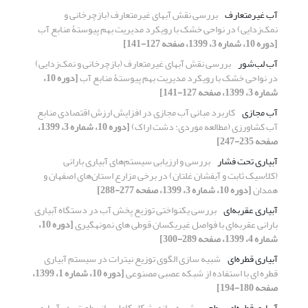
آب غیرمتعارف
بررسی نقش آبهای غیرمتعارف (بازچرخانی و
نمک‌زدایی) در نواحی خشک با رویکرد مدیریت‌ بهم‌ پیوستۀ منابع آب
[دوره 10، شماره 3، 1399، صفحه 127-141]
آب لب‌شور
بررسی نقش آبهای غیرمتعارف (بازچرخانی و نمک‌زدایی)
در نواحی خشک با رویکرد مدیریت‌ بهم‌ پیوستۀ منابع آب
[دوره 10،
شماره 3، 1399، صفحه 127-141]
آب مجازی
کاربرد مبانی آب مجازی در افزایش ارزش اقتصادی منابع
آب کشاورزی (مطالعه موردی: دشت اراک)
[دوره 10، شماره 3، 1399،
صفحه 235-247]
آبیاری تحت فشار
بررسی و ارزیابی سیستم‌های آبیاری بارانی
(کلاسیک ثابت و آبفشان غلتان) در برخی مزارع استان‌های اصفهان و
همدان
[دوره 10، شماره 3، 1399، صفحه 277-288]
آبیاری عقربه‌ای
بررسی یکنواختی توزیع پخش آب در دستگاه آبیاری
بارانی عقربه‌ای با فواصل غیریکسان قوطی های نمونه‏گیری
[دوره 10،
شماره 4، 1399، صفحه 289-300]
آبیاری قطره‌ای
شبیه سازی الگوی توزیع نیترات در سیستم آبیاری
قطره ای با استفاده از شبکه عصبی مصنوعی
[دوره 10، شماره 1، 1399،
صفحه 180-194]
آبیاری قطره‌ای سطحی
شبیه‌سازی شکل کامل پیاز رطوبتی در آبیاری