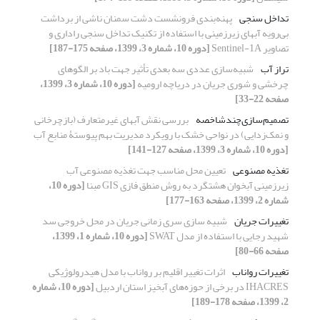
تداخل سنجی
پهنه‌بندی فرونشست دشت سمنان ناشی از برداشت
بی‌رویه آبهای زیرزمینی با استفاده از تکنیک تداخل سنجی راداری و
تصاویر Sentinel-1A
[دوره 10، شماره 3، 1399، صفحه 175-187]
تراز آب
شبیه‌سازی عددی سه بعدی تأثیر جهت باد بر الگوهای
چرخشی و شوری جریان در دریاچه ارومیه
[دوره 10، شماره 3، 1399،
صفحه 22-33]
تصمیم‌سازی‌چند‌شاخصه
بررسی نقش آبهای غیرمتعارف (بازچرخانی
و نمک‌زدایی) در نواحی خشک با رویکرد مدیریت‌ بهم‌ پیوستۀ منابع آب
[دوره 10، شماره 3، 1399، صفحه 127-141]
تغذیه مصنوعی
تعیین محل مناسب جهت تغذیه مصنوعی آب
زیرزمینی آبخوان هشتگرد به روش منطق فازی GIS مبنا
[دوره 10،
شماره 2، 1399، صفحه 163-177]
تغییرات جریان
شبیه سازی سری زمانی جریان در محل خروجی سد
شهید رجایی با استفاده از مدل SWAT
[دوره 10، شماره 1، 1399،
صفحه 66-80]
تغییرات رواناب
اثرات تغییر اقلیم بر رواناب با مدل هیدرولوژیکی
IHACRES در برخی از حوزه‌های آبخیز استان اردبیل
[دوره 10، شماره
2، 1399، صفحه 178-189]