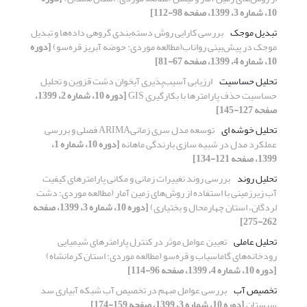
10، شماره 3، 1399، صفحه 98-112]
تبدیل موجک
بررسی کارایی روش دسته‌بندی گروهی داده‌ها و تبدیل
موجک در پیش‌بینی رواناب(مطالعه موردی: حوضه آبریز قره‌سو)
[دوره
10، شماره 4، 1399، صفحه 67-81]
تحلیل حساسیت
ارزیابی آسیب‌پذیری آبخوان دشت قزوین و تحلیل
حساسیت حذف پارامترها با بکارگیری GIS
[دوره 10، شماره 2، 1399،
صفحه 127-145]
تحلیل خوشه ای
توسعه مدل سری زمانیARIMA فصلی و بررسی
عملکرد مدل در شبیه سازی بارندگی ماهانه
[دوره 10، شماره 1،
1399، صفحه 121-134]
تحلیل روند
بررسی روند تغییرات زمانی و مکانی پارامترهای کیفیت
آب زیرزمینی با استفاده از روش‌های زمین آمار (مطالعه موردی: دشت
لردگان، استان چهارمحال و بختیاری)
[دوره 10، شماره 3، 1399، صفحه
262-275]
تحلیل عاملی
تعیین عوامل موثر در کنترل پارامترهای شیمیایی
رودخانه‌‎های گاماسیاب و قره‌سو (مطالعه موردی: استان کرمانشاه)
[دوره 10، شماره 4، 1399، صفحه 96-114]
تخصیص آب
بررسی عوامل مبهم در تخصیص آب شبکه آبیاری سد
سیستان
[دوره 10، شماره 3، 1399، صفحه 159-174]