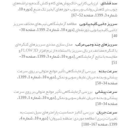
سد قشلاق
ارزیابی کارایی خاک‌پوش‌های کاه و کلش گندم و تراشه‌های
چوب در کاهش رواناب و رسوب حوزه‌های آبخیز تک منبع
[دوره 10،
شماره 3، 1399، صفحه 52-67]
سرریز جانبی کلیدپیانویی
مطالعه آزمایشگاهی تیپ‌های مختلف سرریز
جانبی کلیدپیانویی ذوزنقه‌ای
[دوره 10، شماره 2، 1399، صفحه 30-
40]
سرریزهای چند وجهی مرکب
مدل سازی عددی سرریزهای کنگره ای
با کنگره مضاعف در بال سرریز با استفاده از نرم افزار FLOW 3D و
مقایسه با نتایج آزمایشگاهی
[دوره 10، شماره 3، 1399، صفحه 39-
51]
سرعت بدنه
بررسی آزمایشگاهی تأثیر موانع متوالی بر روی سرعت
پیشانی و بدنه جریان غلیظ رسوبی و نمکی
[دوره 10، شماره 1، 1399،
صفحه 34-50]
سرعت پیشانی
بررسی آزمایشگاهی تأثیر موانع متوالی بر روی سرعت
پیشانی و بدنه جریان غلیظ رسوبی و نمکی
[دوره 10، شماره 1، 1399،
صفحه 34-50]
سرعت جریان
بررسی آنالیز حساسیت پارامترهای سیل نسبت به
تغییرات زبری ( مطالعه موردی: منطقه شیروان)
[دوره 10، شماره 4،
1399، صفحه 167-180]