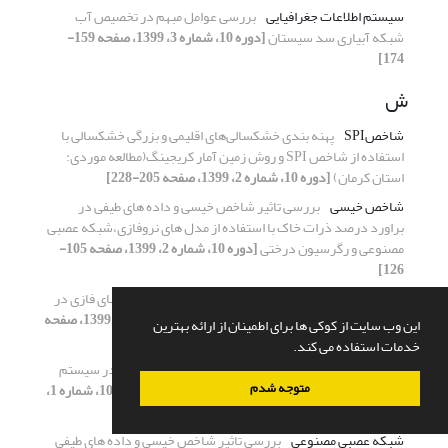
سیستم اطلاعات جغرافیایی
بررسی عوامل مبهم در تخصیص آب
شبکه آبیاری سد سیستان
[دوره 10، شماره 3، 1399، صفحه 159-
174]
ش
شاخصSPI
پهنه بندی خشکسالی‌های اقلیمی و بزرگی خشکسالی با
استفاده از شاخص SPI و روش زمین آمار کریجینگ(مطالعه موردی:
استان کرمان)
[دوره 10، شماره 2، 1399، صفحه 205-228]
شاخص خیسی
بررسی تاثیر شاخص خیسی و داده های طیفی در
براورد درصد ذرات خاک با استفاده از مدل های نروفازی،شبکه عصبی
مصنوعی و رگرسیون درختی
[دوره 10، شماره 2، 1399، صفحه 105-
126]
شبکه توزیع آب
بهینه‌سازی شبکه‌های توزیع آب با تقاضای فازی در
شرایط شکست یکی از لوله‌های شبکه
[دوره 10، شماره 3، 1399، صفحه
این وب سایت از کوکی ها برای اطمینان از ارائه بهترین
113-126]
خدمات استفاده می کند.
شبکه عصبی مصنوعی
شبیه سازی الگوی توزیع نیترات در سیستم
متوجه شدم
آبیاری قطره ای با استفاده از شبکه عصبی مصنوعی
[دوره 10، شماره 1،
1399، صفحه 180-194]
شبکه عصبی مصنوعی
بررسی تاثیر شاخص خیسی و داده های طیفی