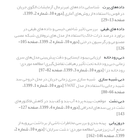
داده‌های پرت
شناسایی داده‌های غیرنرمال آزمایشات الگوی جریان
در قوس با استفاده از روش‌های آماری
[دوره 10، شماره 2، 1399،
صفحه 13-29]
داده های طیفی
بررسی تاثیر شاخص خیسی و داده های طیفی در
براورد درصد ذرات خاک با استفاده از مدل های نروفازی،شبکه عصبی
مصنوعی و رگرسیون درختی
[دوره 10، شماره 2، 1399، صفحه 105-
126]
دبی رودخانه
ارزیابی بهبود ایستایی و دقت پیش‌بینی مدل‌های سری
زمانی دبی رودخانه تحت تأثیر رهیافت تفاضل‌گیری) مطالعه موردی:
رودخانه دز)
[دوره 10، شماره 3، 1399، صفحه 82-97]
دبی شبیه سازی
شبیه سازی سری زمانی جریان در محل خروجی سد
شهید رجایی با استفاده از مدل SWAT
[دوره 10، شماره 1، 1399،
صفحه 66-80]
دبی نشت
موقعیت بهینه پرده آب بند و کف بند در کاهش فاکتورهای
نشت در پی سدهای انحرافی
[دوره 10، شماره 4، 1399، صفحه 127-
143]
درون‌یابی
پهنه ‌بندی و بررسی مخاطرات ناشی از برداشت بی‌رویه از
منابع آب زیرزمینی (مطالعه موردی: دشت سرایان)
[دوره 10، شماره 2،
1399، صفحه 146-162]