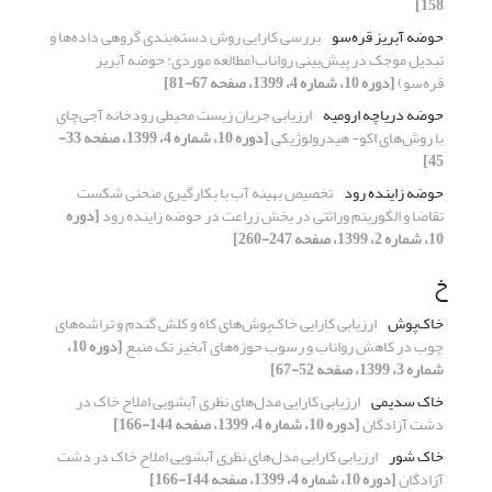
158]
حوضه آبریز قره‌سو
بررسی کارایی روش دسته‌بندی گروهی داده‌ها و
تبدیل موجک در پیش‌بینی رواناب(مطالعه موردی: حوضه آبریز
قره‌سو)
[دوره 10، شماره 4، 1399، صفحه 67-81]
حوضه دریاچه ارومیه
ارزیابی جریان زیست محیطی رودخانه آجی‌چای
با روش‌های اکو- هیدرولوژیکی
[دوره 10، شماره 4، 1399، صفحه 33-
45]
حوضه زاینده رود
تخصیص بهینه آب با بکارگیری منحنی شکست
تقاضا و الگوریتم وراثتی در بخش زراعت در حوضه زاینده رود
[دوره
10، شماره 2، 1399، صفحه 247-260]
خ
خاک‌پوش‌
ارزیابی کارایی خاک‌پوش‌های کاه و کلش گندم و تراشه‌های
چوب در کاهش رواناب و رسوب حوزه‌های آبخیز تک منبع
[دوره 10،
شماره 3، 1399، صفحه 52-67]
خاک سدیمی
ارزیابی کارایی مدل‌های نظری آبشویی املاح خاک در
دشت آزادگان
[دوره 10، شماره 4، 1399، صفحه 144-166]
خاک‌ شور
ارزیابی کارایی مدل‌های نظری آبشویی املاح خاک در دشت
آزادگان
[دوره 10، شماره 4، 1399، صفحه 144-166]