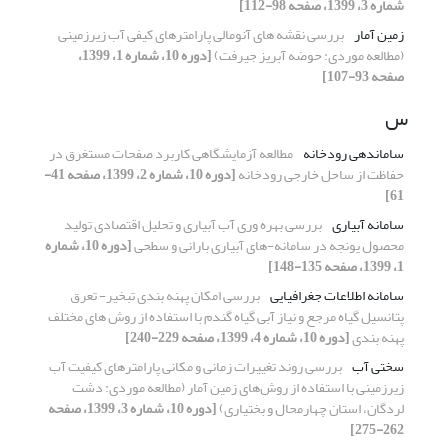
شماره 3، 1399، صفحه 98-112]
زمین آمار
بررسی نقشه های آنومالی پارامترهای کیفی آب زیرزمینی
(مطالعه موردی: حوضه آبریز جیرفت)
[دوره 10، شماره 1، 1399،
صفحه 93-107]
س
ساماندهی رودخانه
مطالعه آزمایشگاهی کاربرد صفحات مستغرق در
حفاظت از ساحل خارجی رودخانه
[دوره 10، شماره 2، 1399، صفحه 41-
61]
سامانه آبیاری
بررسی بهره وری آب آبیاری و تحلیل اقتصادی تولید
محصول یونجه در سامانه-های آبیاری بارانی و سطحی
[دوره 10، شماره
1، 1399، صفحه 135-148]
سامانه اطلاعات جغرافیایی
بررسی امکان پهنه بندی تبخیر- تعرق
پتانسیل گیاه مرجع و نیاز آبی گیاه گندم با استفاده از روش های مختلف
پهنه بندی
[دوره 10، شماره 4، 1399، صفحه 229-240]
سختی آب
بررسی روند تغییرات زمانی و مکانی پارامترهای کیفیت آب
زیرزمینی با استفاده از روش‌های زمین آمار (مطالعه موردی: دشت
لردگان، استان چهارمحال و بختیاری)
[دوره 10، شماره 3، 1399، صفحه
262-275]