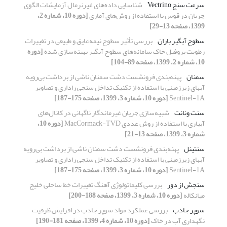
سرعت سنج Vectrino
شناسایی داده‌های غیرنرمال آزمایشات الگوی
جریان در قوس با استفاده از روش‌های آماری
[دوره 10، شماره 2،
1399، صفحه 13-29]
سطوح آبگیر باران
بررسی تأثیر سطوح نیمه‌عایق و طبیعی در تغییرات
رطوبت پروفیل خاک سامانه‌های سطوح آبگیر بهینه‌سازی شده
[دوره
10، شماره 2، 1399، صفحه 89-104]
سمنان
پهنه‌بندی فرونشست دشت سمنان ناشی از برداشت بی‌رویه
آبهای زیرزمینی با استفاده از تکنیک تداخل سنجی راداری و تصاویر
Sentinel-1A
[دوره 10، شماره 3، 1399، صفحه 175-187]
سنت ونانت
شبیه‌سازی جریان غیرماندگار ناگهانی در کانال‌های
آبیاری با استفاده از روش عددی MacCormack-TVD
[دوره 10،
شماره 3، 1399، صفحه 13-21]
سنتینل
پهنه‌بندی فرونشست دشت سمنان ناشی از برداشت بی‌رویه
آبهای زیرزمینی با استفاده از تکنیک تداخل سنجی راداری و تصاویر
Sentinel-1A
[دوره 10، شماره 3، 1399، صفحه 175-187]
سنجش از دور
بررسی کلیماتولوژی آهنگ تغییرات خط ساحلی خلیج
میانکاله
[دوره 10، شماره 3، 1399، صفحه 188-200]
سوپر جاذب
بررسی عملکرد مواد سوپر جاذب در افزایش ظرفیت
نگهداری آب در خاک
[دوره 10، شماره 4، 1399، صفحه 181-190]