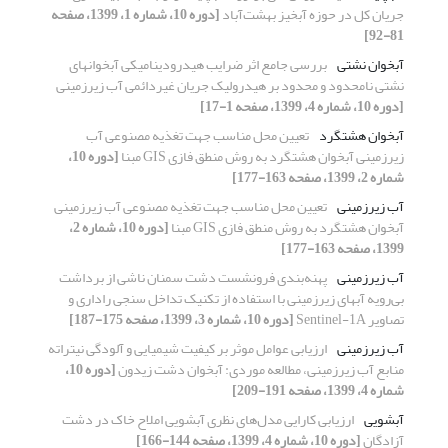
جریان کل در حوزه آبخیز بهشت‌آباد
[دوره 10، شماره 1، 1399، صفحه
81-92]
آبخوان نشتی
بررسی جامع اثر ضرایب هیدرودینامیکی آبخوانهای
نشتی نامحدود و محدود بر هیدرولیک جریان غیردائمی آب زیرزمینی
[دوره 10، شماره 4، 1399، صفحه 1-17]
آبخوان هشتگرد
تعیین محل مناسب جهت تغذیه مصنوعی آب
زیرزمینی آبخوان هشتگرد به روش منطق فازی GIS مبنا
[دوره 10،
شماره 2، 1399، صفحه 163-177]
آب زیرزمینی
تعیین محل مناسب جهت تغذیه مصنوعی آب زیرزمینی
آبخوان هشتگرد به روش منطق فازی GIS مبنا
[دوره 10، شماره 2،
1399، صفحه 163-177]
آب زیرزمینی
پهنه‌بندی فرونشست دشت سمنان ناشی از برداشت
بی‌رویه آبهای زیرزمینی با استفاده از تکنیک تداخل سنجی راداری و
تصاویر Sentinel-1A
[دوره 10، شماره 3، 1399، صفحه 175-187]
آب زیرزمینی
ارزیابی عوامل موثر بر کیفیت شیمیایی و آلودگی نیتراته
منابع آب زیرزمینی، مطالعه موردی: آبخوان دشت زیدون
[دوره 10،
شماره 4، 1399، صفحه 191-209]
آبشویی
ارزیابی کارایی مدل‌های نظری آبشویی املاح خاک در دشت
آزادگان
[دوره 10، شماره 4، 1399، صفحه 144-166]