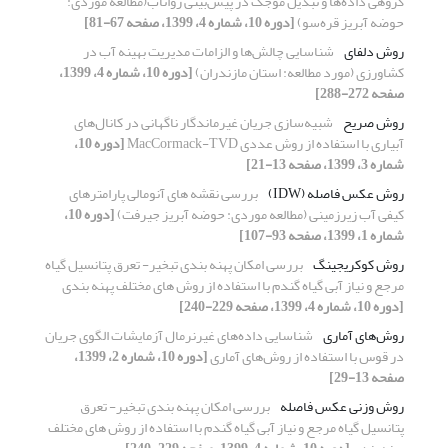
گروهی داده‌ها و تبدیل موجک در پیش‌بینی رواناب(مطالعه موردی:
حوضه آبریز قره‌سو)
[دوره 10، شماره 4، 1399، صفحه 67-81]
روش دلفای
شناسایی چالش‌ها و الزامات مدیریت بهینه آب در
کشاورزی (مورد مطالعه: استان مازندران)
[دوره 10، شماره 4، 1399،
صفحه 272-288]
روش صریح
شبیه‌سازی جریان غیرماندگار ناگهانی در کانال‌های
آبیاری با استفاده از روش عددی MacCormack-TVD
[دوره 10،
شماره 3، 1399، صفحه 13-21]
روش عکس فاصله (IDW)
بررسی نقشه های آنومالی پارامترهای
کیفی آب زیرزمینی (مطالعه موردی: حوضه آبریز جیرفت)
[دوره 10،
شماره 1، 1399، صفحه 93-107]
روش کوکریجینگ
بررسی امکان پهنه بندی تبخیر- تعرق پتانسیل گیاه
مرجع و نیاز آبی گیاه گندم با استفاده از روش های مختلف پهنه بندی
[دوره 10، شماره 4، 1399، صفحه 229-240]
روش‌های آماری
شناسایی داده‌های غیرنرمال آزمایشات الگوی جریان
در قوس با استفاده از روش‌های آماری
[دوره 10، شماره 2، 1399،
صفحه 13-29]
روش وزنی عکس فاصله
بررسی امکان پهنه بندی تبخیر- تعرق
پتانسیل گیاه مرجع و نیاز آبی گیاه گندم با استفاده از روش های مختلف