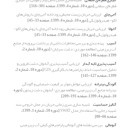
قطره‌ای سطحی
[دوره 10، شماره 4، 1399، صفحه 301-316]
آجی‌چای
ارزیابی جریان زیست محیطی رودخانه آجی‌چای با روش‌های
اکو- هیدرولوژیکی
[دوره 10، شماره 4، 1399، صفحه 33-45]
آخولا
ارزیابی جریان زیست محیطی رودخانه آجی‌چای با روش‌های اکو-
هیدرولوژیکی
[دوره 10، شماره 4، 1399، صفحه 33-45]
آسیب
پهنه ‌بندی و بررسی مخاطرات ناشی از برداشت بی‌رویه از منابع
آب زیرزمینی (مطالعه موردی: دشت سرایان)
[دوره 10، شماره 2،
1399، صفحه 146-162]
آسیب پذیری لایه آبدار
ارزیابی آسیب‌پذیری آبخوان دشت قزوین و
تحلیل حساسیت حذف پارامترها با بکارگیری GIS
[دوره 10، شماره 2،
1399، صفحه 127-145]
آلودگی نیتراته
ارزیابی عوامل موثر بر کیفیت شیمیایی و آلودگی
نیتراته منابع آب زیرزمینی، مطالعه موردی: آبخوان دشت زیدون
[دوره
10، شماره 4، 1399، صفحه 191-209]
آنالیز حساسیت
شبیه سازی سری زمانی جریان در محل خروجی سد
شهید رجایی با استفاده از مدل SWAT
[دوره 10، شماره 1، 1399،
صفحه 66-80]
آنومالی
بررسی نقشه های آنومالی پارامترهای کیفی آب زیرزمینی