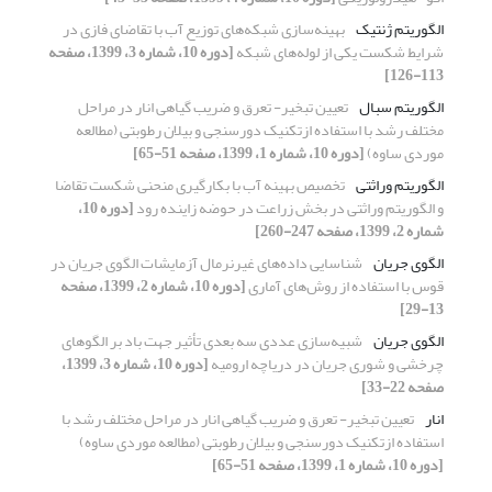
الگوریتم ژنتیک
بهینه‌سازی شبکه‌های توزیع آب با تقاضای فازی در
شرایط شکست یکی از لوله‌های شبکه
[دوره 10، شماره 3، 1399، صفحه
113-126]
الگوریتم سبال
تعیین تبخیر- تعرق و ضریب گیاهی انار در مراحل
مختلف رشد با استفاده ازتکنیک دورسنجی و بیلان رطوبتی (مطالعه
موردی ساوه)
[دوره 10، شماره 1، 1399، صفحه 51-65]
الگوریتم وراثتی
تخصیص بهینه آب با بکارگیری منحنی شکست تقاضا
و الگوریتم وراثتی در بخش زراعت در حوضه زاینده رود
[دوره 10،
شماره 2، 1399، صفحه 247-260]
الگوی جریان
شناسایی داده‌های غیرنرمال آزمایشات الگوی جریان در
قوس با استفاده از روش‌های آماری
[دوره 10، شماره 2، 1399، صفحه
13-29]
الگوی جریان
شبیه‌سازی عددی سه بعدی تأثیر جهت باد بر الگوهای
چرخشی و شوری جریان در دریاچه ارومیه
[دوره 10، شماره 3، 1399،
صفحه 22-33]
انار
تعیین تبخیر- تعرق و ضریب گیاهی انار در مراحل مختلف رشد با
استفاده ازتکنیک دورسنجی و بیلان رطوبتی (مطالعه موردی ساوه)
[دوره 10، شماره 1، 1399، صفحه 51-65]