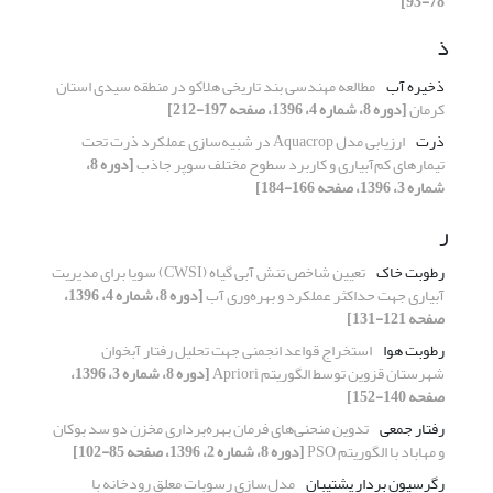
78-93]
ذ
ذخیره آب
مطالعه مهندسی بند تاریخی هلاکو در منطقه سیدی استان
کرمان
[دوره 8، شماره 4، 1396، صفحه 197-212]
ذرت
ارزیابی مدل Aquacrop در شبیه‌سازی عملکرد ذرت تحت
تیمارهای کم‌آبیاری و کاربرد سطوح مختلف سوپر جاذب
[دوره 8،
شماره 3، 1396، صفحه 166-184]
ر
رطوبت خاک
تعیین شاخص تنش آبی گیاه (CWSI) سویا برای مدیریت
آبیاری جهت حداکثر عملکرد و بهره‌وری آب
[دوره 8، شماره 4، 1396،
صفحه 121-131]
رطوبت هوا
استخراج قواعد انجمنی جهت تحلیل رفتار آبخوان
شهرستان قزوین توسط الگوریتم Apriori
[دوره 8، شماره 3، 1396،
صفحه 140-152]
رفتار جمعی
تدوین منحنی‌های فرمان بهره‌برداری مخزن دو سد بوکان
و مهاباد با الگوریتم PSO
[دوره 8، شماره 2، 1396، صفحه 85-102]
رگرسیون بردار پشتیبان
مدل‌سازی رسوبات معلق رودخانه با