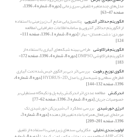
مدل‌های چندمتغیره تلفیقی سری زمانی
[دوره 8، شماره 4، 1396،
صفحه 47-63]
الگوریتم حداکثر آنتروپی
پتانسیل‌یابی منابع آب زیرزمینی با استفاده
از الگوریتم حداکثر آنتروپی و سامانه اطلاعات جغرافیایی (مطالعه
موردی: دشت همدان- بهار)
[دوره 8، شماره 1، 1396، صفحه 111-
124]
الگوریتم فراکاوشی
طراحی بهینه شبکه‌های آبیاری با استفاده از
الگوریتم فراکاوشی DMPSO
[دوره 8، شماره 4، 1396، صفحه 172-
183]
الگوی توزیع رطوبت
بررسی اثر دبی بر الگوی خیس‌شده تحت آبیاری
قطره‌ای سطحی و شبیه‌سازی با مدل HYDRUS-2D
[دوره 8، شماره 4،
1396، صفحه 132-144]
اندرکنش
مطالعه عددی اثر اندرکنش پایه پل و تکیه‌گاه مستطیلی بر
خصوصیات جریان
[دوره 8، شماره 3، 1396، صفحه 62-77]
انرژی خورشیدی
بررسی عملکرد آب‌شیرین‌کن خورشیدی تک
مرحله‌ای غیرفعال همراه با ماده تغییرفازدهنده
[دوره 8، شماره 3،
1396، صفحه 201-209]
اولویت‌بندی تحلیلی
مکان‌یابی سدهای زیرزمینی با استفاده از تلفیق
GIS و AHP (مطالعه موردی: حاشیه کویر لوت، کرمان)
[دوره 8، شماره