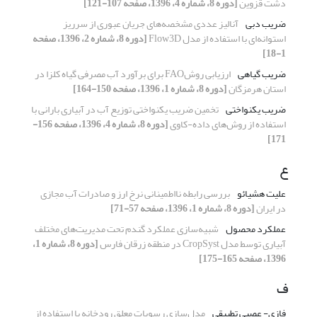
دشت قزوین
[دوره 8، شماره 4، 1396، صفحه 107-121]
ضریب دبی
آنالیز عددی مشخصه‌های جریان عبوری از سرریز
استوانه‌ای با استفاده از مدل Flow3D
[دوره 8، شماره 2، 1396، صفحه
1-18]
ضریب گیاهی
ارزیابی روشFAO برای برآورد آب مصرفی گیاه کلزا در
استان هرمزگان
[دوره 8، شماره 1، 1396، صفحه 150-164]
ضریب یکنواختی
تخمین ضریب یکنواختی توزیع آب در آبیاری بارانی با
استفاده از روش‌های داده-کاوی
[دوره 8، شماره 4، 1396، صفحه 156-
171]
ع
علیت هشیائو
بررسی رابطه نااطمینانی نرخ ارز و صادرات آب مجازی
در ایران
[دوره 8، شماره 1، 1396، صفحه 57-71]
عملکرد محصول
شبیه‌سازی عملکرد گندم تحت مدیریت‌های مختلف
آبیاری توسط مدل CropSyst در منطقه زرقان فارس
[دوره 8، شماره 1،
1396، صفحه 165-175]
ف
فازی- عصبی تطبیقی
مدل‌سازی رسوبات معلق رودخانه با استفاده از