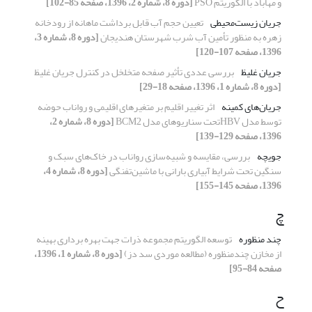
و مهاباد با الگوریتم PSO
[دوره 8، شماره 2، 1396، صفحه 85-102]
جریان زیست‌محیطی
تعیین حجم آب قابل برداشت ماهانه از رودخانه
زهره به منظور تأمین آب شرب شهرستان هندیجان
[دوره 8، شماره 3،
1396، صفحه 107-120]
جریان غلیظ
بررسی عددی تأثیر صفحه متخلخل در کنترل جریان غلیظ
[دوره 8، شماره 1، 1396، صفحه 18-29]
جریان‌های کمینه
اثر تغییر اقلیم بر متغیرهای اقلیمی و رواناب حوضه
توسط مدل HBVتحت سناریوهای مدل BCM2
[دوره 8، شماره 2،
1396، صفحه 129-139]
جویچه
بررسی، مقایسه و شبیه‌سازی رواناب در خاک‌های سبک و
سنگین تحت شرایط آبیاری بارانی با ماشین‌تفنگی
[دوره 8، شماره 4،
1396، صفحه 145-155]
چ
چند منظوره
توسعه الگوریتم مجموعه ذرات جهت بهره برداری بهینه
از مخازن چندمنظوره (مطالعه موردی سد دز)
[دوره 8، شماره 1، 1396،
صفحه 84-95]
ح