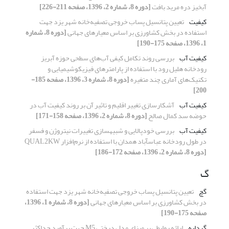
آبخیز دره مرید بافت
[دوره 8، شماره 2، 1396، صفحه 211-226]
کیفیت
تعیین پتانسیل پساب خروجی تصفیه‌خانه شهر یزد جهت
استفاده در بخش کشاورزی بر اساس معیارهای جهانی
[دوره 8، شماره
1، 1396، صفحه 175-190]
کیفیت آب
بررسی روند تکامل کیفی آب‌های سطحی حوزه آبریز
رودخانه هلیل رود با استفاده از پارامترهای فیزیکوشیمیایی و
تکنیک‌های آماری چند متغیره
[دوره 8، شماره 3، 1396، صفحه 185-
200]
کیفیت آب
آشکارسازی تغییر اقلیم و تاثیر آن بر روند کیفیت آب در
حوضه سد کمال صالح
[دوره 8، شماره 2، 1396، صفحه 158-171]
کیفیت آب
بررسی خودپالایی و شبیه‏سازی تغییرات نیتروژن و فسفر
در طول رودخانه عباس‏آباد همدان با استفاده از نرم‌افزار QUAL2KW
[دوره 8، شماره 2، 1396، صفحه 172-186]
گ
گچ
تعیین پتانسیل پساب خروجی تصفیه‌خانه شهر یزد جهت استفاده
در بخش کشاورزی بر اساس معیارهای جهانی
[دوره 8، شماره 1، 1396،
صفحه 175-190]
گردابه
ارائه روابطی بر مبنای مدل درختی M5 جهت برآورد حداکثر