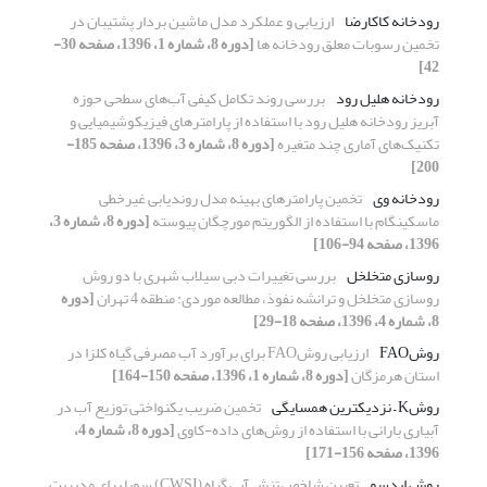
رودخانه کاکارضا
ارزیابی و عملکرد مدل ماشین بردار پشتیبان در
تخمین رسوبات معلق رودخانه ها
[دوره 8، شماره 1، 1396، صفحه 30-
42]
رودخانه هلیل رود
بررسی روند تکامل کیفی آب‌های سطحی حوزه
آبریز رودخانه هلیل رود با استفاده از پارامترهای فیزیکوشیمیایی و
تکنیک‌های آماری چند متغیره
[دوره 8، شماره 3، 1396، صفحه 185-
200]
رودخانه وی
تخمین پارامترهای بهینه مدل روندیابی غیرخطی
ماسکینگام با استفاده از الگوریتم مورچگان پیوسته
[دوره 8، شماره 3،
1396، صفحه 94-106]
روسازی متخلخل
بررسی تغییرات دبی سیلاب شهری با دو روش
روسازی متخلخل و ترانشه نفوذ، مطالعه موردی: منطقه 4 تهران
[دوره
8، شماره 4، 1396، صفحه 18-29]
روشFAO
ارزیابی روشFAO برای برآورد آب مصرفی گیاه کلزا در
استان هرمزگان
[دوره 8، شماره 1، 1396، صفحه 150-164]
روشK – نزدیکترین همسایگی
تخمین ضریب یکنواختی توزیع آب در
آبیاری بارانی با استفاده از روش‌های داده-کاوی
[دوره 8، شماره 4،
1396، صفحه 156-171]
روش ایدسو
تعیین شاخص تنش آبی گیاه (CWSI) سویا برای مدیریت