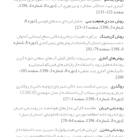
آبیاری جهت حداکثر عملکرد و بهره‌وری آب
[دوره 8، شماره 4، 1396،
صفحه 121-131]
روش عددی هم‌هندسی
تحلیل لرزه ای سدهای قوسی
[دوره 8،
شماره 3، 1396، صفحه 13-23]
روش کریجینگ
برآورد تغییرات زمانی و مکانی سطح ایستابی آبخوان‌
دشت بیستون استان کرمانشاه با روش‌های زمین‌آماری
[دوره 8، شماره
4، 1396، صفحه 79-92]
روش‌های آماری
بررسی روند تکامل کیفی آب‌های سطحی حوزه آبریز
رودخانه هلیل رود با استفاده از پارامترهای فیزیکوشیمیایی و
تکنیک‌های آماری چند متغیره
[دوره 8، شماره 3، 1396، صفحه 185-
200]
روگذری
بررسی شکست سد خاکی شهرچای ارومیه ناشی از روگذری
جریان و پهنه‌بندی سیلاب آن با استفاده از مدل دوبعدی CCHE2D
[دوره 8، شماره 1، 1396، صفحه 1-17]
روندیابی جریان
مقایسه کارآیی مدل‌های هوشمند در روندیابی جریان
روزانه رودخانه (مطالعه موردی: رودخانه بالخلوچای، استان اردبیل)
[دوره 8، شماره 4، 1396، صفحه 64-78]
روندیابی مخزن
ارزیابی طراحی هیدرولوژیک سرریز سد با استفاده از
دوره بازگشت‌های دو متغیره مبتنی بر توابع کاپولا (مطالعه موردی: سد