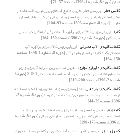
ایران
[دوره 8، شماره 1، 1396، صفحه 57-71]
کلاس خطر
بررسی خطر تخریب منابع آب‌های زیرزمینی با استفاده از
مدل اصلاحی ایرانی ارزیابی پتانسیل بیابان‌زایی در دشت‌های استان
فارس
[دوره 8، شماره 4، 1396، صفحه 93-104]
کلزا
ارزیابی روشFAO برای برآورد آب مصرفی گیاه کلزا در استان
هرمزگان
[دوره 8، شماره 1، 1396، صفحه 150-164]
کلمات کلیدی- آب مصرفی
ارزیابی روشFAO برای برآورد آب
مصرفی گیاه کلزا در استان هرمزگان
[دوره 8، شماره 1، 1396، صفحه
150-164]
کلمات کلیدی : آبیاری نواری
تعیین مناسبترین شرایط آبیاری نواری
به‌منظور افزایش راندمان کاربرد آب با استفاده از مدل SRFR
[دوره 8،
شماره 2، 1396، صفحه 200-210]
کلمات کلیدی: بار معلق
مدل‌سازی رسوبات معلق رودخانه با استفاده
از محاسبات نرم(مطالعه موردی: رودخانه دره‌رود)
[دوره 8، شماره 2،
1396، صفحه 29-44]
کلیفورم
تعیین پتانسیل پساب خروجی تصفیه‌خانه شهر یزد جهت
استفاده در بخش کشاورزی بر اساس معیارهای جهانی
[دوره 8، شماره
1، 1396، صفحه 175-190]
کنترل سیل
بررسی تاثیر عملیات آبخیزداری در کاهش سیلاب حوزه