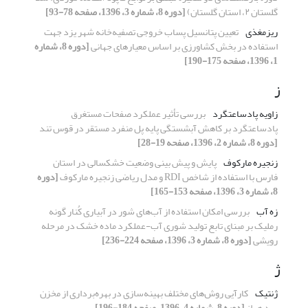
گلستان ۲، استان گلستان)
[دوره 8، شماره 3، 1396، صفحه 78-93]
ریزمغذی
تعیین پتانسیل پساب خروجی تصفیه‌خانه شهر یزد جهت
استفاده در بخش کشاورزی بر اساس معیارهای جهانی
[دوره 8، شماره
1، 1396، صفحه 175-190]
ز
زاویه پادساعتگرد
بررسی تأثیر عملکرد صفحات مستغرق
پاد‌ساعتگرد بر کاهش آبشستگی پایه پل منفرد مستقر در قوس تند
[دوره 8، شماره 2، 1396، صفحه 19-28]
زنجیره مارکوف
پایش و پیش بینی وضعیت خشکسالی در استان
فارس با استفاده از شاخص RDI و مدل ریاضی زنجیره مارکوف
[دوره
8، شماره 3، 1396، صفحه 153-165]
زه آب
بررسی امکان استفاده از آب‌های شور در آبیاری کُنار گونه
رملیک بر مبنای تابع تولید شوری آب-عملکرد ماده خشک در مرحله
رویشی
[دوره 8، شماره 3، 1396، صفحه 224-236]
ژ
ژنتیک
کارآیی روش‌های مختلف بهینه‌سازی در بهره‌برداری از مخزن
سد هراز
[دوره 8، شماره 4، 1396، صفحه 184-196]