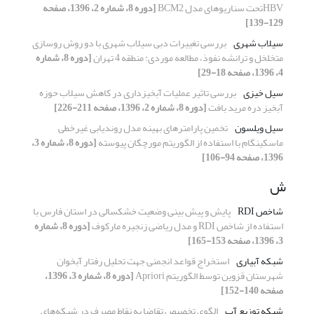
HBVتحت سناریوهای مدل BCM2
[دوره 8، شماره 2، 1396، صفحه
129-139]
سیلاب شهری
بررسی تغییرات دبی سیلاب شهری با دو روش روسازی
متخلخل و ترانشه نفوذ، مطالعه موردی: منطقه 4 تهران
[دوره 8، شماره
4، 1396، صفحه 18-29]
سیل خیزی
بررسی تاثیر عملیات آبخیزداری در کاهش سیلاب حوزه
آبخیز دره مرید بافت
[دوره 8، شماره 2، 1396، صفحه 211-226]
سیل ویلسون
تخمین پارامترهای بهینه مدل روندیابی غیرخطی
ماسکینگام با استفاده از الگوریتم مورچگان پیوسته
[دوره 8، شماره 3،
1396، صفحه 94-106]
ش
شاخص RDI
پایش و پیش بینی وضعیت خشکسالی در استان فارس با
استفاده از شاخص RDI و مدل ریاضی زنجیره مارکوف
[دوره 8، شماره
3، 1396، صفحه 153-165]
شبکه آبیاری
استخراج قواعد انجمنی جهت تحلیل رفتار آبخوان
شهرستان قزوین توسط الگوریتم Apriori
[دوره 8، شماره 3، 1396،
صفحه 140-152]
شبکه توزیع آب
الگوی تخصیص تقاضا به نقاط مصرف در شبکه‌های