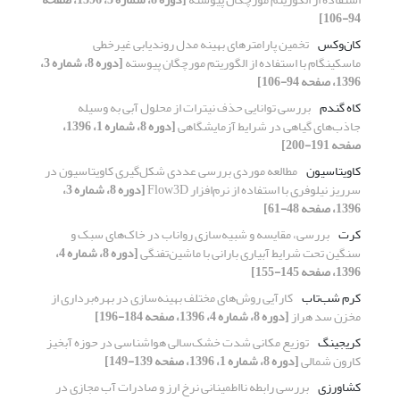
94-106]
کان‌وکس
تخمین پارامترهای بهینه مدل روندیابی غیرخطی
ماسکینگام با استفاده از الگوریتم مورچگان پیوسته
[دوره 8، شماره 3،
1396، صفحه 94-106]
کاه گندم
بررسی توانایی حذف نیترات از محلول آبی به وسیله
جاذب‌های گیاهی در شرایط آزمایشگاهی
[دوره 8، شماره 1، 1396،
صفحه 191-200]
کاویتاسیون
مطالعه موردی بررسی عددی شکل‌گیری کاویتاسیون در
سرریز نیلوفری با استفاده از نرم‌افزار Flow3D
[دوره 8، شماره 3،
1396، صفحه 48-61]
کرت
بررسی، مقایسه و شبیه‌سازی رواناب در خاک‌های سبک و
سنگین تحت شرایط آبیاری بارانی با ماشین‌تفنگی
[دوره 8، شماره 4،
1396، صفحه 145-155]
کرم شب‌تاب
کارآیی روش‌های مختلف بهینه‌سازی در بهره‌برداری از
مخزن سد هراز
[دوره 8، شماره 4، 1396، صفحه 184-196]
کریجینگ
توزیع مکانی شدت خشک‌سالی هواشناسی در حوزه آبخیز
کارون شمالی
[دوره 8، شماره 1، 1396، صفحه 139-149]
کشاورزی
بررسی رابطه نااطمینانی نرخ ارز و صادرات آب مجازی در