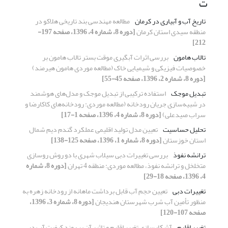
ت
تاریخ آب و آبیاری در کرمان
مطالعه مهندسی بند تاریخی هلاکو در
منطقه سیدی استان کرمان
[دوره 8، شماره 4، 1396، صفحه 197-
212]
تالاب هامون
بررسی اثرات آبگیری موقت بستر تالاب هامون بر
خصوصیات فیزیکی و شیمیایی خاک (مطالعه موردی هامون هیرمند)
[دوره 8، شماره 2، 1396، صفحه 45-55]
تبدیل موجک
استفاده ترکیبی از تبدیل موجک و مدل‌های هوشمند
در شبیه‌سازی جریان رودخانه (مطالعه موردی: رودخانه‌های کاکارضا و
سراب صیدعلی)
[دوره 8، شماره 4، 1396، صفحه 1-17]
تحلیل حساسیت
تعیین مدل تولید اقلیمی عملکرد گندم دیم شمال
استان خوزستان
[دوره 8، شماره 1، 1396، صفحه 125-138]
ترانشه نفوذ
بررسی تغییرات دبی سیلاب شهری با دو روش روسازی
متخلخل و ترانشه نفوذ، مطالعه موردی: منطقه 4 تهران
[دوره 8، شماره
4، 1396، صفحه 18-29]
تغییرات دبی
تعیین حجم آب قابل برداشت ماهانه از رودخانه زهره به
منظور تأمین آب شرب شهرستان هندیجان
[دوره 8، شماره 3، 1396،
صفحه 107-120]
تغییر اقلیم
آشکارسازی تغییر اقلیم و تاثیر آن بر روند کیفیت آب در