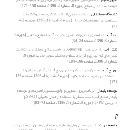
حوضه سد کمال صالح
[دوره 8، شماره 2، 1396، صفحه 158-171]
تکیه‌گاه مستطیلی
مطالعه عددی اثر اندرکنش پایه پل و تکیه‌گاه
مستطیلی بر خصوصیات جریان
[دوره 8، شماره 3، 1396، صفحه 62-
77]
تندآب
مدلسازی عددی افت انرژی در تندآب با موانع مکعبی
[دوره 8،
شماره 3، 1396، صفحه 24-34]
تنش آبی
ارزیابی مدل Aquacrop در شبیه‌سازی عملکرد ذرت تحت
تیمارهای کم‌آبیاری و کاربرد سطوح مختلف سوپر جاذب
[دوره 8،
شماره 3، 1396، صفحه 166-184]
توزیع آب
تخمین ضریب یکنواختی توزیع آب در آبیاری بارانی با
استفاده از روش‌های داده-کاوی
[دوره 8، شماره 4، 1396، صفحه 156-
171]
توسعه پایدار
برنامه‌ریزی، تدوین و اولویت‌بندی راهبردهای توسعه
پایدار منابع آب دشت سنقر با استفاده از مدل تحلیلی SWOT و
ماتریس QSPM
[دوره 8، شماره 1، 1396، صفحه 72-83]
ج
جامعه ذرات
تدوین منحنی‌های فرمان بهره‌برداری مخزن دو سد بوکان