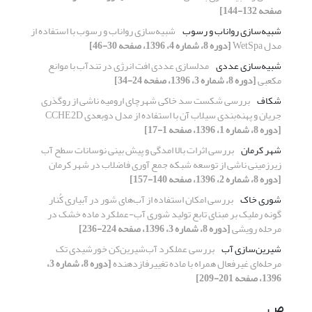
صفحه 132-144]
شبیه‌سازی رواناب و رسوب
شبیه‌سازی رواناب و رسوب با استفاده از
مدل WetSpa
[دوره 8، شماره 4، 1396، صفحه 30-46]
شبیه‌سازی عددی
مدلسازی عددی افت انرژی در تندآب با موانع
مکعبی
[دوره 8، شماره 3، 1396، صفحه 24-34]
شکاف
بررسی شکست سد خاکی شهرچای ارومیه ناشی از روگذری
جریان و پهنه‌بندی سیلاب آن با استفاده از مدل دوبعدی CCHE2D
[دوره 8، شماره 1، 1396، صفحه 1-17]
شهر کرمان
بررسی اثرات بالا امدگی و پیش بینی نوسانات سطح آب
زیر‌زمینی ناشی از توسعه شبکه جمع آوری فاضلاب در شهر کرمان
[دوره 8، شماره 2، 1396، صفحه 140-157]
شوری خاک
بررسی امکان استفاده از آب‌های شور در آبیاری کُنار
گونه رملیک بر مبنای تابع تولید شوری آب-عملکرد ماده خشک در
مرحله رویشی
[دوره 8، شماره 3، 1396، صفحه 224-236]
شیرین‌سازی آب
بررسی عملکرد آب‌شیرین‌کن خورشیدی تک
مرحله‌ای غیرفعال همراه با ماده تغییرفازدهنده
[دوره 8، شماره 3،
1396، صفحه 201-209]
ص