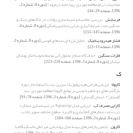
محاسبات نرم(مطالعه موردی: رودخانه دره‌رود)
[دوره 8، شماره 2،
1396، صفحه 29-44]
فرسایش
بررسی، مقایسه و شبیه‌سازی رواناب در خاک‌های سبک و
سنگین تحت شرایط آبیاری بارانی با ماشین‌تفنگی
[دوره 8، شماره 4،
1396، صفحه 145-155]
فشار هیدرودینامیک
تحلیل لرزه ای سدهای قوسی
[دوره 8، شماره 3،
1396، صفحه 13-23]
فلزات سنگین
حذف کادمیم از محلول آبی توسط نانوساختار پوشال
نیشکر
[دوره 8، شماره 3، 1396، صفحه 210-223]
ک
کاپولا
ارزیابی طراحی هیدرولوژیک سرریز سد با استفاده از دوره
بازگشت‌های دو متغیره مبتنی بر توابع کاپولا (مطالعه موردی: سد
گلستان ۲، استان گلستان)
[دوره 8، شماره 3، 1396، صفحه 78-93]
کارایی مصرف آب
ارزیابی مدل Aquacrop در شبیه‌سازی عملکرد
ذرت تحت تیمارهای کم‌آبیاری و کاربرد سطوح مختلف سوپر جاذب
[دوره 8، شماره 3، 1396، صفحه 166-184]
کارون
تخمین پارامترهای بهینه مدل روندیابی غیرخطی ماسکینگام با
استفاده از الگوریتم مورچگان پیوسته
[دوره 8، شماره 3، 1396، صفحه