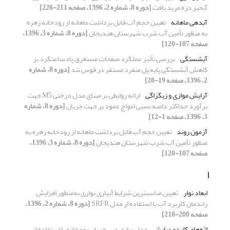
آبخیز دره مرید بافت
[دوره 8، شماره 2، 1396، صفحه 211-226]
آبدهی ماهانه
تعیین حجم آب قابل برداشت ماهانه از رودخانه زهره
به منظور تأمین آب شرب شهرستان هندیجان
[دوره 8، شماره 3، 1396،
صفحه 107-120]
آبشستگی
بررسی تأثیر عملکرد صفحات مستغرق پاد‌ساعتگرد بر
کاهش آبشستگی پایه پل منفرد مستقر در قوس تند
[دوره 8، شماره
2، 1396، صفحه 19-28]
آرایش موازی و زیگزاگی
ارائه روابطی بر مبنای مدل درختی M5 جهت
برآورد حداکثر دامنه نسبی امواج عمود بر جهت جریان
[دوره 8، شماره
3، 1396، صفحه 1-12]
آزمون روند
تعیین حجم آب قابل برداشت ماهانه از رودخانه زهره به
منظور تأمین آب شرب شهرستان هندیجان
[دوره 8، شماره 3، 1396،
صفحه 107-120]
ا
ابعاد نوار
تعیین مناسبترین شرایط آبیاری نواری به‌منظور افزایش
راندمان کاربرد آب با استفاده از مدل SRFR
[دوره 8، شماره 2، 1396،
صفحه 200-210]
اژه‌های کلیدی: بارش
مدل‌سازی دبی جریان رودخانه با استفاده از