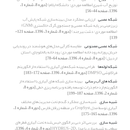
توزیع آب شهری(مطالعه موردی: دانشگاه ایلام)
[دوره 8، شماره 1،
1396، صفحه 44-56]
شبکه عصبی
ارزیابی عملکرد مدل بهینه‌سازی شبکه پایش آب
زیرزمینی بر پایه شبکه عصبی و جستجوی گرگ خاکستری (GNM)
(مطالعه موردی: دشت بیرجند)
[دوره 8، شماره 3، 1396، صفحه 121-
139]
شبکه عصبی مصنوعی
مقایسه کارآیی مدل‌های هوشمند در روندیابی
جریان روزانه رودخانه (مطالعه موردی: رودخانه بالخلوچای، استان
اردبیل)
[دوره 8، شماره 4، 1396، صفحه 64-78]
شبکه لوله‌ها
طراحی بهینه شبکه‌های آبیاری با استفاده از الگوریتم
فراکاوشی DMPSO
[دوره 8، شماره 4، 1396، صفحه 172-183]
شبکه های آب رسانی
بهینه سازی شبکه های آبیاری با استفاده از
الگوریتم ازدحام ذرات توسعه یافته و برنامه ریزی خطی
[دوره 8،
شماره 2، 1396، صفحه 187-199]
شبیه سازی
شبیه‌سازی عملکرد گندم تحت مدیریت‌های مختلف
آبیاری توسط مدل CropSyst در منطقه زرقان فارس
[دوره 8، شماره 1،
1396، صفحه 165-175]
شبیه سازی
بررسی اثر دبی بر الگوی خیس‌شده تحت آبیاری قطره‌ای
سطحی و شبیه‌سازی با مدل HYDRUS-2D
[دوره 8، شماره 4، 1396،