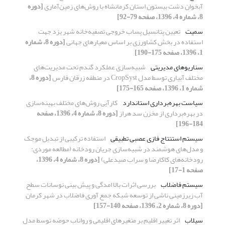
آبخوان‌ دشت بیستون استان کرمانشاه با روش‌های زمین‌آماری
[دوره
8، شماره 4، 1396، صفحه 79-92]
سمیت
تعیین پتانسیل پساب خروجی تصفیه‌خانه شهر یزد جهت
استفاده در بخش کشاورزی بر اساس معیارهای جهانی
[دوره 8، شماره
1، 1396، صفحه 175-190]
سناریوهای مدیریتی
شبیه‌سازی عملکرد گندم تحت مدیریت‌های
مختلف آبیاری توسط مدل CropSyst در منطقه زرقان فارس
[دوره 8،
شماره 1، 1396، صفحه 165-175]
سیاست بهره‌برداری استاندارد
کارآیی روش‌های مختلف بهینه‌سازی
در بهره‌برداری از مخزن سد هراز
[دوره 8، شماره 4، 1396، صفحه
184-196]
سیستم استتتاج فازی عصبی تطبیقی
استفاده ترکیبی از تبدیل موجک
و مدل‌های هوشمند در شبیه‌سازی جریان رودخانه (مطالعه موردی:
رودخانه‌های کاکارضا و سراب صیدعلی)
[دوره 8، شماره 4، 1396،
صفحه 1-17]
سیستم فاضلاب
بررسی اثرات بالا امدگی و پیش بینی نوسانات سطح
آب زیر‌زمینی ناشی از توسعه شبکه جمع آوری فاضلاب در شهر کرمان
[دوره 8، شماره 2، 1396، صفحه 140-157]
سیلاب
اثر تغییر اقلیم بر متغیرهای اقلیمی و رواناب حوضه توسط مدل