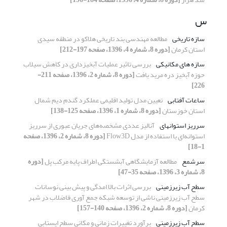
س
سازه تاریخی
مطالعه مهندسی بند تاریخی هلاکو در منطقه سیدی
استان کرمان
[دوره 8، شماره 4، 1396، صفحه 197-212]
سازه های مکانیکی
بررسی تاثیر عملیات آبخیزداری در کاهش سیلاب
حوزه آبخیز دره مرید بافت
[دوره 8، شماره 2، 1396، صفحه 211-
226]
ساعات آفتابی
تعیین مدل تولید اقلیمی عملکرد گندم دیم شمال
استان خوزستان
[دوره 8، شماره 1، 1396، صفحه 125-138]
سرریز استوانهای
آنالیز عددی مشخصه‌های جریان عبوری از سرریز
استوانه‌ای با استفاده از مدل Flow3D
[دوره 8، شماره 2، 1396، صفحه
1-18]
سرشمع
مطالعه آزمایشگاهی آبشستگی اطراف پایه مرکب پل
[دوره
8، شماره 3، 1396، صفحه 35-47]
سطح آب زیرزمینی
بررسی اثرات بالا امدگی و پیش بینی نوسانات
سطح آب زیر‌زمینی ناشی از توسعه شبکه جمع آوری فاضلاب در شهر
کرمان
[دوره 8، شماره 2، 1396، صفحه 140-157]
سطح آب زیرزمینی
برآورد تغییرات زمانی و مکانی سطح ایستابی