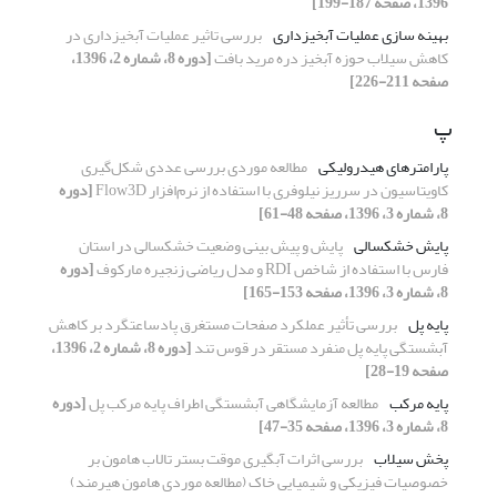
1396، صفحه 187-199]
بهینه سازی عملیات آبخیزداری
بررسی تاثیر عملیات آبخیزداری در
کاهش سیلاب حوزه آبخیز دره مرید بافت
[دوره 8، شماره 2، 1396،
صفحه 211-226]
پ
پارامترهای هیدرولیکی
مطالعه موردی بررسی عددی شکل‌گیری
کاویتاسیون در سرریز نیلوفری با استفاده از نرم‌افزار Flow3D
[دوره
8، شماره 3، 1396، صفحه 48-61]
پایش خشکسالی
پایش و پیش بینی وضعیت خشکسالی در استان
فارس با استفاده از شاخص RDI و مدل ریاضی زنجیره مارکوف
[دوره
8، شماره 3، 1396، صفحه 153-165]
پایه پل
بررسی تأثیر عملکرد صفحات مستغرق پاد‌ساعتگرد بر کاهش
آبشستگی پایه پل منفرد مستقر در قوس تند
[دوره 8، شماره 2، 1396،
صفحه 19-28]
پایه مرکب
مطالعه آزمایشگاهی آبشستگی اطراف پایه مرکب پل
[دوره
8، شماره 3، 1396، صفحه 35-47]
پخش سیلاب
بررسی اثرات آبگیری موقت بستر تالاب هامون بر
خصوصیات فیزیکی و شیمیایی خاک (مطالعه موردی هامون هیرمند)