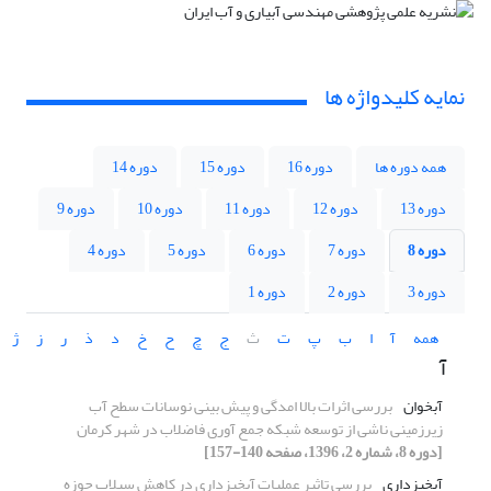
نمایه کلیدواژه ها
همه دوره ها
دوره 16
دوره 15
دوره 14
دوره 13
دوره 12
دوره 11
دوره 10
دوره 9
دوره 8
دوره 7
دوره 6
دوره 5
دوره 4
دوره 3
دوره 2
دوره 1
همه
آ
ا
ب
پ
ت
ث
ج
چ
ح
خ
د
ذ
ر
ز
ژ
آ
آبخوان
بررسی اثرات بالا امدگی و پیش بینی نوسانات سطح آب
زیر‌زمینی ناشی از توسعه شبکه جمع آوری فاضلاب در شهر کرمان
[دوره 8، شماره 2، 1396، صفحه 140-157]
آبخیزداری
بررسی تاثیر عملیات آبخیزداری در کاهش سیلاب حوزه