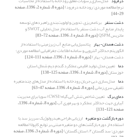
دره‌رود
مدل‌سازی رسوبات معلق رودخانه با استفاده از محاسبات
نرم(مطالعه موردی: رودخانه دره‌رود)
[دوره 8، شماره 2، 1396، صفحه
29-44]
دشت سنقر
برنامه‌ریزی، تدوین و اولویت‌بندی راهبردهای توسعه
پایدار منابع آب دشت سنقر با استفاده از مدل تحلیلی SWOT و
ماتریس QSPM
[دوره 8، شماره 1، 1396، صفحه 72-83]
دشت همدان- بهار
پتانسیل‌یابی منابع آب زیرزمینی با استفاده از
الگوریتم حداکثر آنتروپی و سامانه اطلاعات جغرافیایی (مطالعه موردی:
دشت همدان- بهار)
[دوره 8، شماره 1، 1396، صفحه 111-124]
دما
تعیین مدل تولید اقلیمی عملکرد گندم دیم شمال استان
خوزستان
[دوره 8، شماره 1، 1396، صفحه 125-138]
دما
مدل‌سازی دبی جریان رودخانه با استفاده از مدل‌های چندمتغیره
تلفیقی سری زمانی
[دوره 8، شماره 4، 1396، صفحه 47-63]
دمای برگ
تعیین شاخص تنش آبی گیاه (CWSI) سویا برای مدیریت
آبیاری جهت حداکثر عملکرد و بهره‌وری آب
[دوره 8، شماره 4، 1396،
صفحه 121-131]
دوره بازگشت دو متغیره
ارزیابی طراحی هیدرولوژیک سرریز سد با
استفاده از دوره بازگشت‌های دو متغیره مبتنی بر توابع کاپولا (مطالعه
موردی: سد گلستان ۲، استان گلستان)
[دوره 8، شماره 3، 1396، صفحه