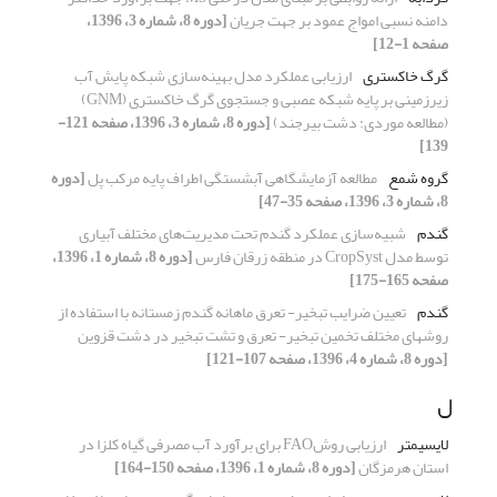
دامنه نسبی امواج عمود بر جهت جریان
[دوره 8، شماره 3، 1396،
صفحه 1-12]
گرگ خاکستری
ارزیابی عملکرد مدل بهینه‌سازی شبکه پایش آب
زیرزمینی بر پایه شبکه عصبی و جستجوی گرگ خاکستری (GNM)
(مطالعه موردی: دشت بیرجند)
[دوره 8، شماره 3، 1396، صفحه 121-
139]
گروه شمع
مطالعه آزمایشگاهی آبشستگی اطراف پایه مرکب پل
[دوره
8، شماره 3، 1396، صفحه 35-47]
گندم
شبیه‌سازی عملکرد گندم تحت مدیریت‌های مختلف آبیاری
توسط مدل CropSyst در منطقه زرقان فارس
[دوره 8، شماره 1، 1396،
صفحه 165-175]
گندم
تعیین ضرایب تبخیر- تعرق ماهانه گندم زمستانه با استفاده از
روشهای مختلف تخمین تبخیر- تعرق و تشت تبخیر در دشت قزوین
[دوره 8، شماره 4، 1396، صفحه 107-121]
ل
لایسیمتر
ارزیابی روشFAO برای برآورد آب مصرفی گیاه کلزا در
استان هرمزگان
[دوره 8، شماره 1، 1396، صفحه 150-164]