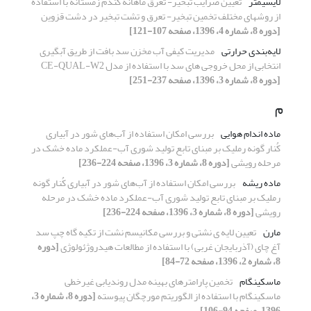
لایسیمتر
تعیین ضرایب تبخیر- تعرق ماهانه گندم زمستانه با استفاده
از روشهای مختلف تخمین تبخیر- تعرق و تشت تبخیر در دشت قزوین
[دوره 8، شماره 4، 1396، صفحه 107-121]
لایه‌بندی حرارتی
مدیریت کیفی آب مخزن سد بافت از طریق آبگیری
انتخابی از محل خروجی های سد با استفاده از مدل CE-QUAL-W2
[دوره 8، شماره 3، 1396، صفحه 237-251]
م
ماده اندام هوایی
بررسی امکان استفاده از آب‌های شور در آبیاری
کُنار گونه رملیک بر مبنای تابع تولید شوری آب-عملکرد ماده خشک در
مرحله رویشی
[دوره 8، شماره 3، 1396، صفحه 224-236]
ماده ریشه
بررسی امکان استفاده از آب‌های شور در آبیاری کُنار گونه
رملیک بر مبنای تابع تولید شوری آب-عملکرد ماده خشک در مرحله
رویشی
[دوره 8، شماره 3، 1396، صفحه 224-236]
مارن
تعیین لایه ی نشتی و بررسی مکانیسم نشت از تکیه گاه چپ سد
آغ چای (آذربایجان غربی) با استفاده از مطالعات هیدروژئولوژی
[دوره
8، شماره 2، 1396، صفحه 72-84]
ماسکینگام
تخمین پارامترهای بهینه مدل روندیابی غیرخطی
ماسکینگام با استفاده از الگوریتم مورچگان پیوسته
[دوره 8، شماره 3،
1396، صفحه 94-106]