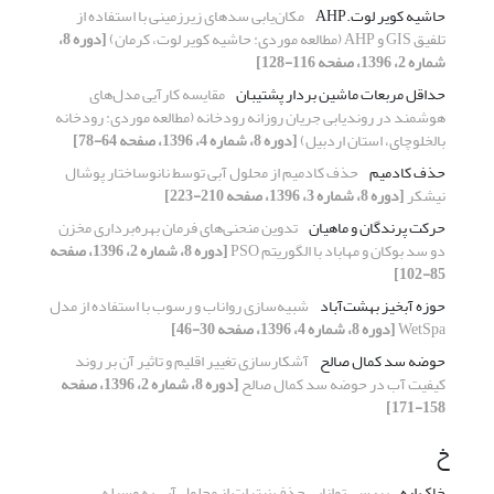
حاشیه کویر لوت.AHP
مکان‌یابی سدهای زیرزمینی با استفاده از
تلفیق GIS و AHP (مطالعه موردی: حاشیه کویر لوت، کرمان)
[دوره 8،
شماره 2، 1396، صفحه 116-128]
حداقل مربعات ماشین بردار پشتیبان
مقایسه کارآیی مدل‌های
هوشمند در روندیابی جریان روزانه رودخانه (مطالعه موردی: رودخانه
بالخلوچای، استان اردبیل)
[دوره 8، شماره 4، 1396، صفحه 64-78]
حذف کادمیم
حذف کادمیم از محلول آبی توسط نانوساختار پوشال
نیشکر
[دوره 8، شماره 3، 1396، صفحه 210-223]
حرکت پرندگان و ماهیان
تدوین منحنی‌های فرمان بهره‌برداری مخزن
دو سد بوکان و مهاباد با الگوریتم PSO
[دوره 8، شماره 2، 1396، صفحه
85-102]
حوزه آبخیز بهشت‌آباد
شبیه‌سازی رواناب و رسوب با استفاده از مدل
WetSpa
[دوره 8، شماره 4، 1396، صفحه 30-46]
حوضه سد کمال صالح
آشکارسازی تغییر اقلیم و تاثیر آن بر روند
کیفیت آب در حوضه سد کمال صالح
[دوره 8، شماره 2، 1396، صفحه
158-171]
خ
خاک اره
بررسی توانایی حذف نیترات از محلول آبی به وسیله