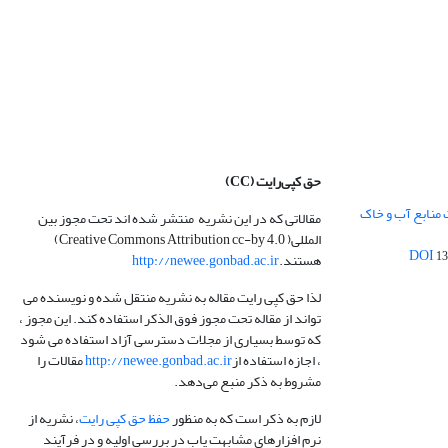
حق کپی‌رایت
(CC)
 منابع آب و خاک
مقالاتی که در این نشریه منتشر شده اند تحت مجوز بین
المللی( Creative Commons Attribution cc-by 4.0)
13
هستند.
http://newee.gonbad.ac.ir
لذا حق کپی رایت مقاله به نشریه منتقل شده و نویسنده می
تواند از مقاله تحت مجوز فوق الذکر استفاده کند. این مجوز ،
که توسط بسیاری از مجلات دسترسی آزاد استفاده می شود
، اجازه استفاده از
http://newee.gonbad.ac.ir
مقالات را
مشروط به ذکر منبع می‌دهد.
لازم به ذکر است که به منظور
حفظ حق کپی رایت
، نشریه از
نرم افزارهای مشابهت یاب در بررسی اولیه و در فرآیند