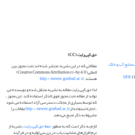
حق کپی‌رایت
(CC)
 منابع آب و خاک
مقالاتی که در این نشریه منتشر شده اند تحت مجوز بین
المللی( Creative Commons Attribution cc-by 4.0)
13
هستند.
http://newee.gonbad.ac.ir
لذا حق کپی رایت مقاله به نشریه منتقل شده و نویسنده می
تواند از مقاله تحت مجوز فوق الذکر استفاده کند. این مجوز ،
که توسط بسیاری از مجلات دسترسی آزاد استفاده می شود
، اجازه استفاده از
http://newee.gonbad.ac.ir
مقالات را
مشروط به ذکر منبع می‌دهد.
لازم به ذکر است که به منظور
حفظ حق کپی رایت
، نشریه از
نرم افزارهای مشابهت یاب در بررسی اولیه و در فرآیند