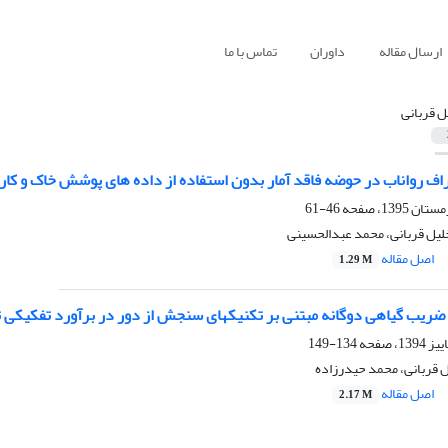
ارسال مقاله
داوران
تماس با ما
ل قربانی
اف رواناب در حوضه فاقد آمار بدون استفاده از داده های پوشش خاک و کار
46-61
لیل قربانی، محمد عبدالحسینی
اصل مقاله
1.29 M
گانه مبتنی بر تکنیک‎های سنجش از دور در برآورد تفکیکی تبخیر-تعرق
134-149
ل قربانی، محمد حیدرزاده
اصل مقاله
2.17 M