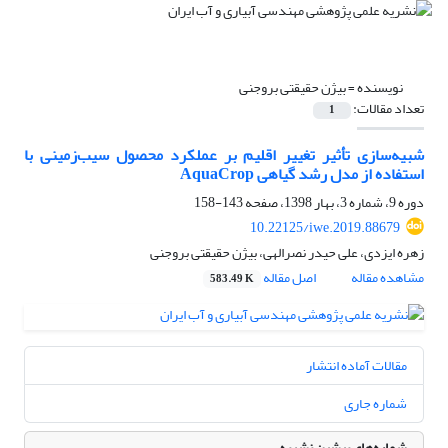
نویسنده =
بیژن حقیقتی بروجنی
تعداد مقالات:
1
شبیه‌سازی تأثیر تغییر اقلیم بر عملکرد محصول سیب‌زمینی با
استفاده از مدل رشد گیاهی AquaCrop
دوره 9، شماره 3، بهار 1398، صفحه
143-158
10.22125/iwe.2019.88679
زهره ایزدی، علی حیدر نصرالهی، بیژن حقیقتی بروجنی
مشاهده مقاله
اصل مقاله
583.49 K
مقالات آماده انتشار
شماره جاری
شماره‌های پیشین نشریه