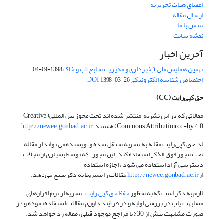
اعضای هیات تحریریه
ارسال مقاله
تماس با ما
نقشه سایت
آخرین اخبار
نهمین همایش ملی آبخیزداری و مدیریت منابع آب و خاک
1398-09-04
اختصاص شناسه الکترونیکی DOI
1398-03-26
حق کپی‌رایت
(CC)
مقالاتی که در این نشریه منتشر شده اند تحت مجوز بین المللی( Creative
Commons Attribution cc-by 4.0) هستند.
http://newee.gonbad.ac.ir
لذا حق کپی رایت مقاله به نشریه منتقل شده و نویسنده می تواند از مقاله
تحت مجوز فوق الذکر استفاده کند. این مجوز ، که توسط بسیاری از مجلات
دسترسی آزاد استفاده می شود ، اجازه استفاده
از
http://newee.gonbad.ac.ir
مقالات را مشروط به ذکر منبع می‌دهد.
لازم به ذکر است که به منظور
حفظ حق کپی رایت
، نشریه از نرم افزارهای
مشابهت یاب در بررسی اولیه و در فرآیند داوری مقالات استفاده نموده و در
صورت مشابهت بیش از 30% با مراجع موجود قبلی، مقاله رد خواهد شد.