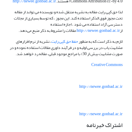
Commons Attribution cc-by 4.0) هستند.
http://newee.gonbad.ac.ir
لذا حق کپی رایت مقاله به نشریه منتقل شده و نویسنده می تواند از مقاله
تحت مجوز فوق الذکر استفاده کند. این مجوز ، که توسط بسیاری از مجلات
دسترسی آزاد استفاده می شود ، اجازه استفاده
از
http://newee.gonbad.ac.ir
مقالات را مشروط به ذکر منبع می‌دهد.
لازم به ذکر است که به منظور
حفظ حق کپی رایت
، نشریه از نرم افزارهای
مشابهت یاب در بررسی اولیه و در فرآیند داوری مقالات استفاده نموده و در
صورت مشابهت بیش از 30% با مراجع موجود قبلی، مقاله رد خواهد شد.
Creative Commons
http://newee.gonbad.ac.ir
http://newee.gonbad.ac.ir
اشتراک خبرنامه