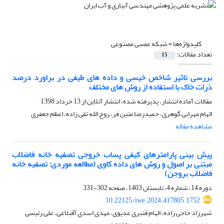
کلیدواژه‌ها =
شبکه عصبی مصنوعی
تعداد مقالات:
15
بررسی تاثیر شاخص خیسی و داده های طیفی در براورد درصد
ذرات خاک با استفاده از روش های مختلف
مقالات آماده انتشار، پذیرفته شده، انتشار آنلاین از
13 خرداد 1398
الهام مهرابی گوهری، حمیدرضا متین فر، روح الله تقی زاده، اعظم جعفری
مشاهده مقاله
پیش بینی پارامترهای کیفی پساب خروجی تصفیه خانه فاضلاب
مبتنی بر اصول و روش های داده کاوی (مطالعه موردی: تصفیه خانه
فاضلاب بروجن)
دوره 14، شماره 4، تابستان 1403، صفحه
302-331
10.22125/iwe.2024.417805.1752
شهرزاد حاجی زاده، الهام قنبری عدیوی، مهدی اسدی آقبلاغی، علی رئیسی