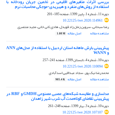
بررسی اثرات متغیرهای اقلیمی در تخمین جریان رودخانه با
استفاده از روش‌های منفرد و هیبریدی-موجکی محاسبات نرم
دوره 11، شماره 1، پاییز 1399، صفحه
185-201
10.22125/iwe.2020.114961
رضا سبحانی، سروین زمان زاد قویدل، هادی ثانی خانی، مجید منتصری
مشاهده مقاله
اصل مقاله
1.08 M
پیش‌بینی بارش ماهانه استان اردبیل با استفاده از مدل‌های ANN
و WANN
دوره 10، شماره 4، تابستان 1399، صفحه
241-257
10.22125/iwe.2020.110094
محمدرضا نیک پور، سجاد عبداللهی اسدآبادی
مشاهده مقاله
اصل مقاله
905.4 K
مدلسازی و مقایسه شبکه‌های عصبی مصنوعی GMDH و RBF در
پیش‌بینی تقاضای کوتاه‌مدت آب شرب شهر زاهدان
دوره 10، شماره 3، بهار 1399، صفحه
248-261
10.22125/iwe.2020.107107