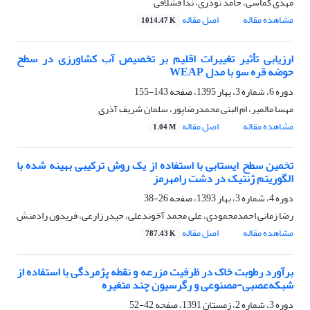
مهدی کماسی، حامد نوذری، ندا قشلاقی
مشاهده مقاله
اصل مقاله
1014.47 K
ارزیابی تأثیر تغییرات اقلیم بر تخصیص آب کشاورزی در سطح
حوضه قره سو با مدل WEAP
دوره 6، شماره 3، بهار 1395، صفحه
143-155
مهسا مالمیر، ام البنی محمدرضاپور، سلمان شریف آذری
مشاهده مقاله
اصل مقاله
1.04 M
تخمین سطح ایستابی با استفاده از یک روش ترکیبی بهینه شده با
الگوریتم ژنتیک در دشت رامهرمز
دوره 4، شماره 3، بهار 1393، صفحه
26-38
رضا زمانی احمدمحمودی، علی محمد آخوندعلی، حیدر زارعی، فریدون رادمنش
مشاهده مقاله
اصل مقاله
787.43 K
برآورد رطوبت خاک در ظرفیت مزرعه و نقطه پژمردگی با استفاده از
شبکه‌عصبی-مصنوعی و رگرسیون چند ‌متغیره
دوره 3، شماره 2، زمستان 1391، صفحه
42-52