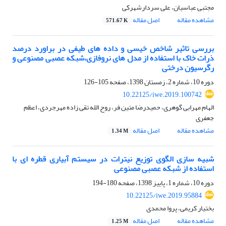
مجتبی عباسیان، علی سردارشهرکی
مشاهده مقاله
اصل مقاله
571.67 K
بررسی تاثیر شاخص خیسی و داده های طیفی در براورد درصد
ذرات خاک با استفاده از مدل های نروفازی،شبکه عصبی مصنوعی و
رگرسیون درختی
دوره 10، شماره 2، زمستان 1398، صفحه
105-126
10.22125/iwe.2019.100742
الهام مهرابی گوهری، حمیدرضا متین فر، روح الله تقی زاده مهرجردی، اعظم
جعفری
مشاهده مقاله
اصل مقاله
1.34 M
شبیه سازی الگوی توزیع نیترات در سیستم آبیاری قطره ای با
استفاده از شبکه عصبی مصنوعی
دوره 10، شماره 1، پاییز 1398، صفحه
180-194
10.22125/iwe.2019.95884
بختیار کریمی، پروا محمدی
مشاهده مقاله
اصل مقاله
1.25 M