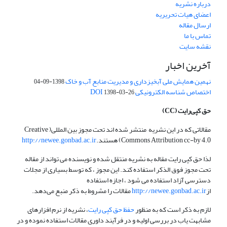
درباره نشریه
اعضای هیات تحریریه
ارسال مقاله
تماس با ما
نقشه سایت
آخرین اخبار
نهمین همایش ملی آبخیزداری و مدیریت منابع آب و خاک
1398-09-04
اختصاص شناسه الکترونیکی DOI
1398-03-26
حق کپی‌رایت
(CC)
مقالاتی که در این نشریه منتشر شده اند تحت مجوز بین المللی( Creative
Commons Attribution cc-by 4.0) هستند.
http://newee.gonbad.ac.ir
لذا حق کپی رایت مقاله به نشریه منتقل شده و نویسنده می تواند از مقاله
تحت مجوز فوق الذکر استفاده کند. این مجوز ، که توسط بسیاری از مجلات
دسترسی آزاد استفاده می شود ، اجازه استفاده
از
http://newee.gonbad.ac.ir
مقالات را مشروط به ذکر منبع می‌دهد.
لازم به ذکر است که به منظور
حفظ حق کپی رایت
، نشریه از نرم افزارهای
مشابهت یاب در بررسی اولیه و در فرآیند داوری مقالات استفاده نموده و در