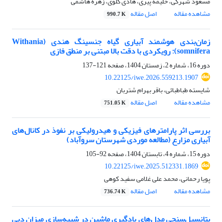
مسعود شهرکی، حلیمه پیری، هادی گلوی، زهره هاشمی
مشاهده مقاله
اصل مقاله
990.7 K
زمان‌بندی هوشمند آبیاری گیاه جنسینگ هندی (Withania
somnifera): رویکردی با دقت بالا مبتنی بر منطق فازی
دوره 16، شماره 2، زمستان 1404، صفحه
121-137
10.22125/iwe.2026.559213.1907
شایسته طباطبائی، باقر بهرام شتربان
مشاهده مقاله
اصل مقاله
751.05 K
بررسی اثر پارامترهای فیزیکی و هیدرولیکی بر نفوذ در کانال‌های
آبیاری مزارع (مطالعه موردی شهرستان سروآباد)
دوره 15، شماره 4، تابستان 1404، صفحه
92-105
10.22125/iwe.2025.512331.1869
پویا رحمانی، محمد علی غلامی سفید کوهی
مشاهده مقاله
اصل مقاله
736.74 K
پتانسیل‌سنجی مدل‌های یادگیری ماشین در شبیه‌سازی میزان دبی