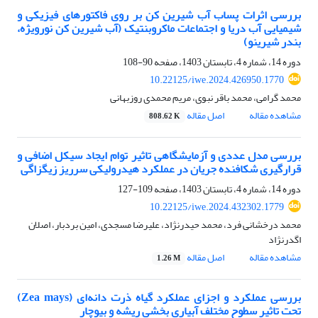
بررسی اثرات پساب آب شیرین کن بر روی فاکتورهای فیزیکی و
شیمیایی آب دریا و ‏اجتماعات ماکروبنتیک (آب شیرین کن نورویژه،
بندر شیرینو)‏
دوره 14، شماره 4، تابستان 1403، صفحه
90-108
10.22125/iwe.2024.426950.1770
محمد گرامی، محمد باقر نبوی، مریم محمدی روزبهانی
مشاهده مقاله
اصل مقاله
808.62 K
بررسی مدل عددی و آزمایشگاهی تاثیر توام ایجاد سیکل اضافی و
قرارگیری شکافنده جریان در عملکرد هیدرولیکی سرریز زیگزاگی
دوره 14، شماره 4، تابستان 1403، صفحه
109-127
10.22125/iwe.2024.432302.1779
محمد درخشانی فرد، محمد حیدرنژاد، علیرضا مسجدی، امین بردبار، اصلان
اگدرنژاد
مشاهده مقاله
اصل مقاله
1.26 M
بررسی عملکرد و اجزای عملکرد گیاه ذرت دانه‌ای (Zea mays)
تحت تاثیر سطوح مختلف آبیاری بخشی ریشه و بیوچار