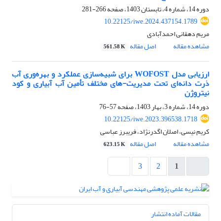
دوره 14، شماره 4، تابستان 1403، صفحه
266-281
10.22125/iwe.2024.437154.1789
مریم دهقانی احمدآبادی
مشاهده مقاله
اصل مقاله
561.58 K
ارزیابی مدل WOFOST برای شبیه‌سازی عملکرد و بهره‌وری آب
ذرت دانه‌ای تحت مدیریت-های مختلف تأمین آب آبیاری و کود
نیتروژن
دوره 14، شماره 3، بهار 1403، صفحه
57-76
10.22125/iwe.2023.396538.1718
کریم نیسی، اصلان اگدرنژاد، فریبرز عباسی
مشاهده مقاله
اصل مقاله
623.15 K
3
2
1
مقالات آماده انتشار