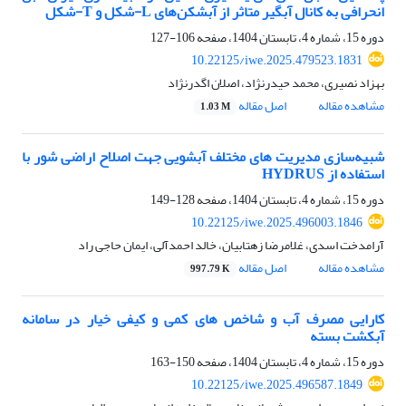
انحرافی به کانال آبگیر متاثر از آبشکن‌های L-شکل و T-شکل
دوره 15، شماره 4، تابستان 1404، صفحه
106-127
10.22125/iwe.2025.479523.1831
بهزاد نصیری، محمد حیدرنژاد، اصلان اگدرنژاد
مشاهده مقاله
اصل مقاله
1.03 M
شبیه‌سازی مدیریت های مختلف آبشویی جهت اصلاح اراضی شور با
استفاده از HYDRUS
دوره 15، شماره 4، تابستان 1404، صفحه
128-149
10.22125/iwe.2025.496003.1846
آرامدخت اسدی، غلامرضا زهتابیان، خالد احمدآلی، ایمان حاجی راد
مشاهده مقاله
اصل مقاله
997.79 K
کارایی مصرف آب و شاخص های کمی و کیفی خیار در سامانه
آبکشت بسته
دوره 15، شماره 4، تابستان 1404، صفحه
150-163
10.22125/iwe.2025.496587.1849