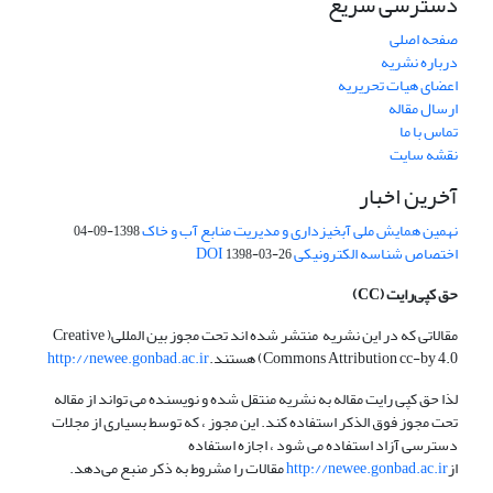
دسترسی سریع
صفحه اصلی
درباره نشریه
اعضای هیات تحریریه
ارسال مقاله
تماس با ما
نقشه سایت
آخرین اخبار
نهمین همایش ملی آبخیزداری و مدیریت منابع آب و خاک
1398-09-04
اختصاص شناسه الکترونیکی DOI
1398-03-26
حق کپی‌رایت
(CC)
مقالاتی که در این نشریه منتشر شده اند تحت مجوز بین المللی( Creative
Commons Attribution cc-by 4.0) هستند.
http://newee.gonbad.ac.ir
لذا حق کپی رایت مقاله به نشریه منتقل شده و نویسنده می تواند از مقاله
تحت مجوز فوق الذکر استفاده کند. این مجوز ، که توسط بسیاری از مجلات
دسترسی آزاد استفاده می شود ، اجازه استفاده
از
http://newee.gonbad.ac.ir
مقالات را مشروط به ذکر منبع می‌دهد.