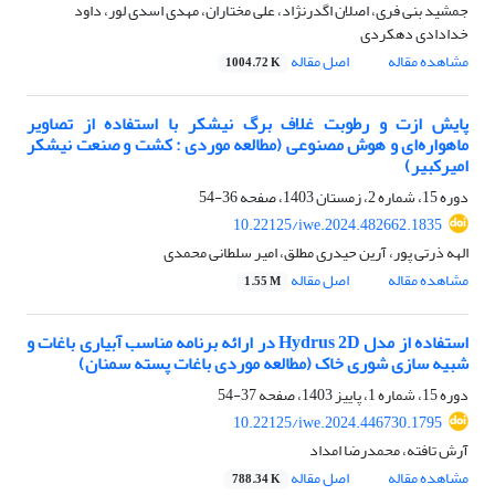
جمشید بنی فری، اصلان اگدرنژاد، علی مختاران، مهدی اسدی لور، داود
خدادادی دهکردی
مشاهده مقاله
اصل مقاله
1004.72 K
پایش ازت و رطوبت غلاف برگ نیشکر با استفاده از تصاویر
ماهواره‌ای و هوش مصنوعی (مطالعه موردی : کشت و صنعت نیشکر
امیرکبیر)
دوره 15، شماره 2، زمستان 1403، صفحه
36-54
10.22125/iwe.2024.482662.1835
الهه ذرتی پور، آرین حیدری مطلق، امیر سلطانی محمدی
مشاهده مقاله
اصل مقاله
1.55 M
استفاده از مدل Hydrus 2D در ارائه برنامه مناسب آبیاری باغات و
شبیه سازی شوری خاک (مطالعه موردی باغات پسته سمنان)
دوره 15، شماره 1، پاییز 1403، صفحه
37-54
10.22125/iwe.2024.446730.1795
آرش تافته، محمدرضا امداد
مشاهده مقاله
اصل مقاله
788.34 K