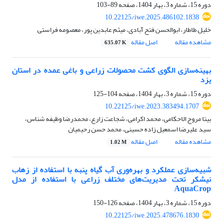
دوره 15، شماره 3، بهار 1404، صفحه
89-103
10.22125/iwe.2025.486102.1838
خلیل طاطار، ابوالحسن فتح آبادی، میثم عابدین پور، معصومه فراستی
مشاهده مقاله
اصل مقاله
635.07 K
بهینه‌سازی الگوی کشت محصولات زراعی و باغی عمده در استان
یزد
دوره 15، شماره 3، بهار 1404، صفحه
104-125
10.22125/iwe.2023.383494.1707
بیتا مروج الاحکامی، محمد اکرامی، شجاعت زارع، محمدرضا وظیفه شناس،
سید علیرضا اسمعیل زاده حسینی، محمد حسن رحیمیان
مشاهده مقاله
اصل مقاله
1.02 M
شبیه‌سازی عملکرد و بهره‌وری آب گیاه پنبه با استفاده از زهاب
نیشکر تحت مدیریت‌های مختلف زراعی با استفاده از مدل
AquaCrop
دوره 15، شماره 3، بهار 1404، صفحه
126-150
10.22125/iwe.2025.478676.1830