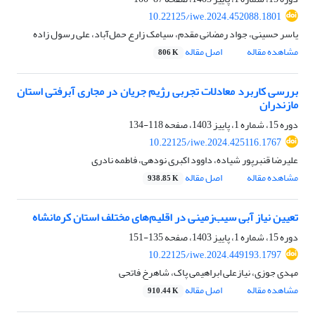
10.22125/iwe.2024.452088.1801
یاسر حسینی، جواد رمضانی مقدم، سیامک زارع حمل‌آباد، علی رسول زاده
مشاهده مقاله
اصل مقاله
806 K
بررسی کاربرد معادلات تجربی رژیم جریان در مجاری آبرفتی استان
مازندران
دوره 15، شماره 1، پاییز 1403، صفحه
118-134
10.22125/iwe.2024.425116.1767
علیرضا قنبرپور شیاده، داوود اکبری نودهی، فاطمه نادری
مشاهده مقاله
اصل مقاله
938.85 K
تعیین نیاز آبی سیب‌زمینی در اقلیم‌های مختلف استان کرمانشاه
دوره 15، شماره 1، پاییز 1403، صفحه
135-151
10.22125/iwe.2024.449193.1797
مهدی جوزی، نیازعلی ابراهیمی پاک، شاهرخ فاتحی
مشاهده مقاله
اصل مقاله
910.44 K