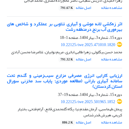
زهرا حمیدی، ادریس شعبانی، ناصر عالم زاده انصاری، محمد الباجی
مشاهده مقاله
اصل مقاله
791.67 K
اثر زه‌کشی لانه موشی و آبیاری تناوبی بر عملکرد و شاخص های
بهره‌وری آب برنج درمنطقه رشت
دوره 15، شماره 3، بهار 1404، صفحه
1-18
10.22125/iwe.2025.471010.1820
محمد حسن بیگلوئی، زهرا طالبی اباتری، مریم نوابیان، غلامرضا محسن آبادی
مشاهده مقاله
اصل مقاله
791.32 K
ارزیابی کارایی انرژی مصرفی مزارع سیب‌زمینی و گندم تحت
سامانه آبیاری بارانی (مطالعه موردی: پایاب سد مخزنی سورال
استان کردستان)
دوره 15، شماره 3، بهار 1404، صفحه
19-37
10.22125/iwe.2025.501965.1852
پیمان طهماسبی، آرمان مقدم نیا، پگاه گلمحمدی قانع، آرام فتحی، بختیار
کریمی، هیرش قدرشناس
مشاهده مقاله
اصل مقاله
886.2 K