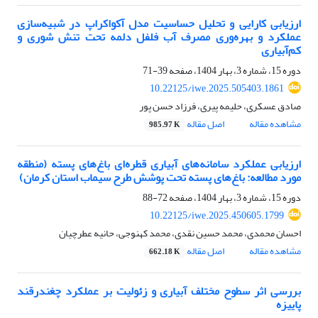
ارزیابی کارایی و تحلیل حساسیت مدل آکواکراپ در شبیه‌سازی
عملکرد و بهره‌وری مصرف آب فلفل دلمه تحت تنش شوری و
کم‌آبیاری
دوره 15، شماره 3، بهار 1404، صفحه
39-71
10.22125/iwe.2025.505403.1861
صادق عسکری، حلیمه پیری، فرزاد حسن پور
مشاهده مقاله
اصل مقاله
985.97 K
ارزیابی عملکرد سامانه‌های آبیاری قطره‌ای باغ‌های پسته (منطقه
مورد مطالعه: باغ‌های پسته تحت پوشش طرح سیماب استان کرمان)
دوره 15، شماره 3، بهار 1404، صفحه
72-88
10.22125/iwe.2025.450605.1799
احسان محمدی، محمد حسین نقدی، محمد کهنوجی، حانیه عطرچیان
مشاهده مقاله
اصل مقاله
662.18 K
بررسی اثر سطوح مختلف آبیاری و زئولیت بر عملکرد چغندرقند
پاییزه