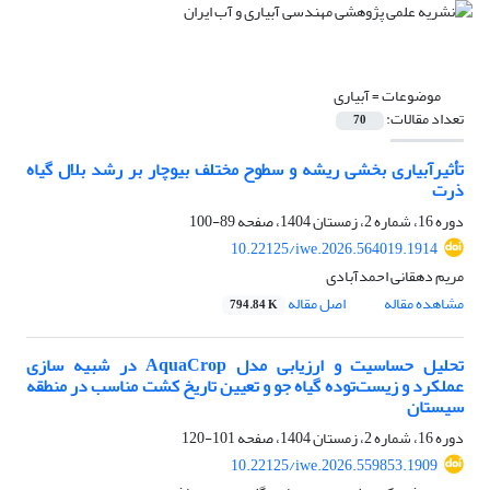
موضوعات =
آبیاری
تعداد مقالات:
70
تأثیرآبیاری بخشی ریشه و سطوح مختلف بیوچار بر رشد بلال گیاه
ذرت
دوره 16، شماره 2، زمستان 1404، صفحه
89-100
10.22125/iwe.2026.564019.1914
مریم دهقانی احمدآبادی
مشاهده مقاله
اصل مقاله
794.84 K
تحلیل حساسیت و ارزیابی مدل AquaCrop در شبیه سازی
عملکرد و زیست‌توده گیاه جو و تعیین تاریخ کشت مناسب در منطقه
سیستان
دوره 16، شماره 2، زمستان 1404، صفحه
101-120
10.22125/iwe.2026.559853.1909