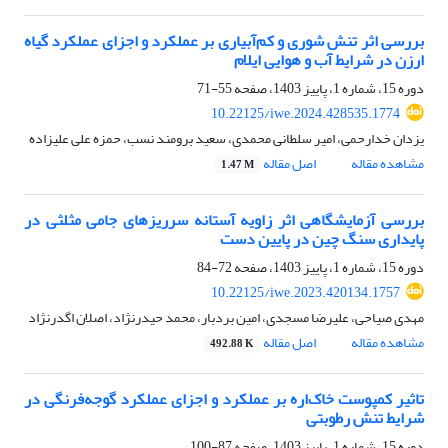
بررسی اثر تنش شوری و کم‌آبیاری بر عملکرد و اجزای عملکرد گیاه
ارزن در شرایط آب و هوایی ایلام
دوره 15، شماره 1، پاییز 1403، صفحه
55-71
10.22125/iwe.2024.428535.1774
یزدان خدارحمی، امیر سلطانی محمدی، سعید برومند نسب، حمزه علی علیزاده
مشاهده مقاله
اصل مقاله
1.47 M
بررسی آزمایشگاهی اثر زاویه آستانه سرریزهای جامی مثلثی در
پایداری سنگ چین در پایین دست
دوره 15، شماره 1، پاییز 1403، صفحه
72-84
10.22125/iwe.2023.420134.1757
مهدی صیاحی، علیرضا مسجدی، امین بردبار، محمد حیدرنژاد، اصلان اگدرنژاد
مشاهده مقاله
اصل مقاله
492.88 K
تاثیر ‌کمپوست خاک‌اره بر عملکرد و اجزای عملکرد گوجه‌فرنگی در
شرایط تنش رطوبتی
دوره 15، شماره 1، پاییز 1403، صفحه
87-100