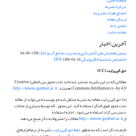
صفحه اصلی
درباره نشریه
اعضای هیات تحریریه
ارسال مقاله
تماس با ما
نقشه سایت
آخرین اخبار
نهمین همایش ملی آبخیزداری و مدیریت منابع آب و خاک
1398-09-04
اختصاص شناسه الکترونیکی DOI
1398-03-26
حق کپی‌رایت
(CC)
مقالاتی که در این نشریه منتشر شده اند تحت مجوز بین المللی( Creative
Commons Attribution cc-by 4.0) هستند.
http://newee.gonbad.ac.ir
لذا حق کپی رایت مقاله به نشریه منتقل شده و نویسنده می تواند از مقاله
تحت مجوز فوق الذکر استفاده کند. این مجوز ، که توسط بسیاری از مجلات
دسترسی آزاد استفاده می شود ، اجازه استفاده
از
http://newee.gonbad.ac.ir
مقالات را مشروط به ذکر منبع می‌دهد.
لازم به ذکر است که به منظور
حفظ حق کپی رایت
، نشریه از نرم افزارهای