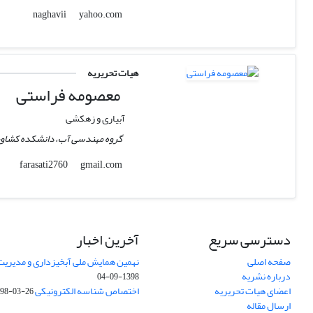
yahoo.com
naghavii
هیات تحریریه
معصومه فراستی
آبیاری و زهکشی
گروه مهندسی آب، دانشکده کشاورزی
gmail.com
farasati2760
دسترسی سریع
آخرین اخبار
صفحه اصلی
نهمین همایش ملی آبخیزداری و مدیریت
درباره نشریه
1398-09-04
اعضای هیات تحریریه
اختصاص شناسه الکترونیکی DOI
98-03-26
ارسال مقاله