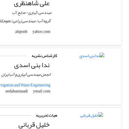
علی شاهنظری
مهندسی آبیاری- منابع آب
گروه آب/ مهندسی زراعی/علوم کشا
yahoo.com
aliponh
کارشناس نشریه
ندا بنی اسدی
انجمن مهندسی آبیاری و آب ایران
Irrigation and Water Engineering
ymail.com
nedabaniasadi
هیات تحریریه
خلیل قربانی