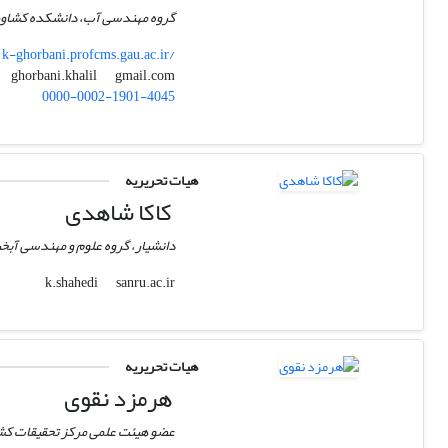
گروه مهندسی آب، دانشکده کشاورز
k-ghorbani.profcms.gau.ac.ir/
gmail.com
ghorbani.khalil
0000-0002-1901-4045
هیات تحریریه
کاکا شاهدی
دانشیار، گروه علوم و مهندسی آبخ
sanru.ac.ir
k.shahedi
هیات تحریریه
هرمزد نقوی
عضو هیئت علمی مرکز تحقیقات کشا