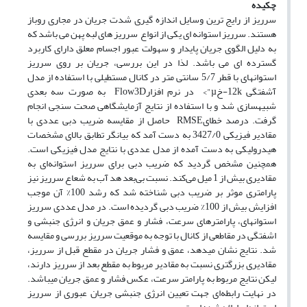
چکیده
سرریز از رایج ترین وسایل اندازه گیری شدت جریان در مجاری روباز
هستند. سرریز استوانه ای یکی از انواع سرریز های لبه پهن می باشد که
به دلیل الگوی جریان پایدار و سهولت عبور اجسام معلق دارای کاربرد
گسترده ای می باشد. لذا در این بررسی، جریان بر روی سرریز
استوانه‍ای با قطر 5/7 سانتی متر در کانال مستطیلی با استفاده از مدل
آشفتگی 12k-خµ"> در نرم افزارFlow3D به صورت سه بعدی
شبیه‍سازی شد و با استفاده از نتایج آزمایشگاهی صحت سنجی انجام
گرفت. درصد خطایRMSE حاصل از مقایسه ضریب دبی عددی با
مقادیر فیزیکی 3427/0 به دست آمد که بیانگر تطابق بالای مشخصات
هیدرولیکی به دست آمده از مدل عددی با نتایج مدل فیزیکی است.
همچنین مشخص گردید که ضریب دبی برای سرریز استوانه‌ای به
مقادیری بیش از 1 میل می‌کند. نسبت بی‌بعد هد آب به شعاع سرریز نیز
پارامتری موثر بر ضریب دبی شناخته شد که رشد 100% آن موجب
افزایش بیش از 100% ضریب دبی گردیده است. در مدل عددی سرریز
استوانه‍ای، پارامترهای سرعت، فشار و عمق جریان و انرژی جنبشی و
اشفتگی در مقاطعی از کانال با توجه به موقعیت سرریز بررسی و مقایسه
شد. نتایج نشان می­دهد، عمق و فشار جریان در مقطع قبل از سرریز،
مقادیری بزرگتری نسبت به مقادیر مربوط به مقطع بعد از سرریز دارند،
لیکن نتایج مربوط به پارامتر سرعت، عکس فشار و عمق جریان می‍باشد.
در نهایت رابطه‌ای جهت تعیین انرژی جنبشی جریان عبوری از سرریز