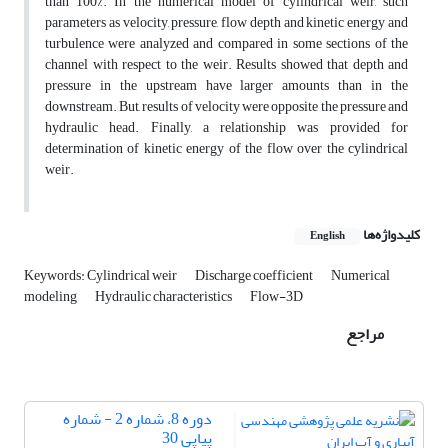
than 100%. In the numerical model of cylindrical weir, such
parameters as velocity, pressure, flow depth and kinetic energy and
turbulence were analyzed and compared in some sections of the
channel with respect to the weir. Results showed that depth and
pressure in the upstream have larger amounts than in the
downstream. But, results of velocity were opposite the pressure and
hydraulic head. Finally, a relationship was provided for
determination of kinetic energy of the flow over the cylindrical
weir.
کلیدواژه‌ها
English
Keywords: Cylindrical weir
Discharge coefficient
Numerical
modeling
Hydraulic characteristics
Flow-3D
مراجع
دوره 8، شماره 2 - شماره
پیاپی 30