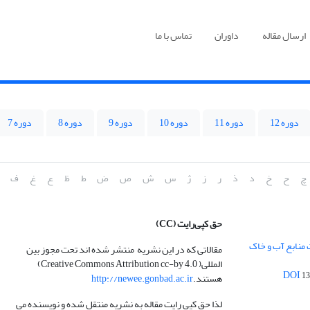
ارسال مقاله
داوران
تماس با ما
دوره 12
دوره 11
دوره 10
دوره 9
دوره 8
دوره 7
چ
ح
خ
د
ذ
ر
ز
ژ
س
ش
ص
ض
ط
ظ
ع
غ
ف
حق کپی‌رایت
(CC)
 منابع آب و خاک
مقالاتی که در این نشریه منتشر شده اند تحت مجوز بین
المللی( Creative Commons Attribution cc-by 4.0)
13
هستند.
http://newee.gonbad.ac.ir
لذا حق کپی رایت مقاله به نشریه منتقل شده و نویسنده می