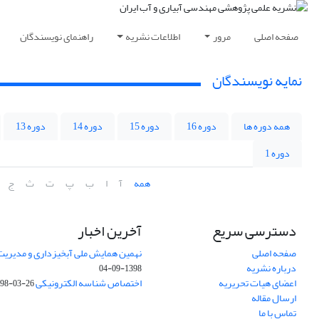
صفحه اصلی
مرور
اطلاعات نشریه
راهنمای نویسندگان
نمایه نویسندگان
همه دوره ها
دوره 16
دوره 15
دوره 14
دوره 13
دوره 1
همه
آ
ا
ب
پ
ت
ث
ج
دسترسی سریع
آخرین اخبار
صفحه اصلی
نهمین همایش ملی آبخیزداری و مدیریت
درباره نشریه
1398-09-04
اعضای هیات تحریریه
اختصاص شناسه الکترونیکی DOI
98-03-26
ارسال مقاله
تماس با ما