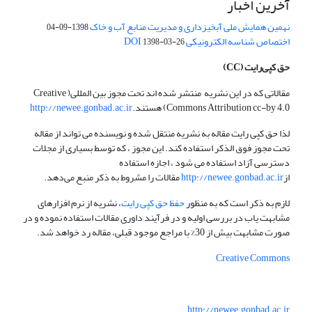
آخرین اخبار
نهمین همایش ملی آبخیزداری و مدیریت منابع آب و خاک
1398-09-04
اختصاص شناسه الکترونیکی DOI
1398-03-26
حق کپی‌رایت
(CC)
مقالاتی که در این نشریه منتشر شده اند تحت مجوز بین المللی( Creative
Commons Attribution cc-by 4.0) هستند.
http://newee.gonbad.ac.ir
لذا حق کپی رایت مقاله به نشریه منتقل شده و نویسنده می تواند از مقاله
تحت مجوز فوق الذکر استفاده کند. این مجوز ، که توسط بسیاری از مجلات
دسترسی آزاد استفاده می شود ، اجازه استفاده
از
http://newee.gonbad.ac.ir
مقالات را مشروط به ذکر منبع می‌دهد.
لازم به ذکر است که به منظور
حفظ حق کپی رایت
، نشریه از نرم افزارهای
مشابهت یاب در بررسی اولیه و در فرآیند داوری مقالات استفاده نموده و در
صورت مشابهت بیش از 30% با مراجع موجود قبلی، مقاله رد خواهد شد.
Creative Commons
http://newee.gonbad.ac.ir