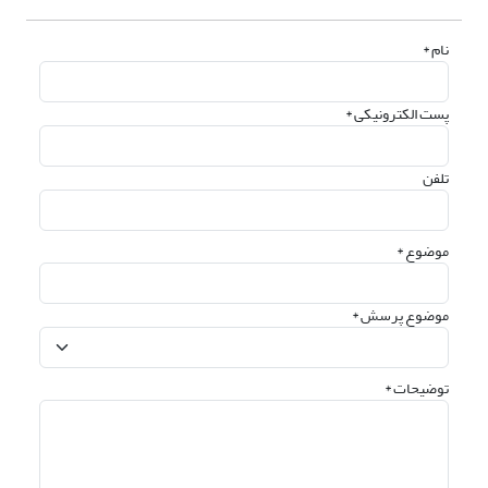
نام *
پست الکترونیکی *
تلفن
موضوع *
موضوع پرسش *
توضیحات *