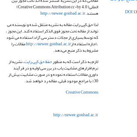
مقالاتی که در این نشریه منتشر شده اند تحت مجوز بین
المللی( Creative Commons Attribution cc-by 4.0)
13
هستند.
http://newee.gonbad.ac.ir
لذا حق کپی رایت مقاله به نشریه منتقل شده و نویسنده می
تواند از مقاله تحت مجوز فوق الذکر استفاده کند. این مجوز ،
که توسط بسیاری از مجلات دسترسی آزاد استفاده می شود
، اجازه استفاده از
http://newee.gonbad.ac.ir
مقالات را
مشروط به ذکر منبع می‌دهد.
لازم به ذکر است که به منظور
حفظ حق کپی رایت
، نشریه از
نرم افزارهای مشابهت یاب در بررسی اولیه و در فرآیند
داوری مقالات استفاده نموده و در صورت مشابهت بیش از
30% با مراجع موجود قبلی، مقاله رد خواهد شد.
Creative Commons
http://newee.gonbad.ac.ir