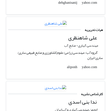
yahoo.com
dehghanisanij
هیات تحریریه
علی شاهنظری
مهندسی آبیاری- منابع آب
گروه آب/ مهندسی زراعی/علوم کشاورزی و منابع طبیعی ساری/
ساری/ایران
yahoo.com
aliponh
کارشناس نشریه
ندا بنی اسدی
انجمن مهندسی آبیاری و آب ایران