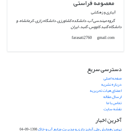
معصومه فراستی
آبیاری و زهکشی
گروه مهندسی آب، دانشکده کشاورزی، دانشگاه رازی، کرمانشاه، و
دانشگاه گنبد کاووس، گنبد، ایران
gmail.com
farasati2760
دسترسی سریع
صفحه اصلی
درباره نشریه
اعضای هیات تحریریه
ارسال مقاله
تماس با ما
نقشه سایت
آخرین اخبار
نهمین همایش ملی آبخیزداری و مدیریت منابع آب و خاک
1398-09-04