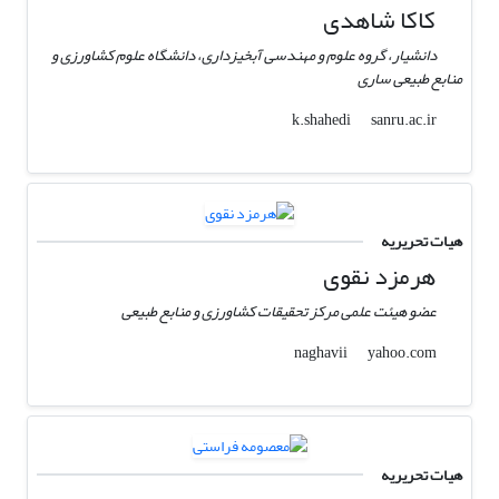
کاکا شاهدی
دانشیار، گروه علوم و مهندسی آبخیزداری، دانشگاه علوم کشاورزی و
منابع طبیعی ساری
sanru.ac.ir
k.shahedi
هیات تحریریه
هرمزد نقوی
عضو هیئت علمی مرکز تحقیقات کشاورزی و منابع طبیعی
yahoo.com
naghavii
هیات تحریریه