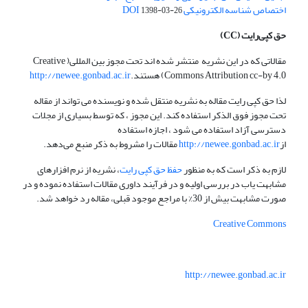
اختصاص شناسه الکترونیکی DOI
1398-03-26
حق کپی‌رایت
(CC)
مقالاتی که در این نشریه منتشر شده اند تحت مجوز بین المللی( Creative
Commons Attribution cc-by 4.0) هستند.
http://newee.gonbad.ac.ir
لذا حق کپی رایت مقاله به نشریه منتقل شده و نویسنده می تواند از مقاله
تحت مجوز فوق الذکر استفاده کند. این مجوز ، که توسط بسیاری از مجلات
دسترسی آزاد استفاده می شود ، اجازه استفاده
از
http://newee.gonbad.ac.ir
مقالات را مشروط به ذکر منبع می‌دهد.
لازم به ذکر است که به منظور
حفظ حق کپی رایت
، نشریه از نرم افزارهای
مشابهت یاب در بررسی اولیه و در فرآیند داوری مقالات استفاده نموده و در
صورت مشابهت بیش از 30% با مراجع موجود قبلی، مقاله رد خواهد شد.
Creative Commons
http://newee.gonbad.ac.ir