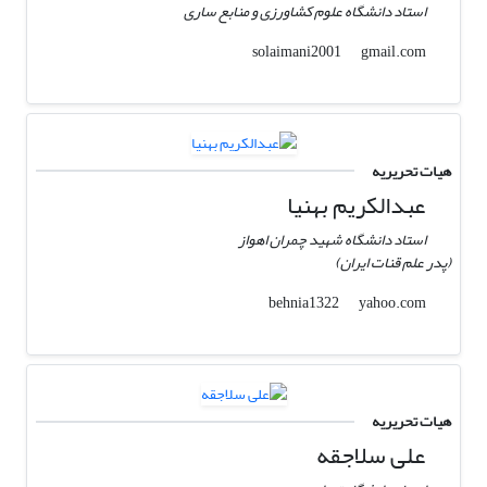
استاد دانشگاه علوم کشاورزی و منابع ساری
gmail.com
solaimani2001
هیات تحریریه
عبدالکریم بهنیا
استاد دانشگاه شهید چمران اهواز
(پدر علم قنات ایران)
yahoo.com
behnia1322
هیات تحریریه
علی سلاجقه