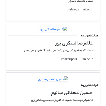
استاد دانشگاه تهران
ut.ac.ir
salajegh
هیات تحریریه
غلامرضا لشکری پور
استاد گروه آموزشی زمین شناسی دانشگاه فردوسی مشهد
um.ac.ir
lashkaripour
هیات تحریریه
حسین دهقانی سانیج
دانشیار موسسه تحقیقات فنی و مهندسی کشاورزی