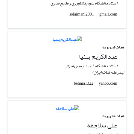
استاد دانشگاه علوم کشاورزی و منابع ساری
gmail.com
solaimani2001
هیات تحریریه
عبدالکریم بهنیا
استاد دانشگاه شهید چمران اهواز
(پدر علم قنات ایران)
yahoo.com
behnia1322
هیات تحریریه
علی سلاجقه