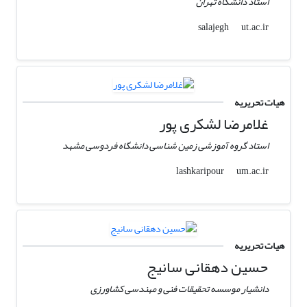
استاد دانشگاه تهران
ut.ac.ir
salajegh
هیات تحریریه
غلامرضا لشکری پور
استاد گروه آموزشی زمین شناسی دانشگاه فردوسی مشهد
um.ac.ir
lashkaripour
هیات تحریریه
حسین دهقانی سانیج
دانشیار موسسه تحقیقات فنی و مهندسی کشاورزی