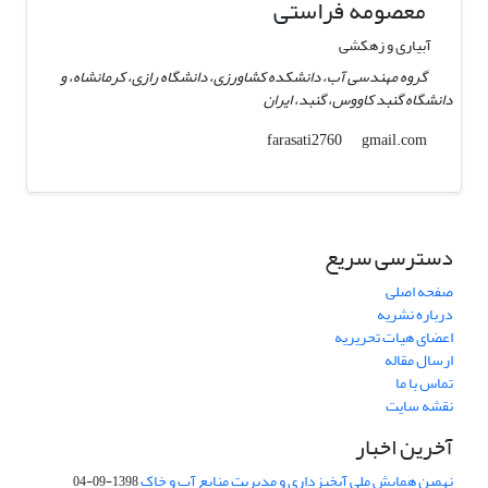
معصومه فراستی
آبیاری و زهکشی
گروه مهندسی آب، دانشکده کشاورزی، دانشگاه رازی، کرمانشاه، و
دانشگاه گنبد کاووس، گنبد، ایران
gmail.com
farasati2760
دسترسی سریع
صفحه اصلی
درباره نشریه
اعضای هیات تحریریه
ارسال مقاله
تماس با ما
نقشه سایت
آخرین اخبار
نهمین همایش ملی آبخیزداری و مدیریت منابع آب و خاک
1398-09-04