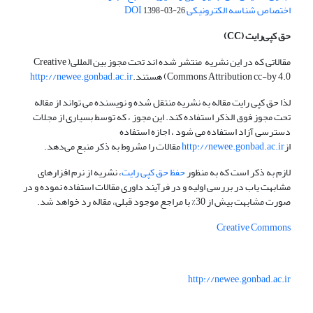
اختصاص شناسه الکترونیکی DOI
1398-03-26
حق کپی‌رایت
(CC)
مقالاتی که در این نشریه منتشر شده اند تحت مجوز بین المللی( Creative
Commons Attribution cc-by 4.0) هستند.
http://newee.gonbad.ac.ir
لذا حق کپی رایت مقاله به نشریه منتقل شده و نویسنده می تواند از مقاله
تحت مجوز فوق الذکر استفاده کند. این مجوز ، که توسط بسیاری از مجلات
دسترسی آزاد استفاده می شود ، اجازه استفاده
از
http://newee.gonbad.ac.ir
مقالات را مشروط به ذکر منبع می‌دهد.
لازم به ذکر است که به منظور
حفظ حق کپی رایت
، نشریه از نرم افزارهای
مشابهت یاب در بررسی اولیه و در فرآیند داوری مقالات استفاده نموده و در
صورت مشابهت بیش از 30% با مراجع موجود قبلی، مقاله رد خواهد شد.
Creative Commons
http://newee.gonbad.ac.ir