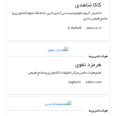
کاکا شاهدی
دانشیار، گروه علوم و مهندسی آبخیزداری، دانشگاه علوم کشاورزی و
منابع طبیعی ساری
sanru.ac.ir
k.shahedi
هیات تحریریه
هرمزد نقوی
عضو هیئت علمی مرکز تحقیقات کشاورزی و منابع طبیعی
yahoo.com
naghavii
هیات تحریریه