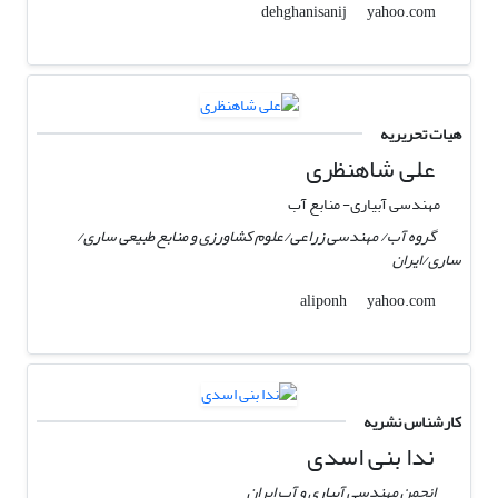
yahoo.com
dehghanisanij
هیات تحریریه
علی شاهنظری
مهندسی آبیاری- منابع آب
گروه آب/ مهندسی زراعی/علوم کشاورزی و منابع طبیعی ساری/
ساری/ایران
yahoo.com
aliponh
کارشناس نشریه
ندا بنی اسدی
انجمن مهندسی آبیاری و آب ایران