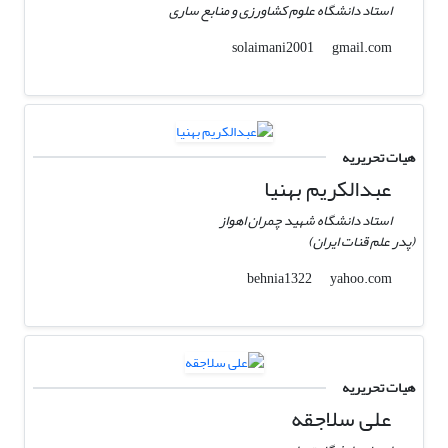
استاد دانشگاه علوم کشاورزی و منابع ساری
gmail.com
solaimani2001
هیات تحریریه
عبدالکریم بهنیا
استاد دانشگاه شهید چمران اهواز
(پدر علم قنات ایران)
yahoo.com
behnia1322
هیات تحریریه
علی سلاجقه