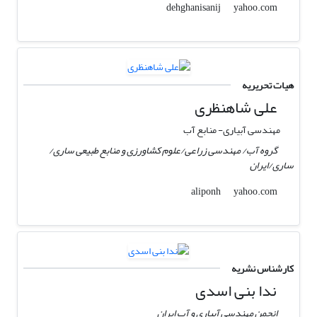
yahoo.com
dehghanisanij
هیات تحریریه
علی شاهنظری
مهندسی آبیاری- منابع آب
گروه آب/ مهندسی زراعی/علوم کشاورزی و منابع طبیعی ساری/
ساری/ایران
yahoo.com
aliponh
کارشناس نشریه
ندا بنی اسدی
انجمن مهندسی آبیاری و آب ایران