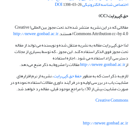
اختصاص شناسه الکترونیکی DOI
1398-03-26
حق کپی‌رایت
(CC)
مقالاتی که در این نشریه منتشر شده اند تحت مجوز بین المللی( Creative
Commons Attribution cc-by 4.0) هستند.
http://newee.gonbad.ac.ir
لذا حق کپی رایت مقاله به نشریه منتقل شده و نویسنده می تواند از مقاله
تحت مجوز فوق الذکر استفاده کند. این مجوز ، که توسط بسیاری از مجلات
دسترسی آزاد استفاده می شود ، اجازه استفاده
از
http://newee.gonbad.ac.ir
مقالات را مشروط به ذکر منبع می‌دهد.
لازم به ذکر است که به منظور
حفظ حق کپی رایت
، نشریه از نرم افزارهای
مشابهت یاب در بررسی اولیه و در فرآیند داوری مقالات استفاده نموده و در
صورت مشابهت بیش از 30% با مراجع موجود قبلی، مقاله رد خواهد شد.
Creative Commons
http://newee.gonbad.ac.ir