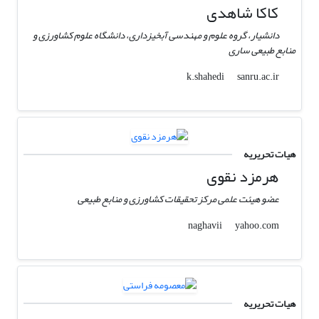
کاکا شاهدی
دانشیار، گروه علوم و مهندسی آبخیزداری، دانشگاه علوم کشاورزی و
منابع طبیعی ساری
sanru.ac.ir
k.shahedi
هیات تحریریه
هرمزد نقوی
عضو هیئت علمی مرکز تحقیقات کشاورزی و منابع طبیعی
yahoo.com
naghavii
هیات تحریریه