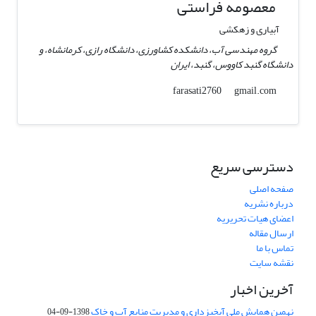
معصومه فراستی
آبیاری و زهکشی
گروه مهندسی آب، دانشکده کشاورزی، دانشگاه رازی، کرمانشاه، و
دانشگاه گنبد کاووس، گنبد، ایران
gmail.com
farasati2760
دسترسی سریع
صفحه اصلی
درباره نشریه
اعضای هیات تحریریه
ارسال مقاله
تماس با ما
نقشه سایت
آخرین اخبار
نهمین همایش ملی آبخیزداری و مدیریت منابع آب و خاک
1398-09-04