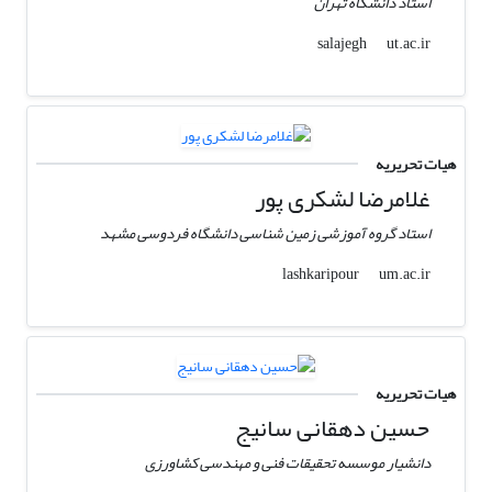
استاد دانشگاه تهران
ut.ac.ir
salajegh
هیات تحریریه
غلامرضا لشکری پور
استاد گروه آموزشی زمین شناسی دانشگاه فردوسی مشهد
um.ac.ir
lashkaripour
هیات تحریریه
حسین دهقانی سانیج
دانشیار موسسه تحقیقات فنی و مهندسی کشاورزی