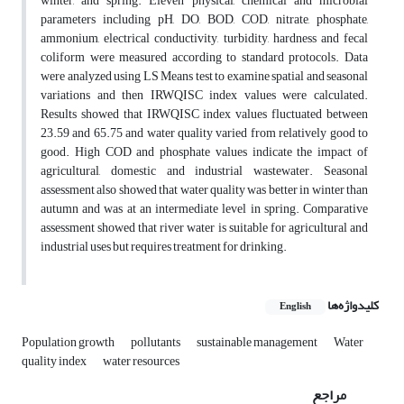
winter, and spring. Eleven physical, chemical and microbial
parameters including pH, DO, BOD, COD, nitrate, phosphate,
ammonium, electrical conductivity, turbidity, hardness and fecal
coliform were measured according to standard protocols. Data
were analyzed using LS Means test to examine spatial and seasonal
variations and then IRWQISC index values were calculated.
Results showed that IRWQISC index values fluctuated between
23.59 and 65.75 and water quality varied from relatively good to
good. High COD and phosphate values indicate the impact of
agricultural, domestic and industrial wastewater. Seasonal
assessment also showed that water quality was better in winter than
autumn and was at an intermediate level in spring. Comparative
assessment showed that river water is suitable for agricultural and
industrial uses but requires treatment for drinking.
کلیدواژه‌ها
English
Population growth
pollutants
sustainable management
Water
quality index
water resources
مراجع