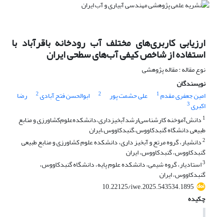
ارزیابی کاربری‌های مختلف آب رودخانه باقرآباد با
استفاده از شاخص کیفی آب‌های سطحی ایران
نوع مقاله : مقاله پژوهشی
نویسندگان
2
2
1
امین جعفری مقدم
علی حشمت پور
ابوالحسن فتح آبادی
رضا
3
اکبری
1
دانش‌آموخنه ‌کارشناسی‌ارشد‌آبخیزداری،‌دانشکده‌علوم‌کشاورزی و منابع
طبیعی دانشگاه گنبدکاووس،گنبدکاووس،ایران
2
دانشیار، گروه مرتع و آبخیز داری، دانشکده علوم کشاورزی و منابع طبیعی
گنبدکاووس، گنبدکاووس، ایران
3
استادیار، گروه شیمی، دانشکده علوم پایه، دانشگاه گنبدکاووس،
گنبدکاووس، ایران
10.22125/iwe.2025.543534.1895
چکیده