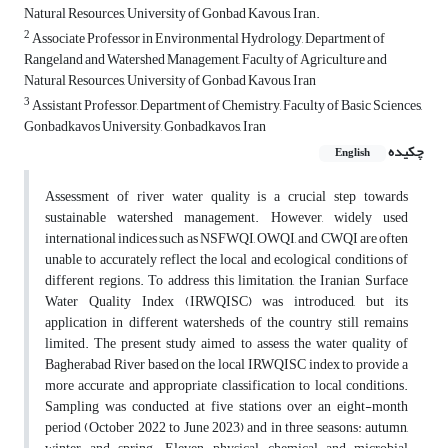
Natural Resources, University of Gonbad Kavous, Iran.
2
Associate Professor in Environmental Hydrology, Department of
Rangeland and Watershed Management, Faculty of Agriculture and
Natural Resources, University of Gonbad Kavous, Iran
3
Assistant Professor, Department of Chemistry, Faculty of Basic Sciences,
Gonbadkavos University, Gonbadkavos, Iran
چکیده
English
Assessment of river water quality is a crucial step towards
sustainable watershed management. However, widely used
international indices such as NSFWQI, OWQI, and CWQI are often
unable to accurately reflect the local and ecological conditions of
different regions. To address this limitation, the Iranian Surface
Water Quality Index (IRWQISC) was introduced, but its
application in different watersheds of the country still remains
limited. The present study aimed to assess the water quality of
Bagherabad River based on the local IRWQISC index to provide a
more accurate and appropriate classification to local conditions.
Sampling was conducted at five stations over an eight-month
period (October 2022 to June 2023) and in three seasons: autumn,