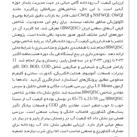
ارزیابی کیفیت آب رودخانه گامی حیاتی در جهت مدیریت پایدار حوزه
آبخیز است. با این حال، شاخص‌های بین‌المللی پرکاربرد مانند
NSFWQI، OWQI و CWQI اغلب قادر به بازتاب دقیق شرایط بومی و
اکولوژیکی مناطق مختلف نیستند. برای رفع این محدودیت، شاخص
کیفی آب‌های سطحی ایران (IRWQISC) معرفی شد، اما کاربرد آن در
حوزه‌های آبخیز مختلف کشور هنوز محدود باقی مانده است. پژوهش
حاضر با هدف ارزیابی کیفیت آب رودخانه باقرآباد بر پایه شاخص بومی
IRWQISC انجام شد تا طبقه‌بندی دقیق‌تر و متناسب‌تری با شرایط محلی
ارائه دهد. نمونه‌برداری در پنج ایستگاه طی یک دوره هشت‌ماهه (اکتبر
۲۰۲۲ تا ژوئن ۲۰۲۳) و در سه فصل پاییز، زمستان و بهار انجام شد. 11
پارامتر فیزیکی و شیمیایی و میکروبی شامل pH، DO، BOD، COD،
نیترات، فسفات، آمونیوم، هدایت الکتریکی، کدورت، سختی و کلیفرم
مدفوعی مطابق پروتکل‌های استاندارد اندازه‌گیری گردید. داده‌ها با
آزمون LS Means برای بررسی تغییرات مکانی و فصلی تحلیل و سپس
مقادیر شاخص IRWQISC محاسبه شد. نتایج نشان داد مقادیر شاخص
IRWQISC بین 23/59 تا 65/75 در نوسان بوده و کیفیت آب از نسبتاً
خوب تا خوب متغیر است. مقادیر بالای COD و فسفات بیانگر تأثیر
پساب‌های کشاورزی، فاضلاب خانگی و پساب صنعتی است. بررسی
فصلی نیز نشان داد که کیفیت آب در زمستان بهتر از پاییز و در بهار در
سطح میانی قرار دارد. ارزیابی تطبیقی نشان داد آب رودخانه برای
مصارف کشاورزی و صنعتی مناسب است اما برای شرب نیازمند تصفیه