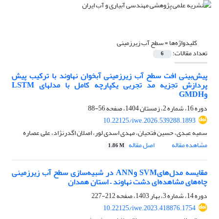
کلیدواژه‌ها =
سطح آب زیرزمینی
تعداد مقالات:
6
پیش‌بینی افت سطح آب زیرزمینی آبخوان نهاوند با ترکیب پیش
پردازش تجزیه مد تجربی یکپارچه کامل با مدلهای LSTM
وGMDH
دوره 16، شماره 2، زمستان 1404، صفحه
56-88
10.22125/iwe.2026.539288.1893
سمیه عبدی، حسین فتحیان، مهدی اسدی لور، اصلان اگدرنژاد، علی عصاره
مشاهده مقاله
اصل مقاله
1.86 M
مقایسه مدل‌هایSVM وANN در شبیه‌سازی سطح آب زیرزمینی
چاه‌های مشاهده‌ای دشت نهاوند – استان همدان
دوره 14، شماره 3، بهار 1403، صفحه
212-227
10.22125/iwe.2023.418876.1754