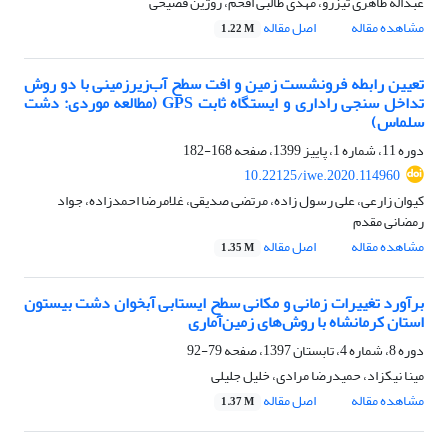
عبداله طاهری تیزرو، مهدی طالبی افخم، روژین فصیحی
مشاهده مقاله
اصل مقاله
1.22 M
تعیین رابطه فرونشست زمین و افت سطح آب‌زیرزمینی با دو روش
تداخل سنجی راداری و ایستگاه ثابت GPS (مطالعه موردی: دشت
سلماس)
دوره 11، شماره 1، پاییز 1399، صفحه
168-182
10.22125/iwe.2020.114960
کیوان زارعی، علی رسول زاده، مرتضی صدیقی، غلامرضا احمدزاده، جواد
رمضانی مقدم
مشاهده مقاله
اصل مقاله
1.35 M
برآورد تغییرات زمانی و مکانی سطح ایستابی آبخوان‌ دشت بیستون
استان کرمانشاه با روش‌های زمین‌آماری
دوره 8، شماره 4، تابستان 1397، صفحه
79-92
مینا نیکزاد، حمیدرضا مرادی، خلیل جلیلی
مشاهده مقاله
اصل مقاله
1.37 M