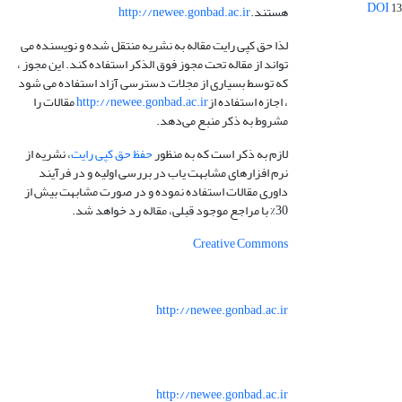
13
هستند.
http://newee.gonbad.ac.ir
لذا حق کپی رایت مقاله به نشریه منتقل شده و نویسنده می
تواند از مقاله تحت مجوز فوق الذکر استفاده کند. این مجوز ،
که توسط بسیاری از مجلات دسترسی آزاد استفاده می شود
، اجازه استفاده از
http://newee.gonbad.ac.ir
مقالات را
مشروط به ذکر منبع می‌دهد.
لازم به ذکر است که به منظور
حفظ حق کپی رایت
، نشریه از
نرم افزارهای مشابهت یاب در بررسی اولیه و در فرآیند
داوری مقالات استفاده نموده و در صورت مشابهت بیش از
30% با مراجع موجود قبلی، مقاله رد خواهد شد.
Creative Commons
http://newee.gonbad.ac.ir
http://newee.gonbad.ac.ir