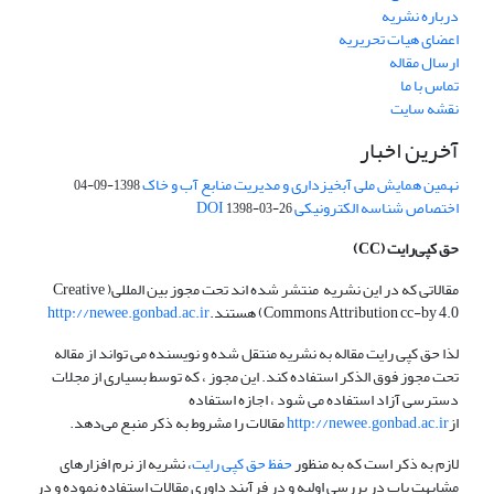
درباره نشریه
اعضای هیات تحریریه
ارسال مقاله
تماس با ما
نقشه سایت
آخرین اخبار
نهمین همایش ملی آبخیزداری و مدیریت منابع آب و خاک
1398-09-04
اختصاص شناسه الکترونیکی DOI
1398-03-26
حق کپی‌رایت
(CC)
مقالاتی که در این نشریه منتشر شده اند تحت مجوز بین المللی( Creative
Commons Attribution cc-by 4.0) هستند.
http://newee.gonbad.ac.ir
لذا حق کپی رایت مقاله به نشریه منتقل شده و نویسنده می تواند از مقاله
تحت مجوز فوق الذکر استفاده کند. این مجوز ، که توسط بسیاری از مجلات
دسترسی آزاد استفاده می شود ، اجازه استفاده
از
http://newee.gonbad.ac.ir
مقالات را مشروط به ذکر منبع می‌دهد.
لازم به ذکر است که به منظور
حفظ حق کپی رایت
، نشریه از نرم افزارهای
مشابهت یاب در بررسی اولیه و در فرآیند داوری مقالات استفاده نموده و در