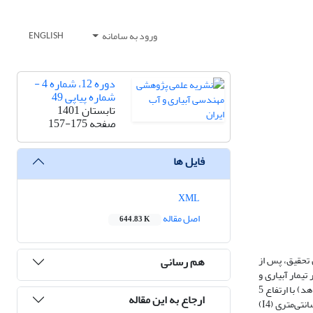
ورود به سامانه
ENGLISH
دوره 12، شماره 4 -
شماره پیاپی 49
تابستان 1401
صفحه
157-175
فایل ها
XML
اصل مقاله
644.83 K
 تحقیق، پس از
هم رسانی
ر تیمار آبیاری و
سه تکرار در طول یک ‌فصل کشت برنج در مزرعه پژوهشی دانشگاه علوم کشاورزی و منابع طبیعی ساری اجرا شد. تیمارهای آبیاری شامل آبیاری متداول یا غرقابی (شاهد) با ارتفاع 5
ارجاع به این مقاله
سانتی­متری آب در بالای سطح خاک (I1)، کنترل سطح ایستابی در سطح خاک (I2)، کنترل سطح ایستابی در عمق 5 سانتی‌متری (I3) و کنترل سطح ایستابی در عمق 15 سانتی‌متری (I4)