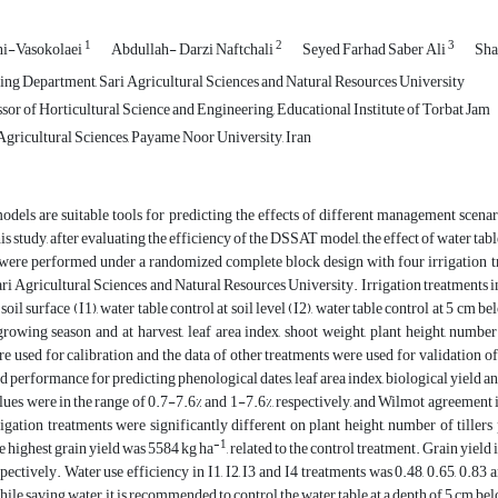
1
2
3
i-Vasokolaei
Abdullah- Darzi Naftchali
Seyed Farhad Saber Ali
Sha
ng Department, Sari Agricultural Sciences and Natural Resources University
sor of Horticultural Science and Engineering, Educational Institute of Torbat Jam
gricultural Sciences, Payame Noor University, Iran
dels are suitable tools for predicting the effects of different management scenar
his study, after evaluating the efficiency of the DSSAT model, the effect of water t
were performed under a randomized complete block design with four irrigation tre
ari Agricultural Sciences and Natural Resources University. Irrigation treatments i
oil surface (I1), water table control at soil level (I2), water table control at 5 cm b
rowing season and at harvest, leaf area index, shoot weight, plant height, number
e used for calibration and the data of other treatments were used for validation 
 performance for predicting phenological dates, leaf area index, biological yield and
s were in the range of 0.7-7.6% and 1-7.6%, respectively, and Wilmot agreement in
rigation treatments were significantly different on plant height, number of tillers 
-1
he highest grain yield was 5584 kg ha
, related to the control treatment. Grain yield 
spectively. Water use efficiency in I1, I2, I3 and I4 treatments was 0.48, 0.65, 0.83 
ile saving water, it is recommended to control the water table at a depth of 5 cm bel