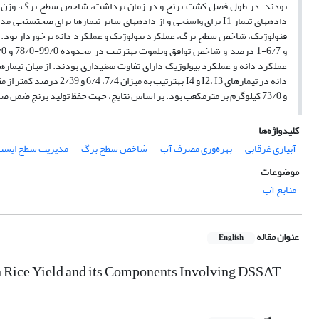
بودند. در طول فصل کشت برنج و در زمان برداشت، شاخص سطح برگ، وزن خشک ا
داده­های تیمار I1 برای واسنجی و از داده­های سایر تیمارها برای 
و 73/0 کیلوگرم بر مترمکعب بود. بر اساس نتایج، جهت حفظ تولید برنج ضمن صرفه‌جویی آب، استفاده از روش کنترل سطح ایستابی در عمق 5 سانتی‌متری سطح خاک توصیه می‌شود.
کلیدواژه‌ها
آبیاری غرقابی
بهره‌وری مصرف آب
شاخص سطح برگ
مدیریت سطح ایستا
موضوعات
منابع آب
عنوان مقاله
English
n Rice Yield and its Components Involving DSSAT