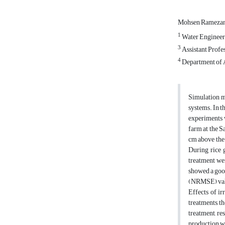
Mohsen Ramezan
1
Water Engineeri
3
Assistant Profes
4
Department of A
Simulation mo
systems. In t
experiments 
farm at the S
cm above the s
During rice g
treatment wer
showed a good
(NRMSE) value
Effects of ir
treatments, t
treatment, re
production wh