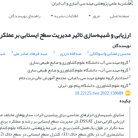
صفحه اصلی
مرور
اطلاعات نشریه
راهنمای نویسندگان
ارزیابی و شبیه‌سازی تاثیر مدیریت سطح ایستابی بر عملکرد برن
نویسندگان
3
2
1
محسن رمضانی واسوکلائی
عبدالله درزی
سید فرهاد صابر علی
شهر
1
گروه مهندسی آب دانشگاه علوم کشاورزی و منابع طبیعی ساری
2
گروه مهندسی آب- دانشگاه علوم کشاورزی و منابع طبیعی ساری
3
استادیار گروه علوم و مهندسی باغبانی، مجتمع آموزش عالی تربت جام
4
گروه علوم کشاورزی، دانشگاه پیام نور، ایران
10.22125/iwe.2022.150689
چکیده
مدل­های شبیه­سازی ابزارهای مناسبی برای پیش­بینی اثرات سناریوهای مختلف م
ارزیابی کارایی مدل DSSAT، اثر مدیریت سطح ایستابی بر رشد