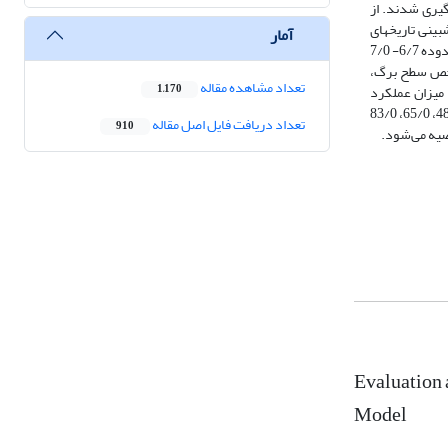
گیری شدند. از
­بینی تاریخ­های
آمار
فنولوژیک، شاخص سطح برگ، عملکرد بیولوژیک و عملکرد دانه برخوردار بود. در مرحله واسنجی و صحت­سنجی، جذر میانگین مربعات خطای نرمال شده به­ترتیب در محدوده 6/7- 7/0
 در هر کپه، شاخص سطح برگ،
تعداد مشاهده مقاله
ر) مربوط به تیمار شاهد بود. میزان عملکرد
1,170
دانه در تیمارهای I2، I3 و I4 به­ترتیب به میزان 7/4، 6/4 و 2/39 درصد کمتر از مقدار آن در تیمار شاهد بود. بهره­وری مصرف آب در تیمارهای I1، I2، I3 و I4 به­ترتیب 48/0، 65/0، 83/0
تعداد دریافت فایل اصل مقاله
910
Evaluation 
Model