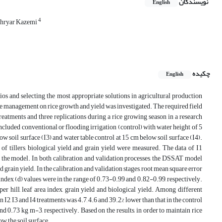
نویسندگان
English
4
hryar Kazemi
چکیده
English
ios and selecting the most appropriate solutions in agricultural production
able management on rice growth and yield was investigated. The required field
atments and three replications during a rice growing season in a research
ncluded conventional or flooding irrigation (control) with water height of 5
elow soil surface (I3) and water table control at 15 cm below soil surface (I4).
 of tillers, biological yield and grain yield were measured. The data of I1
of the model. In both calibration and validation processes, the DSSAT model
 grain yield. In the calibration and validation stages, root mean square error
dex (d) values were in the range of 0.73-0.99 and 0.82-0.99, respectively.
per hill, leaf area index, grain yield and biological yield. Among different
in I2, I3 and I4 treatments was 4.7, 4.6 and 39.2% lower than that in the control
and 0.73 kg m-3, respectively. Based on the results, in order to maintain rice
ow the soil surface.