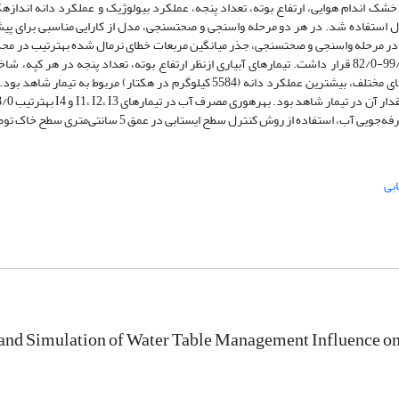
ندام هوایی، ارتفاع بوته، تعداد پنجه، عملکرد بیولوژیک و عملکرد دانه اندازه­
صحت­سنجی مدل استفاده شد. در هر دو مرحله واسنجی و صحت­سنجی، مدل از کارایی مناسبی برای پیش
و 6/7-1 درصد و شاخص توافق ویلموت به­ترتیب در محدوده 99/0-78/0 و 99/0-82/0 قرار داشت. تیمارهای آبیاری ازنظر ارتفاع بوته، تعداد پنجه
عملکرد دانه و عملکرد بیولوژیک دارای تفاوت معنی­داری بودند. از میان تیمارهای مختلف، بیشترین عملکرد دانه (5584 کیلوگرم در هکتا
بی
and Simulation of Water Table Management Influence o