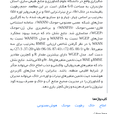
شالیزاری واقع در دانشگاه علوم کشاورزی و منابع طبیعی ساری، استان
مازندران، به مساحت 6/0 هکتار، است. در این مطالعه، حجم رطوبت
باقیمانده در خاک (θr)، نرخ نیترات‌زایی (kn) و نرخ هیدرولیز اوره (kh)
به‌ترتیب بر اساس چهار، چهار و دو سناریو تعریف شده، با به کارگیری
مدل‌های شبکه عصبی مصنوعی-موجک (WANN)، سامانه استنتاجی
فازی-عصبی-موجک (WANFIS) و برنامه‌ریزی بیان ژن-موجک
(WGEP)، مدلسازی شد. نتایج نشان داد که درصد بهبود عملکرد
مدل‌های WGEP نسبت به WANFIS و مدل WANFIS نسبت به
WANN با در نظر گرفتن شاخص ارزیابی RMSE به‌ترتیب برای سه
متغیرθr ، kn و kh (96/16، 87/41)، (72/85، 00/1) و (37/20، 27/3) به
دست آمد. مدل WGEP دارای بیشترین مقدار R و کم‌ترین مقادیر
RMSE و MAE جهت تخمین متغیرهایθr ، kn و kh می‌باشد. نتایج نشان
داد که متغیرهای هیدرولیکی، واکنشی و جذب املاح خاک می‌تواند متأثر
از شرایط اقلیمی منطقه، باشد. بنابراین، ارائه مدل‌های کاربردی
هوشمند جهت تخمین متغیرهای نیترات و اوره در خاک، می‌تواند مدیران
و کشاورزان را در مدیریت صحیح منابع آب و خاک و مصرف بهینه کود
نیتروژن با صرف هزینه و زمان کم‌تر، یاری دهد.
کلیدواژه‌ها
املاح
خاک
رطوبت
موجک
هوش مصنوعی
موضوعات