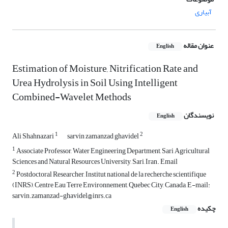
آبیاری
عنوان مقاله
English
Estimation of Moisture, Nitrification Rate and
Urea Hydrolysis in Soil Using Intelligent
Combined-Wavelet Methods
نویسندگان
English
1
2
Ali Shahnazari
sarvin zamanzad ghavidel
1
Associate Professor, Water Engineering Department, Sari Agricultural
Sciences and Natural Resources University, Sari, Iran. Email
2
Postdoctoral Researcher, Institut national de la recherche scientifique
(INRS), Centre Eau Terre Environnement, Quebec City, Canada, E-mail:
sarvin.zamanzad-ghavidel@inrs.ca
چکیده
English