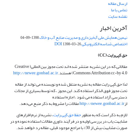
ارسال مقاله
تماس با ما
نقشه سایت
آخرین اخبار
نهمین همایش ملی آبخیزداری و مدیریت منابع آب و خاک
1398-09-04
اختصاص شناسه الکترونیکی DOI
1398-03-26
حق کپی‌رایت
(CC)
مقالاتی که در این نشریه منتشر شده اند تحت مجوز بین المللی( Creative
Commons Attribution cc-by 4.0) هستند.
http://newee.gonbad.ac.ir
لذا حق کپی رایت مقاله به نشریه منتقل شده و نویسنده می تواند از مقاله
تحت مجوز فوق الذکر استفاده کند. این مجوز ، که توسط بسیاری از مجلات
دسترسی آزاد استفاده می شود ، اجازه استفاده
از
http://newee.gonbad.ac.ir
مقالات را مشروط به ذکر منبع می‌دهد.
لازم به ذکر است که به منظور
حفظ حق کپی رایت
، نشریه از نرم افزارهای
مشابهت یاب در بررسی اولیه و در فرآیند داوری مقالات استفاده نموده و در
صورت مشابهت بیش از 30% با مراجع موجود قبلی، مقاله رد خواهد شد.