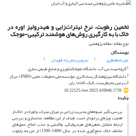
تخمین رطوبت، نرخ نیترات‌زایی و هیدرولیز اوره در
خاک با به کارگیری روش‌های هوشمند ترکیبی-موجک
نوع مقاله : مقاله پژوهشی
نویسندگان
2
1
علی شاهنظری
سروین زمان زاد قویدل
1
گروه مهندسی آب، دانشگاه علوم کشاورزی و منابع طبیعی ساری
2
دانشگاه تهپژوهشگر پسادکتری، مؤسسه ملی تحقیقات علمی (INRS)، مرکز
آب زمین محیط‌زیست، کبک، کانادا. ران
10.22125/iwe.2023.410046.1739
چکیده
بررسی تأثیر شیوه‌های مدیریت زراعی بر میزان نیترات و اوره در خاک از
اهمیت ویژه‌ای برخودار است. هدف از این مطالعه، مدلسازی و بررسی
ارتباط متقابل متغیرهای هیدرولیکی، واکنشی و جذب املاح عمق‌های
مختلف خاک جمع‌آوری شده در سال (1400-1399) از مزرعه پایلوت