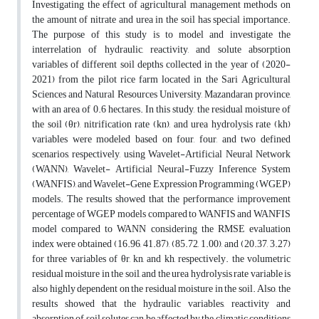
Investigating the effect of agricultural management methods on
the amount of nitrate and urea in the soil has special importance.
The purpose of this study is to model and investigate the
interrelation of hydraulic, reactivity, and solute absorption
variables of different soil depths collected in the year of (2020-
2021) from the pilot rice farm located in the Sari Agricultural
Sciences and Natural Resources University, Mazandaran province,
with an area of 0.6 hectares. In this study, the residual moisture of
the soil (θr), nitrification rate (kn), and urea hydrolysis rate (kh)
variables were modeled based on four, four, and two defined
scenarios, respectively, using Wavelet-Artificial Neural Network
(WANN), Wavelet- Artificial Neural-Fuzzy Inference System
(WANFIS), and Wavelet-Gene Expression Programming (WGEP)
models. The results showed that the performance improvement
percentage of WGEP models compared to WANFIS and WANFIS
model compared to WANN considering the RMSE evaluation
index were obtained (16.96, 41.87), (85.72, 1.00), and (20.37, 3.27)
for three variables of θr, kn, and kh, respectively. the volumetric
residual moisture in the soil, and the urea hydrolysis rate variable is
also highly dependent on the residual moisture in the soil. Also, the
results showed that the hydraulic variables, reactivity and
absorption of soil solutes can be affected by the climatic conditions