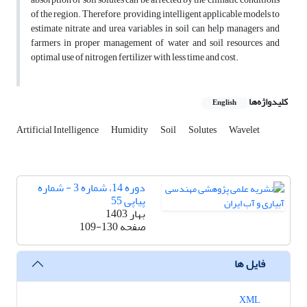
of the region. Therefore, providing intelligent applicable models to
estimate nitrate and urea variables in soil can help managers and
farmers in proper management of water and soil resources and
optimal use of nitrogen fertilizer with less time and cost.
کلیدواژه‌ها
English
Artificial Intelligence
Humidity
Soil
Solutes
Wavelet
دوره 14، شماره 3 - شماره
پیاپی 55
بهار 1403
صفحه
109-130
فایل ها
XML