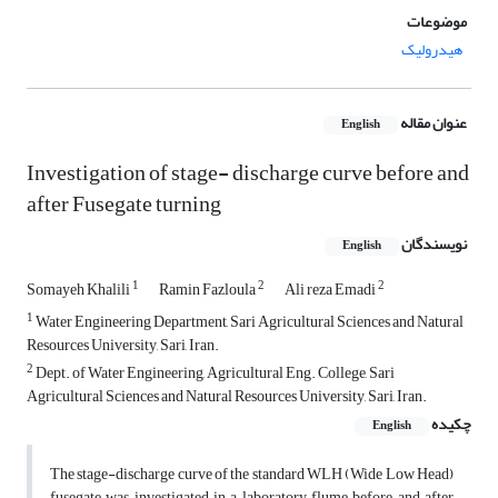
موضوعات
هیدرولیک
عنوان مقاله
English
Investigation of stage- discharge curve before and
after Fusegate turning
نویسندگان
English
1
2
2
Somayeh Khalili
Ramin Fazloula
Ali reza Emadi
1
Water Engineering Department, Sari Agricultural Sciences and Natural
Resources University, Sari, Iran.
2
Dept. of Water Engineering, Agricultural Eng. College, Sari
Agricultural Sciences and Natural Resources University, Sari, Iran.
چکیده
English
The stage-discharge curve of the standard WLH (Wide Low Head)
fusegate was investigated in a laboratory flume before and after