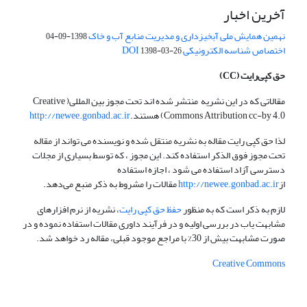
آخرین اخبار
نهمین همایش ملی آبخیزداری و مدیریت منابع آب و خاک
1398-09-04
اختصاص شناسه الکترونیکی DOI
1398-03-26
حق کپی‌رایت
(CC)
مقالاتی که در این نشریه منتشر شده اند تحت مجوز بین المللی( Creative
Commons Attribution cc-by 4.0) هستند.
http://newee.gonbad.ac.ir
لذا حق کپی رایت مقاله به نشریه منتقل شده و نویسنده می تواند از مقاله
تحت مجوز فوق الذکر استفاده کند. این مجوز ، که توسط بسیاری از مجلات
دسترسی آزاد استفاده می شود ، اجازه استفاده
از
http://newee.gonbad.ac.ir
مقالات را مشروط به ذکر منبع می‌دهد.
لازم به ذکر است که به منظور
حفظ حق کپی رایت
، نشریه از نرم افزارهای
مشابهت یاب در بررسی اولیه و در فرآیند داوری مقالات استفاده نموده و در
صورت مشابهت بیش از 30% با مراجع موجود قبلی، مقاله رد خواهد شد.
Creative Commons