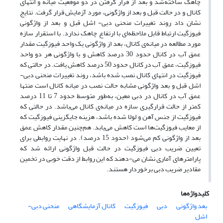
چاهک ساخته‌شد و بعد از قرار گرفتن در دو موقعیت میانه و انتهای
کانال و در حالت قبل و بعد از واژگونی، مورد آزمایش قرار گرفت. نتایج
نشان داد روند تغییرات منحنی دبی- اشل قبل و بعد از واژگونی
فیوزگیت ارتباط قابل ملاحظه‌ای با ارتفاع چاهک ندارد. با استقرار سازه
مورد مطالعه در میانه‌ی کانال، بعد از واژگونی یک واحد فیوزگیت مقدار
عمق آب در کانال حدود 30 درصد کاهش و با واژگونی هر دو واحد
فیوزگیت، عمق آب در کانال حدود 50 درصد کاهش یافت. در حالتی که
فیوزگیت در انتهای کانال نصب شده باشد، روند تغییرات منحنی دبی-
اشل قبل و بعد واژگونی مشابه حالت نصب در میانه کانال است منتها
عمق آب در کانال در دبی معین، به‌طور متوسط حدود 7 تا 11 درصد
کمتر از حالت قرارگیری سازه در میانه‌ی کانال می‌باشد. در حالتی که
فیوزگیت از جنس آهن و لولا شده باشد، هزینه جایگزینی فیوزگیت که
از معایب فیوزگیت‌ها است کاهش می‌یابد. هم‌چنین مقدار کاهش عمق
بعد از واژگونی کم می‌شود (حدود 15 درصد). در نهایت روابطی برای
تعیین ضریب دبی فیوزگیت در حالت قبل واژگونی ارائه شد که
پارامترهای آماری نشان می-دهند که این روابط از دقت خوبی در تخمین
مقادیر ضریب دبی برخوردار هستند.
کلیدواژه‌ها
بعد واژگونی
دبی
فیوزگیت
کانال آزمایشگاهی
منحنی دبی-
اشل