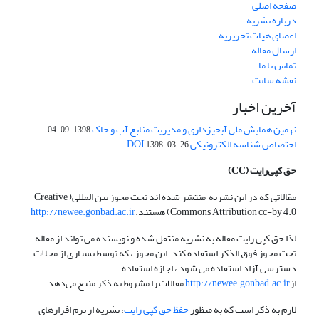
صفحه اصلی
درباره نشریه
اعضای هیات تحریریه
ارسال مقاله
تماس با ما
نقشه سایت
آخرین اخبار
نهمین همایش ملی آبخیزداری و مدیریت منابع آب و خاک
1398-09-04
اختصاص شناسه الکترونیکی DOI
1398-03-26
حق کپی‌رایت
(CC)
مقالاتی که در این نشریه منتشر شده اند تحت مجوز بین المللی( Creative
Commons Attribution cc-by 4.0) هستند.
http://newee.gonbad.ac.ir
لذا حق کپی رایت مقاله به نشریه منتقل شده و نویسنده می تواند از مقاله
تحت مجوز فوق الذکر استفاده کند. این مجوز ، که توسط بسیاری از مجلات
دسترسی آزاد استفاده می شود ، اجازه استفاده
از
http://newee.gonbad.ac.ir
مقالات را مشروط به ذکر منبع می‌دهد.
لازم به ذکر است که به منظور
حفظ حق کپی رایت
، نشریه از نرم افزارهای