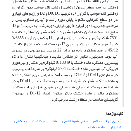
سال زراعی 1400-1399 به‎مرحله اجرا گذاشته شد. فاکتورها شامل:
زه‌کشی در سه سطح (بدون زه‌کشی، زه‌کشی لانه موشی بدون گراول و
زه‌کشی لانه موشی با گراول) به ترتیب D0، D1 و D2 و رژیم های آبیاری
در دو سطح (غرقابی دائم تا پایان دوره رشد و آبیاری متناوب پس از
مرحله پنجه زنی با دور آبیاری 5 روز تا پایان دوره رشد) به ترتیب I1 و I2.
نتایج مقایسه میانگین داده‎ها نشان داد که بیشترین عملکرد دانه با
4/7601 کیلوگرم بر هکتار در رژیم آبیاری I1 و کمترین آن با 0/6655
کیلوگرم بر هکتار در رژیم آبیاری I2 به‎دست آمد که حاکی از کاهش
45/12 درصد عملکرد دانه در برابر 22 درصد صرفه‎جویی در مصرف
آب بود. همچنین، نتایج اثر متقابل مقایسه میانگین‎ها نشان داد که
بیشترین عملکرد ماده خشک با 0/18849 کیلوگرم بر هکتار و بهره‎وری
فیزیکی آب مبتنی‎بر ماده خشک با 57/1 کیلوگرم بر متر‎مکعب به‎ترتیب
در تیمارهای D1×I1 و D1×I2 به‎دست آمد. بنابراین، برای عملکرد دانه
و ماده خشک بیشتر در شرایط عدم محدودیت آب تیمار D1×I1 و در
شرایط محدودیت آب برای شاخص‎های بهره‎وری فیزیکی آب مبتنی‎بر
عملکرد دانه و ماده خشک بالاتر می‎توان تیمار D1×I2 را به‎عنوان
گزینه‎های مناسب در منطقه رشت معرفی کرد
کلیدواژه‌ها
آبیاری غرقاب دائم
برنج رقم هاشمی
شاخص برداشت
زه‎کشی
شالیزار
ماده خشک