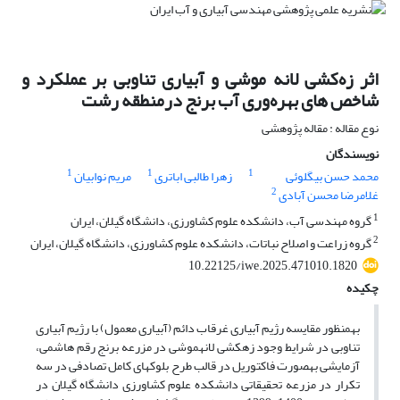
اثر زه‌کشی لانه موشی و آبیاری تناوبی بر عملکرد و
شاخص های بهره‌وری آب برنج درمنطقه رشت
نوع مقاله : مقاله پژوهشی
نویسندگان
1
1
1
محمد حسن بیگلوئی
زهرا طالبی اباتری
مریم نوابیان
2
غلامرضا محسن آبادی
1
گروه مهندسی آب، دانشکده علوم کشاورزی، دانشگاه گیلان، ایران
2
گروه زراعت و اصلاح نباتات، دانشکده علوم کشاورزی، دانشگاه گیلان، ایران
10.22125/iwe.2025.471010.1820
چکیده
به‎منظور مقایسه رژیم آبیاری غرقاب دائم (آبیاری معمول) با رژیم آبیاری
تناوبی در شرایط وجود زه‎کشی لانه‎موشی در مزرعه برنج رقم هاشمی،
آزمایشی به‎صورت فاکتوریل در قالب طرح بلوک‎های کامل تصادفی در سه
تکرار در مزرعه تحقیقاتی دانشکده علوم کشاورزی دانشگاه گیلان در