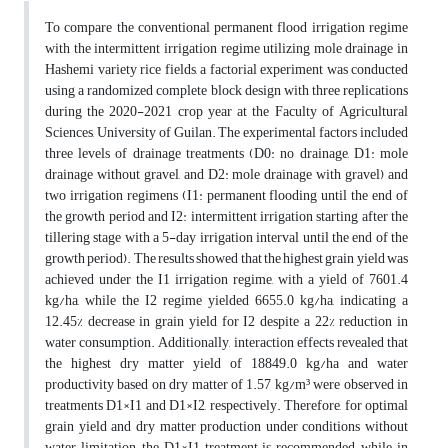
To compare the conventional permanent flood irrigation regime
with the intermittent irrigation regime utilizing mole drainage in
Hashemi variety rice fields, a factorial experiment was conducted
using a randomized complete block design with three replications
during the 2020-2021 crop year at the Faculty of Agricultural
Sciences, University of Guilan. The experimental factors included
three levels of drainage treatments (D0: no drainage, D1: mole
drainage without gravel, and D2: mole drainage with gravel) and
two irrigation regimens (I1: permanent flooding until the end of
the growth period and I2: intermittent irrigation starting after the
tillering stage with a 5-day irrigation interval until the end of the
growth period). The results showed that the highest grain yield was
achieved under the I1 irrigation regime, with a yield of 7601.4
kg/ha, while the I2 regime yielded 6655.0 kg/ha, indicating a
12.45% decrease in grain yield for I2 despite a 22% reduction in
water consumption. Additionally, interaction effects revealed that
the highest dry matter yield of 18849.0 kg/ha and water
productivity based on dry matter of 1.57 kg/m³ were observed in
treatments D1×I1 and D1×I2, respectively. Therefore, for optimal
grain yield and dry matter production under conditions without
water limitation, the D1×I1 treatment is recommended, while in