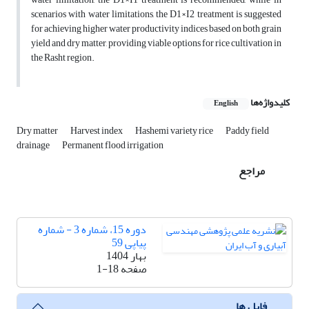
scenarios with water limitations, the D1×I2 treatment is suggested
for achieving higher water productivity indices based on both grain
yield and dry matter, providing viable options for rice cultivation in
the Rasht region.
کلیدواژه‌ها
English
Dry matter
Harvest index
Hashemi variety rice
Paddy field
drainage
Permanent flood irrigation
مراجع
دوره 15، شماره 3 - شماره
پیاپی 59
بهار 1404
صفحه
1-18
فایل ها