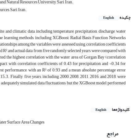
nd Natural Resources University, Sari, Iran.
ces, Sari, Iran.
چکیده
English
e, and climatic data, including temperature, precipitation, discharge, water
e learning methods, including XGBoost, Radial Basis Function Networks
ionships among the variables were assessed using correlation coefficients
 R², and actual data from five randomly selected years were compared with
ited the highest correlation with the water area of Gorgan Bay (correlation
pact, with correlation coefficients of 0.43 for precipitation and -0.34 for
st performance, with an R² of 0.93 and a mean absolute percentage error
3. Finally, five years, including 2000, 2008, 2011, 2016, and 2018, were
ls adequately simulated data fluctuations, but the XGBoost model performed
کلیدواژه‌ها
English
ater Surface Area Changes
مراجع