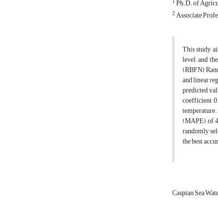
1
Ph.D. of Agricu
2
Associate Profes
This study ai
level, and t
(RBFN), Rando
and linear r
predicted val
coefficient 0
temperature.
(MAPE) of 4.
randomly sele
the best, accu
Caspian Sea Wat