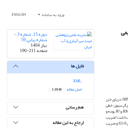
ورود به سامانه
ENGLISH
یمی
دوره 15، شماره 3 -
شماره پیاپی 59
بهار 1404
صفحه
190-211
فایل ها
XML
اصل مقاله
1.39 M
این مطالعه به پیش‌بینی تغییرات مساحت آبی خلیج گرگان با استفاده از داده‌های هیدرولوژیکی، ماهواره‌ای و اقلیمی شامل دما، بارش، دبی، تراز آب و مساحت آبی (MNDWI) دریای خزر
دگیری ماشین شامل XGBoost، شبکه عصبی RBFN، جنگل تصادفی و رگرسیون خطی
هم رسانی
استفاده شد. ارزیابی روابط میان متغیرها با استفاده از ضریب همبستگی و تحلیل رگرسیونی خطی انجام شد. شاخص‌های ارزیابی مدل شامل RMSE، MAE، MAPE، MBE و R² بوده و
ان داشت (ضریب
ارجاع به این مقاله
همبستگی 90/0 و معنی داری 001/0). ارتباط مساحت دریای خزر با خشک شدن خلیج گرگان ضریب همبستگی 66/0 و ضریب تعیین 43/0، و دبی ورودی با ضریب پیرسون 63/0 و ضریب