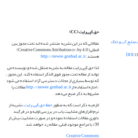
حق کپی‌رایت
(CC)
 منابع آب و خاک
مقالاتی که در این نشریه منتشر شده اند تحت مجوز بین
المللی( Creative Commons Attribution cc-by 4.0)
13
هستند.
http://newee.gonbad.ac.ir
لذا حق کپی رایت مقاله به نشریه منتقل شده و نویسنده می
تواند از مقاله تحت مجوز فوق الذکر استفاده کند. این مجوز ،
که توسط بسیاری از مجلات دسترسی آزاد استفاده می شود
، اجازه استفاده از
http://newee.gonbad.ac.ir
مقالات را
مشروط به ذکر منبع می‌دهد.
لازم به ذکر است که به منظور
حفظ حق کپی رایت
، نشریه از
نرم افزارهای مشابهت یاب در بررسی اولیه و در فرآیند
داوری مقالات استفاده نموده و در صورت مشابهت بیش از
30% با مراجع موجود قبلی، مقاله رد خواهد شد.
Creative Commons