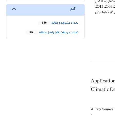
ود. بارش و دما با ضریب همبستگی 43/0 و 34/0- کمترین تأثیر را داشته است. نتایج ارزیابی مدل‌ها نشان داد که مدل XGBoost با ضریب تعیین 93/0 و خطای میانگین
درصدی مطلق 9/4%، ریشه میانگین مربعات خطا 9/16 و میانگین مطلق خطا 3/15 بهترین عملکرد را داشت. در نهایت، پنج سال به‌طور تصادفی از جمله سال‌های 2000، 2008، 2011،
آمار
 کنند، اما مدل
تعداد مشاهده مقاله
880
تعداد دریافت فایل اصل مقاله
469
Application
Climatic D
Alireza Yousefi 