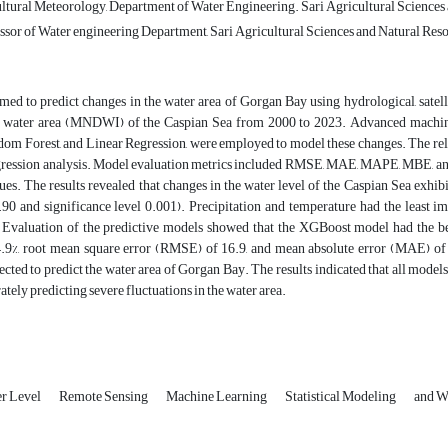
ltural Meteorology, Department of Water Engineering. Sari Agricultural Sciences a
sor of Water engineering Department, Sari Agricultural Sciences and Natural Resour
med to predict changes in the water area of Gorgan Bay using hydrological, satellit
he water area (MNDWI) of the Caspian Sea from 2000 to 2023. Advanced machin
m Forest, and Linear Regression, were employed to model these changes. The relat
egression analysis. Model evaluation metrics included RMSE, MAE, MAPE, MBE, and
ues. The results revealed that changes in the water level of the Caspian Sea exhib
.90 and significance level 0.001). Precipitation and temperature had the least im
 Evaluation of the predictive models showed that the XGBoost model had the be
9%, root mean square error (RMSE) of 16.9, and mean absolute error (MAE) of 15.
cted to predict the water area of Gorgan Bay. The results indicated that all mode
rately predicting severe fluctuations in the water area.
er Level
Remote Sensing
Machine Learning
Statistical Modeling
and W