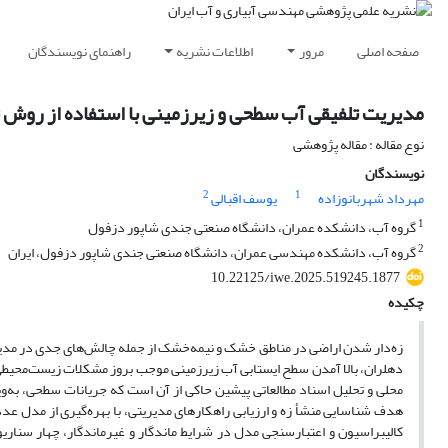
صفحه اصلی
مرور
اطلاعات نشریه
راهنمای نویسندگان
مدیریت تلفیقی آب سطحی و زیرزمینی با استفاده از روش 
نوع مقاله : مقاله پژوهشی
نویسندگان
2
1
مهرداد شهربانوزاده
یوسف اقبالی
1
گروه آب، دانشکده عمران، دانشگاه صنعتی جندی شاپور دزفول
2
گروه آب، دانشکده مهندسی عمران، دانشگاه صنعتی جندی شاپور دزفول، ایران
10.22125/iwe.2025.519245.1877
چکیده
زه‌دار شدن اراضی در مناطق خشک و نیمه‌خشک از جمله چالش‌های جدی در مدیریت
دهلران، بالا آمدن سطح ایستابی آب زیرزمینی موجب بروز مشکلات زیست‌محیطی
محلی و تحلیل اسناد مطالعاتی پیشین حاکی از آن است که جریانات سطحی، به
کالیبراسیون و اعتبارسنجی مدل در شرایط ماندگار و غیرماندگار، چهار سناری