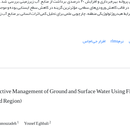
کاهش ۵۰ درصدی جریان‌های سطحی ورودی، فعال‌سازی تمام چاه‌ها بر اساس پروانه بهره‌برداری و افزایش ۲۰ درصدی برداشت از منابع آب
ژه در قالب کاهش ورودی‌های سطحی، مؤثرترین گزینه در کاهش سطح ایستابی بوده و موجب
شرایط هیدروژئولوژیکی منطقه، چارچوبی علمی برای تحلیل کمی اثرات انسانی بر منابع آب 
نرم&‌‌‌rlm
افزار جی ام اس
tive Management of Ground and Surface Water Using Fin
d Region)
1
2
anouzadeh
Yousef Eghbali