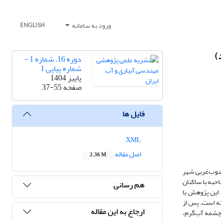
ورود به سامانه
ENGLISH
)
دوره 16، شماره 1 -
شماره پیاپی 1
پاییز 1404
صفحه
37-55
فایل ها
XML
اصل مقاله
2.36 M
جنوب‌غربی شهر
حبه با ساکنان
هم رسانی
 این پژوهش با
 آبخوان دشت دهلران پرداخته است. پس از
ارجاع به این مقاله
 چشمه آب‌گرم،