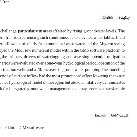
, Iran.
چکیده
English
hallenge, particularly in areas affected by rising groundwater levels. The
n Iran, is experiencing such conditions due to elevated water tables. Field
ater inflows particularly from municipal wastewater and the Abgarm spring
employed the ModFlow numerical model within the GMS software platform to
g the primary drivers of waterlogging and assessing potential mitigation
enarios were evaluated over a one-year hydrological period: operation of the
d abstraction wells, and a 20% increase in groundwater pumping The modeling
ction of surface inflow had the most pronounced effect, lowering the water
idated hydrological model of the region but also quantitatively demonstrates
ork for integrated groundwater management and may serve as a transferable
کلیدواژه‌ها
English
an Plain
GMS software