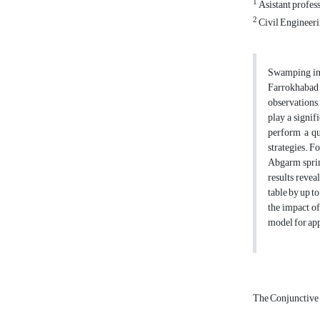
1
Asistant profess
2
Civil Engineeri
Swamping in a
Farrokhabad r
observations
play a signi
perform a qu
strategies. F
Abgarm spring
results revea
table by up t
the impact o
model for app
The Conjunctiv