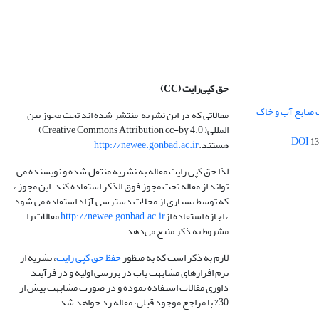
حق کپی‌رایت
(CC)
 منابع آب و خاک
مقالاتی که در این نشریه منتشر شده اند تحت مجوز بین
المللی( Creative Commons Attribution cc-by 4.0)
13
هستند.
http://newee.gonbad.ac.ir
لذا حق کپی رایت مقاله به نشریه منتقل شده و نویسنده می
تواند از مقاله تحت مجوز فوق الذکر استفاده کند. این مجوز ،
که توسط بسیاری از مجلات دسترسی آزاد استفاده می شود
، اجازه استفاده از
http://newee.gonbad.ac.ir
مقالات را
مشروط به ذکر منبع می‌دهد.
لازم به ذکر است که به منظور
حفظ حق کپی رایت
، نشریه از
نرم افزارهای مشابهت یاب در بررسی اولیه و در فرآیند
داوری مقالات استفاده نموده و در صورت مشابهت بیش از
30% با مراجع موجود قبلی، مقاله رد خواهد شد.