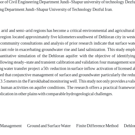
or of Civil Engineering Department, Jundi-Shapur university of technology, Dezful
ng Department, Jundi-Shapur University of Technology, Dezful, Iran.
rid and semi-arid regions has become a critical environmental and agricultural c
egion, located approximately five kilometers southwest of Dehloran city in wester
, community consultations and analysis of prior research indicate that surface w
ficant role in exacerbating groundwater rise and land salinization. This study 
antitative simulation of the Dehloran aquifer, with the objective of identifyin
ollowing steady-state and transient calibration and validation, four management sc
 water transfer project, a 50% reduction in surface inflow, activation of license
led that conjunctive management of surface and groundwater particularly the redu
o 3.5 meters in the Farrokhabad monitoring well. This study not only provides a val
f human activities on aquifer conditions. The research offers a practical framew
lication in other plains with comparable hydrogeological challenges.
e Management
Ground and Surface Water
Finite Difference Method
Dehlor