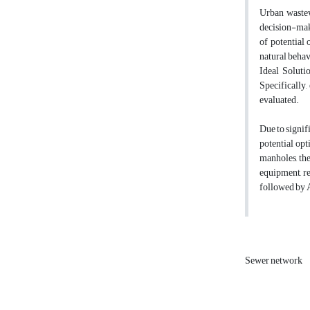
Urban wastew
decision-maki
of potential 
natural behav
Ideal Soluti
Specifically,
evaluated.
Due to signif
potential opt
manholes, the
equipment, re
followed by A
Sewer network