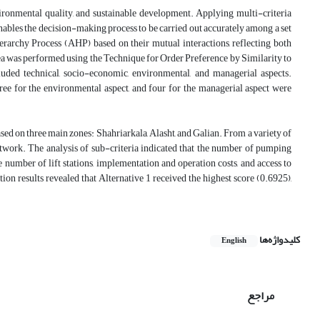
ironmental quality, and sustainable development. Applying multi-criteria
bles the decision-making process to be carried out accurately among a set
ierarchy Process (AHP) based on their mutual interactions, reflecting both
rea was performed using the Technique for Order Preference by Similarity to
luded technical, socio-economic, environmental, and managerial aspects.
three for the environmental aspect, and four for the managerial aspect were
sed on three main zones: Shahriarkala, Alasht, and Galian. From a variety of
 network. The analysis of sub-criteria indicated that the number of pumping
e number of lift stations, implementation and operation costs, and access to
ion results revealed that Alternative 1 received the highest score (0.6925),
کلیدواژه‌ها
English
مراجع