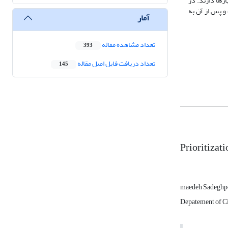
رها دارند. در
ت) با امتیاز 0/6925 بالاترین رتبه را کسب کرده و پس از آن به
آمار
تعداد مشاهده مقاله
393
تعداد دریافت فایل اصل مقاله
145
Prioritizat
maedeh Sadeghp
Depatement of Ci