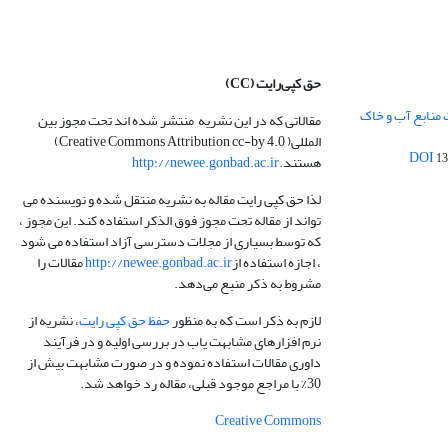
حق کپی‌رایت
(CC)
 منابع آب و خاک
مقالاتی که در این نشریه منتشر شده اند تحت مجوز بین
المللی( Creative Commons Attribution cc-by 4.0)
13
هستند.
http://newee.gonbad.ac.ir
لذا حق کپی رایت مقاله به نشریه منتقل شده و نویسنده می
تواند از مقاله تحت مجوز فوق الذکر استفاده کند. این مجوز ،
که توسط بسیاری از مجلات دسترسی آزاد استفاده می شود
، اجازه استفاده از
http://newee.gonbad.ac.ir
مقالات را
مشروط به ذکر منبع می‌دهد.
لازم به ذکر است که به منظور
حفظ حق کپی رایت
، نشریه از
نرم افزارهای مشابهت یاب در بررسی اولیه و در فرآیند
داوری مقالات استفاده نموده و در صورت مشابهت بیش از
30% با مراجع موجود قبلی، مقاله رد خواهد شد.
Creative Commons