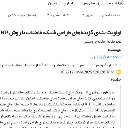
صفحه اصلی
مرور
اطلاعات نشریه
راهنمای نویسندگان
اولویت بندی گزینه‌های طراحی شبکه فاضلاب با روش AHP و تاپسیس
نوع مقاله : مقاله پژوهشی
نویسنده
مائده صادقپورحاجی
استادیار، گروه مهندسی عمران، واحد قائمشهر، دانشگاه آزاد اسلامی،قائمشهر، ایرا
10.22125/iwe.2025.520128.1878
چکیده
به منظور جلوگیری از آلودگی‌های زیست‌محیطی، هدایت فاضلاب‌ها از طریق شبک
در اولویت‌بندی گزینه‌های طراحی شبکه‌های فاضلاب، امکان انتخاب بهینه را
سلسله‌مراتبی (AHP) و با توجه به تعاملات متقابل آن‌ها، از جمل
تاپسیس (TOPSIS)، یکی از مدل‌های معتبر تصمیم‌گیری چندشاخصه،
به ترتیب شامل هشت، چهار، سه و چهار زیرمعیار شدند. با توجه به اختلاف ار
فاضلاب مدنظر قرار گرفتند. چهار گزینه مختلف برای طراحی شبکه جمع‌آوری ف