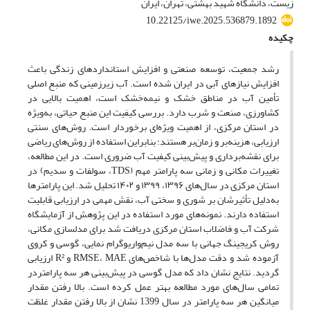
زیست، دانشگاه شهید بهشتی، تهران، ایران
10.22125/iwe.2025.536879.1892
چکیده
رشد جمعیت، توسعه صنعتی و افزایش استانداردهای زندگی باعث
افزایش نیازهای آبی در ایران شده است. آب زیرزمینی که منبع اصلی
تأمین آب در مناطق خشک و نیمه‌خشک است، اهمیت بالایی در
کشاورزی، صنعت و شرب دارد. بررسی کیفیت این منبع حیاتی، به‌ویژه
در استان مرکزی، از اهمیت ویژه‌ای برخوردار است. روش‌های سنتی
ارزیابی، هزینه‌بر و زمان‌بر هستند؛ بنابراین استفاده از روش‌های ریاضی
برای نقشه‌برداری و پیش‌بینی کیفیت آب ضروری است. در این مطالعه،
تغییرات مکانی و زمانی سه پارامتر مهم (TDS، سولفات و سدیم) در
استان مرکزی در سال‌های ۱۳۹۶، ۱۳۹۹ و ۱۴۰۲ تحلیل شد. این پارامترها
به‌دلیل تأثیرشان بر شوری و سختی آب، نقش مهمی در ارزیابی قابلیت
استفاده دارند. نمونه‌های مورد استفاده در این پژوهش از آزمایشگاه
شرکت آب و فاضلاب استان مرکزی دریافت شد برای مدلسازی مکانی،
روش کریجینگ جهانی با سه مدل نیم‌واریوگرام نمایی، گوسی و کروی
آزموده شد و دقت مدل‌ها با شاخص‌های RMSE، MAE و R² ارزیابی
گردید. نتایج نشان داد که مدل گوسی در پیش‌بینی هر سه پارامتردر
تمامی سال‌‌های مورد مطالعه بهتر عمل کرده است. بالا رفتن مقدار
میانگین هر سه پارامتر در سال 1399 نشان از بالا رفتن مقدار غلظت