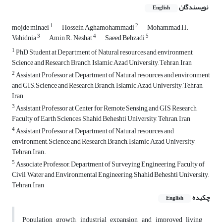
نویسندگان
English
1
2
mojde minaei
Hossein Aghamohammadi
Mohammad H.
3
4
5
Vahidnia
Amin R. Neshat
Saeed Behzadi
1
PhD Student at Department of Natural resources and environment,
Science and Research Branch, Islamic Azad University, Tehran, Iran
2
Assistant Professor at Department of Natural resources and environment
and GIS, Science and Research Branch, Islamic Azad University, Tehran,
Iran
3
Assistant Professor at Center for Remote Sensing and GIS Research,
Faculty of Earth Sciences, Shahid Beheshti University, Tehran, Iran
4
Assistant Professor at Department of Natural resources and
environment, Science and Research Branch, Islamic Azad University,
Tehran, Iran.
5
Associate Professor, Department of Surveying Engineering, Faculty of
Civil, Water and Environmental Engineering, Shahid Beheshti University,
Tehran, Iran
چکیده
English
Population growth, industrial expansion, and improved living