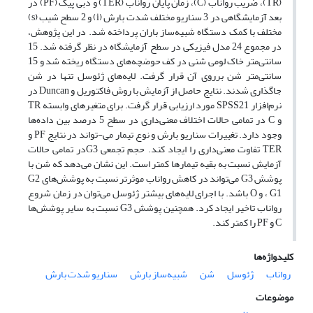
(TR)، ضریب رواناب (C)، زمان پایان رواناب (TER) و دبی پیک (PF) در
بعد آزمایشگاهی در 3 سناریو مختلف شدت بارش‌ (i) و 2 سطح شیب‌ (s)
مختلف با کمک دستگاه شبیه‌ساز باران پرداخته شد. در این پژوهش،
در مجموع 24 مدل فیزیکی در سطح آزمایشگاه در نظر گرفته شد. 15
سانتی‌متر خاک لومی شنی در کف حوضچه‌های دستگاه ریخته شد و 15
سانتی‌متر شن برروی آن قرار گرفت. لایه‌های ژئوسل تنها در شن
جاگذاری شدند. نتایج حاصل از آزمایش با روش فاکتوریل و Duncan در
نرم‌افزار SPSS21 مورد ارزیابی قرار گرفت. برای متغیرهای وابسته TR
و C در تمامی حالات اختلاف معنی‌داری در سطح 5 درصد بین داده‌ها
وجود دارد. تغییرات سناریو بارش و نوع تیمار می-تواند در نتایج PF و
TER تفاوت معنی‌داری را ایجاد کند. حجم تجمعی G3در تمامی حالات
آزمایش نسبت به بقیه تیمارها کمتر است. این نشان می‌دهد که شن با
پوشش G3 می‌تواند در کاهش رواناب موثرتر نسبت به پوشش‌های G2
، G1 و O باشد. با اجرای لایه‌های بیشتر ژئوسل می‌توان در زمان شروع
رواناب تاخیر ایجاد کرد. همچنین پوشش G3 نسبت به سایر پوشش‌ها
C و PF را کمتر کند.
کلیدواژه‌ها
رواناب
ژئوسل
شن
شبیه‌ساز بارش
سناریو شدت بارش
موضوعات