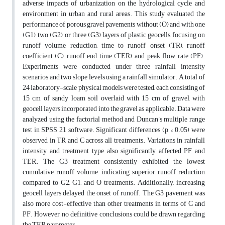
adverse impacts of urbanization on the hydrological cycle and
environment in urban and rural areas. This study evaluated the
performance of porous gravel pavements without (O) and with one
(G1), two (G2), or three (G3) layers of plastic geocells, focusing on
runoff volume reduction, time to runoff onset (TR), runoff
coefficient (C), runoff end time (TER), and peak flow rate (PF).
Experiments were conducted under three rainfall intensity
scenarios and two slope levels using a rainfall simulator. A total of
24 laboratory-scale physical models were tested, each consisting of
15 cm of sandy loam soil overlaid with 15 cm of gravel, with
geocell layers incorporated into the gravel as applicable. Data were
analyzed using the factorial method and Duncan’s multiple range
test in SPSS 21 software. Significant differences (p < 0.05) were
observed in TR and C across all treatments. Variations in rainfall
intensity and treatment type also significantly affected PF and
TER. The G3 treatment consistently exhibited the lowest
cumulative runoff volume, indicating superior runoff reduction
compared to G2, G1, and O treatments. Additionally, increasing
geocell layers delayed the onset of runoff. The G3 pavement was
also more cost-effective than other treatments in terms of C and
PF. However, no definitive conclusions could be drawn regarding
the TER parameter.