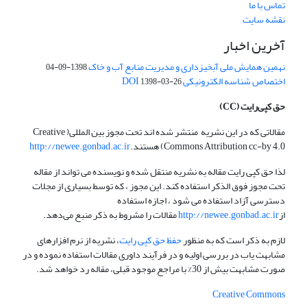
تماس با ما
نقشه سایت
آخرین اخبار
نهمین همایش ملی آبخیزداری و مدیریت منابع آب و خاک
1398-09-04
اختصاص شناسه الکترونیکی DOI
1398-03-26
حق کپی‌رایت
(CC)
مقالاتی که در این نشریه منتشر شده اند تحت مجوز بین المللی( Creative
Commons Attribution cc-by 4.0) هستند.
http://newee.gonbad.ac.ir
لذا حق کپی رایت مقاله به نشریه منتقل شده و نویسنده می تواند از مقاله
تحت مجوز فوق الذکر استفاده کند. این مجوز ، که توسط بسیاری از مجلات
دسترسی آزاد استفاده می شود ، اجازه استفاده
از
http://newee.gonbad.ac.ir
مقالات را مشروط به ذکر منبع می‌دهد.
لازم به ذکر است که به منظور
حفظ حق کپی رایت
، نشریه از نرم افزارهای
مشابهت یاب در بررسی اولیه و در فرآیند داوری مقالات استفاده نموده و در
صورت مشابهت بیش از 30% با مراجع موجود قبلی، مقاله رد خواهد شد.
Creative Commons