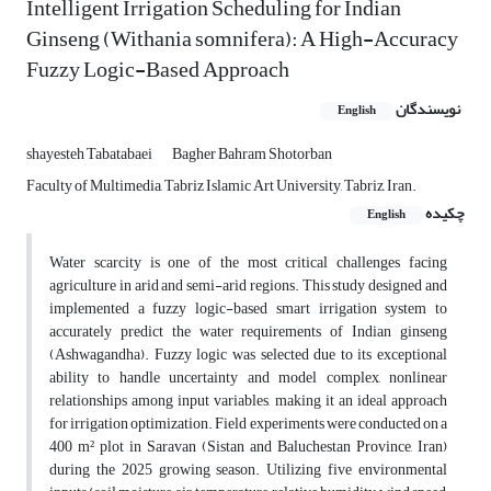
Intelligent Irrigation Scheduling for Indian
Ginseng (Withania somnifera): A High-Accuracy
Fuzzy Logic-Based Approach
نویسندگان
English
shayesteh Tabatabaei
Bagher Bahram Shotorban
Faculty of Multimedia, Tabriz Islamic Art University, Tabriz, Iran.
چکیده
English
Water scarcity is one of the most critical challenges facing
agriculture in arid and semi-arid regions. This study designed and
implemented a fuzzy logic-based smart irrigation system to
accurately predict the water requirements of Indian ginseng
(Ashwagandha). Fuzzy logic was selected due to its exceptional
ability to handle uncertainty and model complex, nonlinear
relationships among input variables, making it an ideal approach
for irrigation optimization. Field experiments were conducted on a
400 m² plot in Saravan (Sistan and Baluchestan Province, Iran)
during the 2025 growing season. Utilizing five environmental