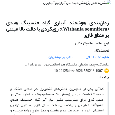
زمان‌بندی هوشمند آبیاری گیاه جنسینگ هندی
(Withania somnifera): رویکردی با دقت بالا مبتنی
بر منطق فازی
نوع مقاله : مقاله پژوهشی
نویسندگان
شایسته طباطبائی
باقر بهرام شتربان
دانشکده چندرسانه‌ای، دانشگاه هنر اسلامی تبریز، تبریز، ایران.
10.22125/iwe.2026.559213.1907
چکیده
کم‌آبی یکی از مهم‌ترین چالش‌های کشاورزی در مناطق خشک و
نیمه‌خشک است. در این پژوهش، یک سیستم هوشمند آبیاری مبتنی بر
منطق فازی برای پیش‌بینی دقیق نیاز آبی گیاه جنسینگ هندی
(اشواگاندا) طراحی و پیاده‌سازی شد. منطق فازی به دلیل توانایی
استثنایی خود در مدیریت عدم قطعیت و مدل‌سازی روابط پیچیده و