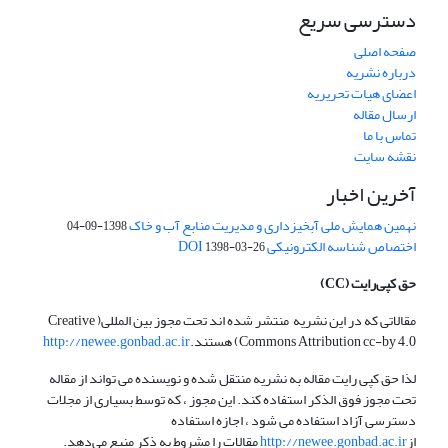
دسترسی سریع
صفحه اصلی
درباره نشریه
اعضای هیات تحریریه
ارسال مقاله
تماس با ما
نقشه سایت
آخرین اخبار
نهمین همایش ملی آبخیزداری و مدیریت منابع آب و خاک
1398-09-04
اختصاص شناسه الکترونیکی DOI
1398-03-26
حق کپی‌رایت
(CC)
مقالاتی که در این نشریه منتشر شده اند تحت مجوز بین المللی( Creative
Commons Attribution cc-by 4.0) هستند.
http://newee.gonbad.ac.ir
لذا حق کپی رایت مقاله به نشریه منتقل شده و نویسنده می تواند از مقاله
تحت مجوز فوق الذکر استفاده کند. این مجوز ، که توسط بسیاری از مجلات
دسترسی آزاد استفاده می شود ، اجازه استفاده
از
http://newee.gonbad.ac.ir
مقالات را مشروط به ذکر منبع می‌دهد.