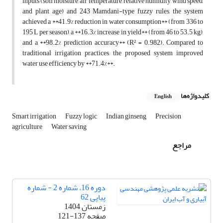
inputs (soil moisture, air temperature, relative humidity, wind speed,
and plant age) and 243 Mamdani-type fuzzy rules, the system
achieved a **41.9% reduction in water consumption** (from 336 to
195 L per season), a **16.3% increase in yield** (from 46 to 53.5 kg),
and a **98.2% prediction accuracy** (R² = 0.982). Compared to
traditional irrigation practices, the proposed system improved
water use efficiency by **71.4%**.
کلیدواژه‌ها
English
Smart irrigation
Fuzzy logic
Indian ginseng
Precision
agriculture
Water saving
مراجع
دوره 16، شماره 2 - شماره
پیاپی 62
زمستان 1404
صفحه
121-137