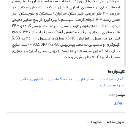
غیرخطی بین متغیرهای ورودی انتخاب شده است و آن را به روشی
ایده‌آل برای بهینه‌سازی آبیاری تبدیل می‌کند. آزمایش میدانی در
مزرعه ۴۰۰ متر مربعی شهرستان سراوان (سیستان و بلوچستان) در
فصل رشد ۱۴۰۴ انجام گرفت. سیستم با بهره‌گیری از پنج متغیر محیطی
(رطوبت خاک، دمای هوا، رطوبت نسبی، سرعت باد و سن گیاه) و ۲۴۳
قاعده فازی ممدانی، موفق به کاهش 9/41٪ مصرف آب (از ۳۳۶ به ۱۹۵
لیتر در هر فصل)، افزایش 3/16٪ عملکرد محصول (از ۴۶ به 5/53
کیلوگرم) و دستیابی به دقت پیش‌بینی 2/98٪ ( 982/0R² =) شد. نتایج
نشان داد که این سیستم در مقایسه با روش سنتی آبیاری، بهره‌وری
مصرف آب را ۷۱.۴٪ افزایش می‌دهد.
کلیدواژه‌ها
آبیاری هوشمند
منطق فازی
جنسینگ هندی
کشاورزی دقیق
صرفه‌جویی آب
موضوعات
آبیاری
عنوان مقاله
English