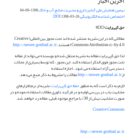
آخرین اخبار
نهمین همایش ملی آبخیزداری و مدیریت منابع آب و خاک
1398-09-04
اختصاص شناسه الکترونیکی DOI
1398-03-26
حق کپی‌رایت
(CC)
مقالاتی که در این نشریه منتشر شده اند تحت مجوز بین المللی( Creative
Commons Attribution cc-by 4.0) هستند.
http://newee.gonbad.ac.ir
لذا حق کپی رایت مقاله به نشریه منتقل شده و نویسنده می تواند از مقاله
تحت مجوز فوق الذکر استفاده کند. این مجوز ، که توسط بسیاری از مجلات
دسترسی آزاد استفاده می شود ، اجازه استفاده
از
http://newee.gonbad.ac.ir
مقالات را مشروط به ذکر منبع می‌دهد.
لازم به ذکر است که به منظور
حفظ حق کپی رایت
، نشریه از نرم افزارهای
مشابهت یاب در بررسی اولیه و در فرآیند داوری مقالات استفاده نموده و در
صورت مشابهت بیش از 30% با مراجع موجود قبلی، مقاله رد خواهد شد.
Creative Commons
http://newee.gonbad.ac.ir