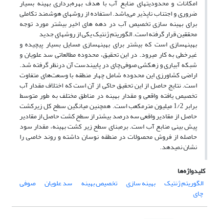
امکانات و محدودیت­های منابع آب با هدف بهره‌برداری بهینه بسیار
ضروری و اجتناب ناپذیر می‌باشد. استفاده از روش­های هوشمند تکاملی
برای بهینه سازی تخصیص آب در دهه های اخیر بیشتر مورد توجه
محققین قرار گرفته است. الگوریتم ژنتیک یکی از روش­های جدید
بهینه­سازی است که بیشتر برای بهینه­سازی مسایل بسیار پیچیده و
غیرخطی به کار می­رود. در این تحقیق، محدوده مطالعاتی سد علویان و
شبکه آبیاری و زهکشی صوفی‌چای در پایین­دست آن درنظر گرفته شد.
اراضی کشاورزی این محدوده شامل چهار منطقه با وسعت‌های متفاوت
است. نتایج حاصل از این تحقیق حاکی از آن است که اختلاف مقدار آب
تخصیص یافته واقعی و مقدار بهینه در مناطق مختلف به طور متوسط
برابر 1/2 میلیون مترمکعب است. همچنین میانگین سطح کل زیرکشت
حاصل از مقادیر واقعی سه درصد بیشتر از سطح کشت حاصل از مقادیر
پیش بینی منابع آب است. برمبنای سطح زیر کشت بهینه، مقدار سود
حاصله از فروش محصولات در منطقه نوسان داشته و روند خاصی را
نشان نمی­دهد.
کلیدواژه‌ها
الگوریتم ژنتیک
بهینه سازی
تخصیص بهینه
سد علویان
صوفی
چای