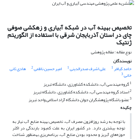
تخصیص بهینه آب در شبکه آبیاری و زهکشی صوفی
چای در استان آذربایجان شرقی با استفاده از الگوریتم
ژنتیک
نوع مقاله : مقاله پژوهشی
نویسندگان
2
1
1
حامد کیافر
علی اشرف صدرالدینی
امیر حسین ناظمی
هادی ثانی
3
خانی
1
گروه مهندسی آب، دانشکده کشاورزی، دانشگاه تبریز
2
استاد گروه مهندسی آب، دانشکده کشاورزی، دانشگاه تبریز
3
عضو باشگاه پژوهشگران جوان دانشگاه آزاد اسلامی واحد تبریز
چکیده
با توجه به رشد روزافزون مصرف آب، تخصیص بهینه منابع آب نیاز به
توجه بیشتری دارد. در کشور ایران به علت کمبود بارندگی در اکثر
حوزه‌های آبریز و محدود بودن منابع آب، برنامه‌ریزی به­منظور شناخت