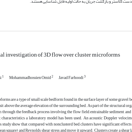
l investigation of 3D flow over cluster microforms
1
2
3
si
Mohammadhossien Omid
Javad Farhoodi
forms are a type of small scale bedform found in the surface layer of some gravel 
 sit above the average elevation of the surrounding bed. As part of the structural org
m through the feedback process involving the flow field, entrainable sediment, and
t characteristics a laboratory model has been used. An acoustic Doppler velocim
is study show that compared with nonclusterd bed, clusters have significant effect
n square) and Reynolds shear stress and move it upward. Clusters create a shear la