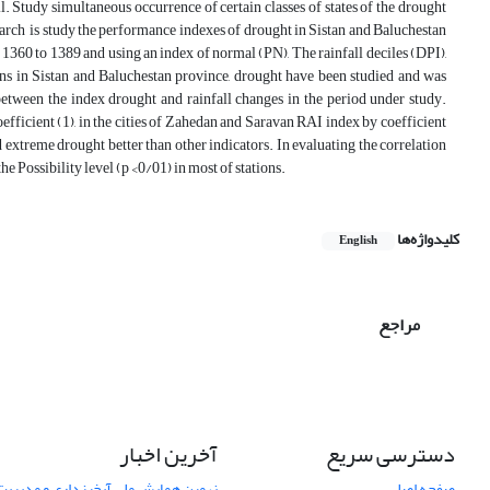
l. Study simultaneous occurrence of certain classes of states of the drought
earch is study the performance indexes of drought in Sistan and Baluchestan
m 1360 to 1389 and using an index of normal (PN), The rainfall deciles (DPI),
ons in Sistan and Baluchestan province, drought have been studied and was
between the index drought and rainfall changes in the period under study.
efficient (1), in the cities of Zahedan and Saravan RAI index by coefficient
extreme drought better than other indicators. In evaluating the correlation
 Possibility level (p <0/01) in most of stations.
کلیدواژه‌ها
English
مراجع
دسترسی سریع
آخرین اخبار
صفحه اصلی
نهمین همایش ملی آبخیزداری و مدیریت