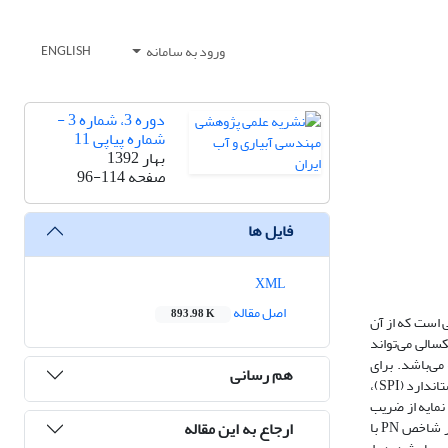
ورود به سامانه
ENGLISH
دوره 3، شماره 3 -
شماره پیاپی 11
بهار 1392
صفحه
96-114
فایل ها
XML
اصل مقاله
893.98 K
 است که از آن
سالی می‌تواند
می‌باشد. برای
هم رسانی
دست‌یابی به این هدف، با استفاده از داده‌های سالانه بارش از سال 1360 تا سال 1389 و با استفاده از شاخص درصد از نرمال (PN)، دهک‌های بارندگی (DPI)، بارش استاندارد (SPI)،
ن نمایه از ضریب
ارجاع به این مقاله
همبستگی اسپرمن بین شاخص خشکسالی و تغییرات بارندگی در دوره آماری مورد مطالعه استفاده گردید. نتایج نشان داد، در شهرهای زهک، زابل، ایرانشهر و چابهار شاخص PN با