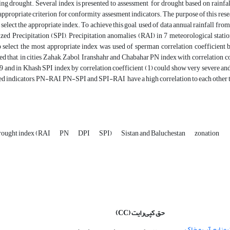
ing drought. Several index is presented to assessment for drought based on rainfal
appropriate criterion for conformity assesment indicators. The purpose of this res
 select the appropriate index. To achieve this goal, used of data annual rainfall fro
zed Precipitation (SPI), Precipitation anomalies (RAI) in 7 meteorological stati
o select the most appropriate index was used of sperman correlation coefficient 
d that, in cities Zahak, Zabol, Iranshahr and Chabahar PN index with correlation co
 and in Khash SPI index by correlation coefficient (1) could show very severe and 
d indicators, PN-RAI, PN-SPI and SPI-RAI have a high correlation to each other the
drought index (RAI
PN
DPI
SPI)
Sistan and Baluchestan
zonation
حق کپی‌رایت
(CC)
 منابع آب و خاک