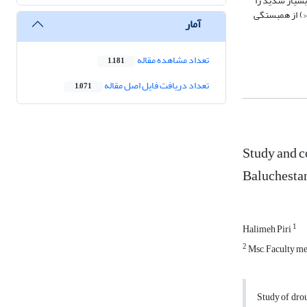
اند خشکسالی شدید و بسیار شدید را
نسبت به دیگر شاخص‌ها بهتر نشان دهند. در ارزیابی روابط همبستگی نمایه‌های زوج شده PN-RAI، PN-SPI و SPI-RAI در اکثر ایستگاه‌ها در سطح اطمینان (01/0p<) از همبستگی
آمار
تعداد مشاهده مقاله
1,181
تعداد دریافت فایل اصل مقاله
1,071
Study and c
Baluchesta
1
Halimeh Piri
2
Msc, Faculty me
Study of drou