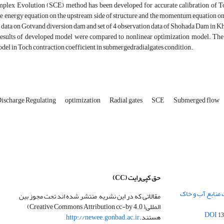
plex Evolution (SCE) method has been developed for accurate calibration of Toc
e energy equation on the upstream side of structure and the momentum equation on t
ld data on Gotvand diversion dam and set of 4 observation data of Shohada Dam in K
esults of developed model were compared to nonlinear optimization model. The va
el in Toch contraction coefficient in submergedradialgates condition.
ischarge Regulating
optimization
Radial gates
SCE
Submerged flow
حق کپی‌رایت
(CC)
 منابع آب و خاک
مقالاتی که در این نشریه منتشر شده اند تحت مجوز بین
المللی( Creative Commons Attribution cc-by 4.0)
13
هستند.
http://newee.gonbad.ac.ir