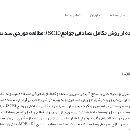
ارسال مقاله
داوران
تماس با ما
 جوامع(SCE)؛ مطالعه موردی سد تنظیمی گتوند
، r
رل و تنظیم دبی یا سطح آب در سرریز سدها و کانال­های انحرافی استفاده می­شوند. با ت
ی از این دریچه­ها درشرایط جریان مستغرق و به ویژه در شرایط جریان آزاد ارائه شده اس
ین تحقیق مدلی بر اساس رویکرد بهینه­سازی سراسری تکامل تصادفی جوامع
(
SCE
)
، بر
داده شده است. در مدل توسعه داده شده دبی عبوری از دریچه­های قطاعی با حل تلفیقی معادلات 
ره نمودن مدل پیشنهادی از 12 مورد اندازه­گیری دبی در سد انحرافی گتوند و برای اعتبارسنجی آن از چهار مورد اندازه­گیری د
2
بهینه­سازی غیرخطی مقایسه شده است. مقایسه مقادیر آماری R
و MRE، حاکی از 