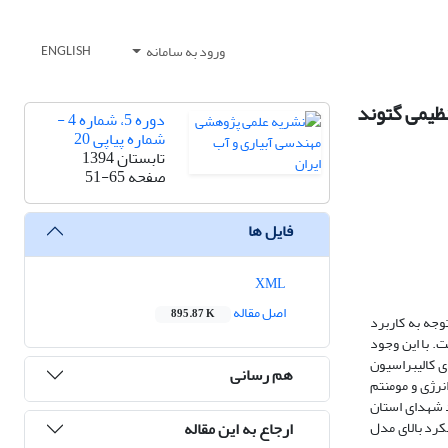
ورود به سامانه
ENGLISH
دوره 5، شماره 4 -
شماره پیاپی 20
تابستان 1394
صفحه
51-65
فایل ها
XML
اصل مقاله
895.87 K
وجه به کاربرد
ت. با این وجود
ای کالیبراسیون
هم رسانی
انرژی و مومنتم
بی در سد شهدای استان
ارجاع به این مقاله
عملکرد بالای مدل