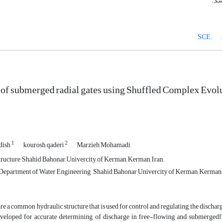
شد.
.SCE
 of submerged radial gates using Shuffled Complex Evo
1
2
dish
kourosh qaderi
Marzieh Mohamadi
ructure, Shahid Bahonar Univercity of Kerman, Kerman, Iran.
 Department of Water Engineering , Shahid Bahonar Univercity of Kerman, Kerman
are a common hydraulic structure that is used for control and regulating the discharge
veloped for accurate determining of discharge in free-flowing and submergedflo