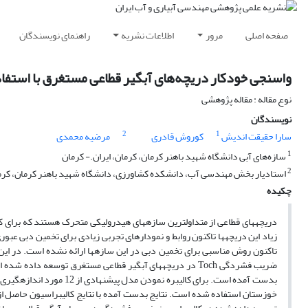
صفحه اصلی
مرور
اطلاعات نشریه
راهنمای نویسندگان
واسنجی خودکار دریچه‌های آبگیر قطاعی مستغرق با استفاده از روش تکامل تصادفی
نوع مقاله : مقاله پژوهشی
نویسندگان
2
1
سارا حقیقت اندیش
کوروش قادری
مرضیه محمدی
1
سازه‌های آبی دانشگاه شهید باهنر کرمان، کرمان، ایران.- کرمان
2
استادیار بخش مهندسی آب، دانشکده کشاورزی، دانشگاه شهید باهنر کرمان، کرمان
چکیده
دریچه­های قطاعی از متداول­ترین سازه­های هیدرولیکی متحرک هستند که برای کنت
زیاد این دریچه­ها تاکنون روابط و نمودارهای تجربی زیادی برای تخمین دبی عبور
تاکنون روش مناسبی برای تخمین دبی در این سازه­ها ارائه نشده است. در ا
ضریب فشردگی Toch در دریچه­های آبگیر قطاعی مستغرق توسعه 
بدست آمده است. برای کالیب
خوزستان استفاده شده است. نتایج بدست آمده با نتایج کالیبراسیون حاصل از 