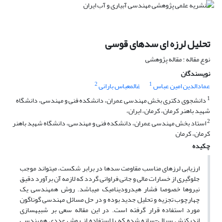
تحلیل لرزه ای سدهای قوسی
نوع مقاله : مقاله پژوهشی
نویسندگان
2
1
عمادالدین امین عباس
غالمعباس بارانی
1
دانشجوی دکتری بخش مهندسی عمران، دانشکده فنی و مهندسی، دانشگاه
شهید باهنر کرمان، کرمان، ایران،
2
استاد بخش مهندسی عمران، دانشکده فنی و مهندسی، دانشگاه شهید باهنر
کرمان، کرمان
چکیده
ارزیابی لرزه­ای مناسب مقاومت سدها در برابر شکست، می­تواند موجب
جلوگیری از خسارات مالی و جانی فراوانی گردد که لازمه آن برآورد دقیق
نیروها خصوصا فشار هیدرودینامیک می­باشد. روش هم­هندسی یک
چهارچوب تجزیه و تحلیل جدید بوده و در حل مسائل مهندسی گوناگون
مورد استفاده قرار گرفته است. در این مقاله سعی بر شبیه­سازی
اندرکنش سیال-سازه شده که با استفاده از روش عددی هم­هندسی