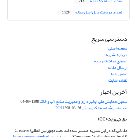
تعداد مشاهده مقاله
713
تعداد دریافت فایل اصل مقاله
1,126
دسترسی سریع
صفحه اصلی
درباره نشریه
اعضای هیات تحریریه
ارسال مقاله
تماس با ما
نقشه سایت
آخرین اخبار
نهمین همایش ملی آبخیزداری و مدیریت منابع آب و خاک
1398-09-04
اختصاص شناسه الکترونیکی DOI
1398-03-26
حق کپی‌رایت
(CC)
مقالاتی که در این نشریه منتشر شده اند تحت مجوز بین المللی( Creative
Commons Attribution cc-by 4.0) هستند.
http://newee.gonbad.ac.ir