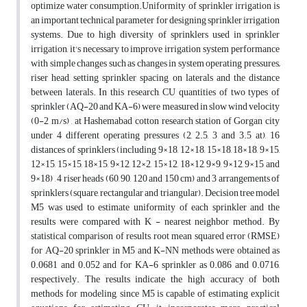
optimize water consumption.Uniformity of sprinkler irrigation is
an important technical parameter for designing sprinkler irrigation
systems. Due to high diversity of sprinklers used in sprinkler
irrigation, it's necessary to improve irrigation system performance
with simple changes such as changes in system operating pressures
,
riser head, setting sprinkler spacing on laterals and the distance
between laterals. In this research, CU quantities of two types of
sprinkler (AQ-20 and KA-6) were measured in slow wind velocity
(0-2 m/s) , at Hashemabad cotton research station of Gorgan city
under 4 different operating pressures (2, 2.5, 3 and 3.5 at), 16
distances of sprinklers (including 9×18, 12×18, 15×18, 18×18, 9×15,
12×15, 15×15, 18×15, 9×12, 12×2, 15×12, 18×12, 9×9, 9×12, 9×15 and
9×18) , 4 riser heads (60, 90, 120 and 150 cm) and 3 arrangements of
sprinklers (square, rectangular and triangular). Decision tree model
M5 was used to estimate uniformity of each sprinkler and the
results were compared with K - nearest neighbor method. By
statistical comparison of results, root mean squared error (RMSE)
for AQ-20 sprinkler in M5 and K-NN methods were obtained as
0.0681 and 0.052 and for KA-6 sprinkler as 0.086 and 0.0716,
respectively. The results indicate the high accuracy of both
methods for modeling, since M5 is capable of estimating explicit