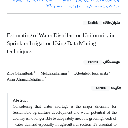
نزدیکترین همسایگی
مدل درخت تصمیم . M5
عنوان مقاله
English
Estimating of Water Distribution Uniformity in
Sprinkler Irrigation Using Data Mining
techniques
نویسندگان
English
1
2
2
Ziba Ghezalbash
Mehdi Zaherinia
, Abotaleb Hezarjaribi
2
Amir Ahmad Dehghani
چکیده
English
Abstract
Considering that water shortage is the major dilemma for
Sustainable agriculture development and water potential of the
country is no longer able to adequately meet the growing needs of
water demand especially in agricultural section, it's essential to