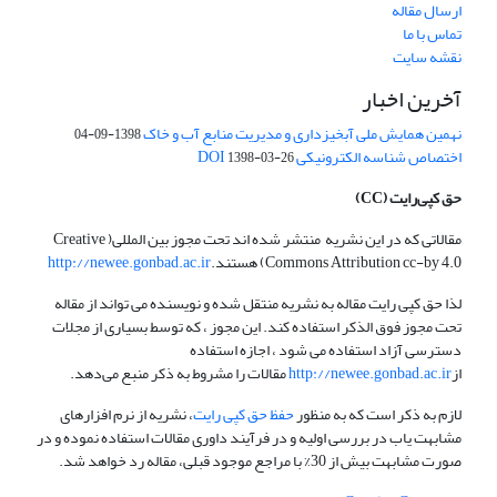
ارسال مقاله
تماس با ما
نقشه سایت
آخرین اخبار
نهمین همایش ملی آبخیزداری و مدیریت منابع آب و خاک
1398-09-04
اختصاص شناسه الکترونیکی DOI
1398-03-26
حق کپی‌رایت
(CC)
مقالاتی که در این نشریه منتشر شده اند تحت مجوز بین المللی( Creative
Commons Attribution cc-by 4.0) هستند.
http://newee.gonbad.ac.ir
لذا حق کپی رایت مقاله به نشریه منتقل شده و نویسنده می تواند از مقاله
تحت مجوز فوق الذکر استفاده کند. این مجوز ، که توسط بسیاری از مجلات
دسترسی آزاد استفاده می شود ، اجازه استفاده
از
http://newee.gonbad.ac.ir
مقالات را مشروط به ذکر منبع می‌دهد.
لازم به ذکر است که به منظور
حفظ حق کپی رایت
، نشریه از نرم افزارهای
مشابهت یاب در بررسی اولیه و در فرآیند داوری مقالات استفاده نموده و در
صورت مشابهت بیش از 30% با مراجع موجود قبلی، مقاله رد خواهد شد.