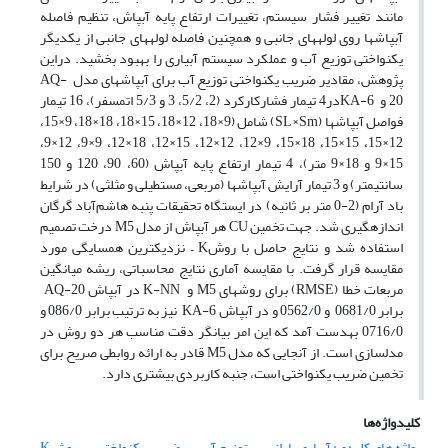
مانند تغییر فشار سیستم، تغییرات ارتفاع پایه آبپاش، تنظیم فاصله
آبپاش­ها روی لوله­های جانبی و همچنین فاصله­ لوله­های جانبی از یکدیگر
یکنواختی توزیع آب و عملکرد سیستم آبیاری را بهبود بخشید. دراین
پژوهش، مقادیر ضریب یکنواختی توزیع آب برای آبپاش­های مدل AQ-
20 و KA-6در4 تیمار فشارکارکرد (2، 5/2، 3 و 5/3 اتمسفر)، 16 تیمار
فواصل آبپاش­ها (SL×Sm) شامل (9×18، 12×18، 15×18، 18×18، 9×15،
12×15، 15×15، 18×15، 9×12، 12×12، 15×12، 18×12، 9×9، 12×9،
15×9 و 18×9 متر)، 4 تیمار ارتفاع پایه آبپاش (60، 90، 120 و 150
سانتیمتر) و 3 تیمار آرایش آبپاش­ها (مربعی، مستطیلی و مثلثی) در شرایط
باد آرام (2-0 متر بر ثانیه) در ایستگاه تحقیقات پنبه هاشم‌آباد گرگان
اندازه­گیری شد. جهت تخمین CU هر آبپاش از مدل M5 درخت تصمیم
استفاده شد و نتایج حاصل با روشK – نزدیکترین همسایگی مورد
مقایسه قرار گرفت. با مقایسه آماری نتایج محاسباتی، ریشه میانگین
مربعات خطا (RMSE) برای روش­های M5 و K-NN در آبپاش AQ-20
برابر 0681/0 و 0562/0 و در آبپاش KA-6 نیز به ترتیب برابر 086/0 و
0716/0 به­دست آمد که این امر بیانگر دقت مناسب هر دو روش در
مدل­سازی است. از آنجایی که مدل M5 قادر به ارائه روابطی صریح برای
تخمین ضریب یکنواختی است، جنبه کاربردی بیشتری دارد.
کلیدواژه‌ها
واژه های کلیدی: آبیاری بارانی
توزیع آب
ضریب یکنواختی
روشK –