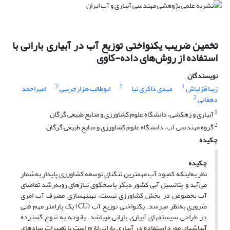
تخمین ضریب یکنواختی توزیع آب در آبیاری بارانی با
استفاده از روش‌های داده-کاوی
نویسندگان
2
2
1
زیبا قزلباش
مهدی ذاکری نیا
ابوطالب هزارجریبی
امیراحمد
2
دهقانی
1
آبیاری و زهکشی، دانشگاه علوم کشاورزی و منابع طبیعی گرگان
2
گروه مهندسی آب، دانشگاه علوم کشاورزی و منابع طبیعی گرگان
چکیده
چکیده
نظر به‌اینکه کمبود آب مهمترین تنگنای توسعه کشاورزی پایدار به‌شمار
می‌آید و پتانسیل آبی کشور دیگر پاسخگوی نیازهای روبه‌رشد تقاضای
آب بخصوص در‌ بخش کشاورزی نیست، بهینه­­سازی مصرف آب امری
ضروری به‌نظر می­رسد. یکنواختی توزیع آب (CU) یک پارامتر مهم فنی
در طراحی سیستم­های آبیاری بارانی می­باشد. با‌‌توجه به تنوع گسترده
آبپاش­های مورد استفاده در آبیاری بارانی لازم است با تغییرات ساده­ای